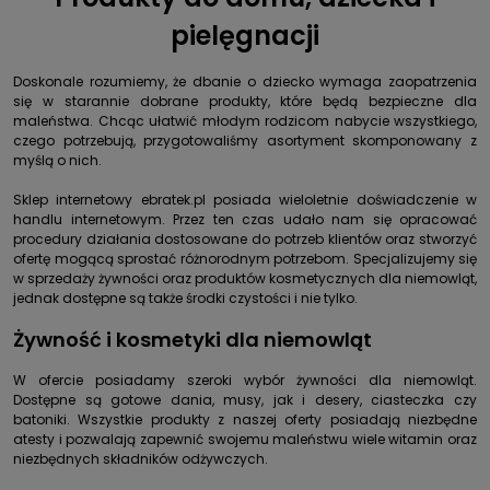
pielęgnacji
Doskonale rozumiemy, że dbanie o dziecko wymaga zaopatrzenia
się w starannie dobrane produkty, które będą bezpieczne dla
maleństwa. Chcąc ułatwić młodym rodzicom nabycie wszystkiego,
czego potrzebują, przygotowaliśmy asortyment skomponowany z
myślą o nich.
Sklep internetowy ebratek.pl posiada wieloletnie doświadczenie w
handlu internetowym. Przez ten czas udało nam się opracować
procedury działania dostosowane do potrzeb klientów oraz stworzyć
ofertę mogącą sprostać różnorodnym potrzebom. Specjalizujemy się
w sprzedaży żywności oraz produktów kosmetycznych dla niemowląt,
jednak dostępne są także środki czystości i nie tylko.
Żywność
i
kosmetyki
dla niemowląt
W ofercie posiadamy szeroki wybór żywności dla niemowląt.
Dostępne są gotowe dania, musy, jak i desery, ciasteczka czy
batoniki. Wszystkie produkty z naszej oferty posiadają niezbędne
atesty i pozwalają zapewnić swojemu maleństwu wiele witamin oraz
niezbędnych składników odżywczych.