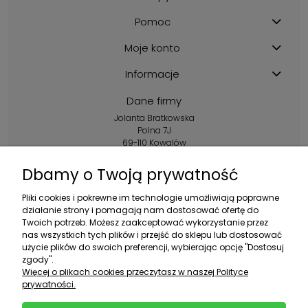
Pomoc
Moje konto
Informacje
Dane firmy
Jolanta Bratkowska
Polna 7J
69-110 Kowalów
Kontakt:
Dbamy o Twoją prywatność
+48 602 356 983
Pliki cookies i pokrewne im technologie umożliwiają poprawne
pon.-pt.: 10:00-16:00
działanie strony i pomagają nam dostosować ofertę do
Twoich potrzeb. Możesz zaakceptować wykorzystanie przez
sklep@ebratek.pl
nas wszystkich tych plików i przejść do sklepu lub dostosować
użycie plików do swoich preferencji, wybierając opcję "Dostosuj
zgody".
Więcej o plikach cookies przeczytasz w naszej Polityce
prywatności.