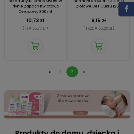
Balea Joyful Times Mydło W
Bermont Krauterli Cukierki
Płynie Zapach Kwiatowo
Ziołowe Bez Cukru 125g
Owocowy 300 ml
10,73 zł
8,15 zł
( 1 l = 35,77 zł )
( 1 szt. = 65,20 zł )
«
1
2
»
Produkty do domu, dziecka i