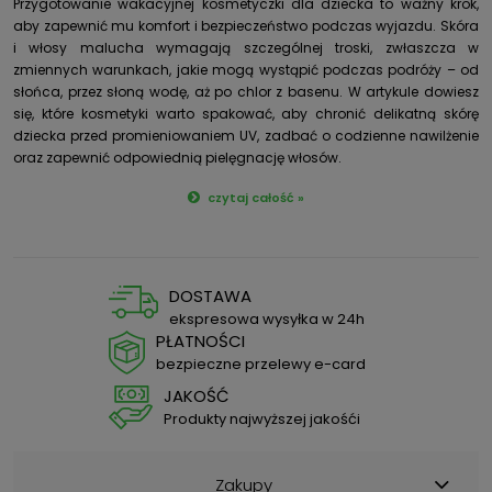
Przygotowanie wakacyjnej kosmetyczki dla dziecka to ważny krok,
aby zapewnić mu komfort i bezpieczeństwo podczas wyjazdu. Skóra
i włosy malucha wymagają szczególnej troski, zwłaszcza w
zmiennych warunkach, jakie mogą wystąpić podczas podróży – od
słońca, przez słoną wodę, aż po chlor z basenu. W artykule dowiesz
się, które kosmetyki warto spakować, aby chronić delikatną skórę
dziecka przed promieniowaniem UV, zadbać o codzienne nawilżenie
oraz zapewnić odpowiednią pielęgnację włosów.
czytaj całość »
DOSTAWA
ekspresowa wysyłka w 24h
PŁATNOŚCI
bezpieczne przelewy e-card
JAKOŚĆ
Produkty najwyższej jakośći
Zakupy