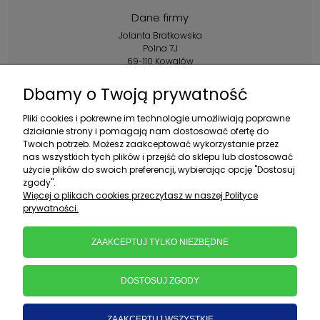
Dane firmy
Jolanta Bratkowska
Polna 7J
69-110 Kowalów
Kontakt:
Dbamy o Twoją prywatność
+48 602 356 983
Pliki cookies i pokrewne im technologie umożliwiają poprawne
pon.-pt.: 10:00-16:00
działanie strony i pomagają nam dostosować ofertę do
Twoich potrzeb. Możesz zaakceptować wykorzystanie przez
sklep@ebratek.pl
nas wszystkich tych plików i przejść do sklepu lub dostosować
użycie plików do swoich preferencji, wybierając opcję "Dostosuj
zgody".
Więcej o plikach cookies przeczytasz w naszej Polityce
prywatności.
ZAAKCEPTUJ TYLKO NIEZBĘDNE
DOSTOSUJ ZGODY
ZAAKCEPTUJ WSZYSTKIE