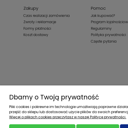
Zakupy
Pomoc
Czas realizacji zamówienia
Jak kupować?
Zwroty i reklamacje
Program lojalnościo
Formy płatności
Regulaminy
Koszt dostawy
Polityka prywatności
Częste pytania
Dbamy o Twoją prywatność
Pliki cookies i pokrewne im technologie umożliwiają poprawne dzia
przejść do sklepu lub dostosować użycie plików do swoich preferencj
Więcej o plikach cookies przeczytasz w naszej Polityce prywatności.