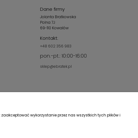
Dane firmy
Jolanta Bratkowska
Polna 7J
69-110 Kowalów
Kontakt:
+48 602 356 983
pon.-pt.: 10:00-16:00
sklep@ebratek.pl
 zaakceptować wykorzystanie przez nas wszystkich tych plików i