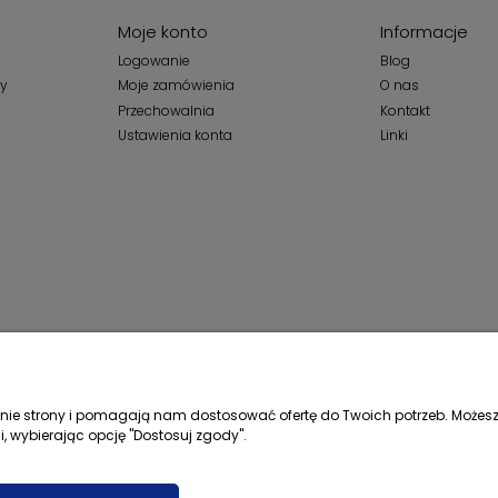
Moje konto
Informacje
Logowanie
Blog
wy
Moje zamówienia
O nas
Przechowalnia
Kontakt
Ustawienia konta
Linki
łanie strony i pomagają nam dostosować ofertę do Twoich potrzeb. Możesz
i, wybierając opcję "Dostosuj zgody".