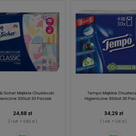
 & Sicher Miękkie Chusteczki
Tempo Miękkie Chustecz
ieniczne 300szt 30 Paczek
Higieniczne 300szt 30 Pa
24,68 zł
34,29 zł
( 1 szt. = 0,82 zł )
( 1 szt. = 1,14 zł )