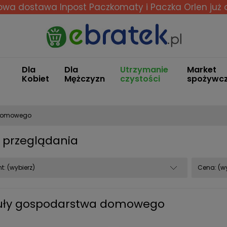
wa dostawa Inpost Paczkomaty i Paczka Orlen
już 
Dla
Dla
Utrzymanie
Market
Kobiet
Mężczyzn
czystości
spożywc
 domowego
 przeglądania
t: (wybierz)
Cena: (wy
uły gospodarstwa domowego