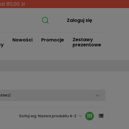
od 80,00 zł
Zaloguj się
Zestawy
Nowości
Promocje
zy
prezentowe
bierz)
Sortuj wg:
Nazwa produktu A-Z