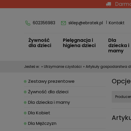
Darmo
602356983
sklep@ebratek.pl
Kontakt
Żywność
Pielęgnacja i
Dla
dla dzieci
higiena dzieci
dziecka i
mamy
Jesteś w:
»
Utrzymanie czystości
»
Artykuły gospodarstwa
Opcje
Zestawy prezentowe
Żywność dla dzieci
Producen
Dla dziecka i mamy
Dla Kobiet
Artyk
Dla Mężczyzn