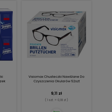
ki
Visiomax Chusteczki Nawilżane Do
czek
Czyszczenia Okularów 52szt
9,11 zł
( 1 szt. = 0,18 zł )