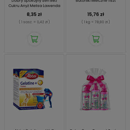
Dobry Spokojny Sen Bez
Batoniki Mleczne 11szt
Cukru Anyż Melisa Lawenda
5m
8,35 zł
15,76 zł
( 1 sasz. = 0,42 zł )
( 1 kg = 78,80 zł )