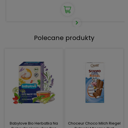
Polecane produkty
Babylove Bio Herbatka Na
Choceur Choco Milch Riegel