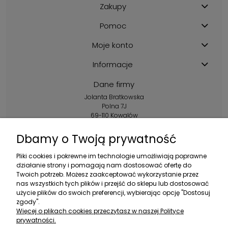
Zakupy
Pomoc
Moje konto
Informacje
Dane firmy
Jolanta Bratkowska
Polna 7J
69-110 Kowalów
Kontakt:
Dbamy o Twoją prywatność
+48 602 356 983
Pliki cookies i pokrewne im technologie umożliwiają poprawne
pon.-pt.: 10:00-16:00
działanie strony i pomagają nam dostosować ofertę do
Twoich potrzeb. Możesz zaakceptować wykorzystanie przez
sklep@ebratek.pl
nas wszystkich tych plików i przejść do sklepu lub dostosować
użycie plików do swoich preferencji, wybierając opcję "Dostosuj
zgody".
Więcej o plikach cookies przeczytasz w naszej Polityce
prywatności.