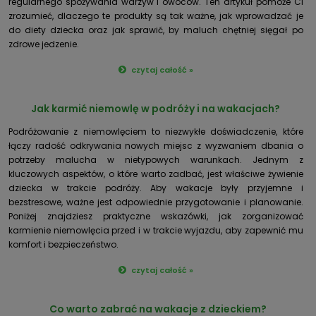
regularnego spożywania warzyw i owoców. Ten artykuł pomoże Ci
zrozumieć, dlaczego te produkty są tak ważne, jak wprowadzać je
do diety dziecka oraz jak sprawić, by maluch chętniej sięgał po
zdrowe jedzenie.
czytaj całość »
Jak karmić niemowlę w podróży i na wakacjach?
Podróżowanie z niemowlęciem to niezwykłe doświadczenie, które
łączy radość odkrywania nowych miejsc z wyzwaniem dbania o
potrzeby malucha w nietypowych warunkach. Jednym z
kluczowych aspektów, o które warto zadbać, jest właściwe żywienie
dziecka w trakcie podróży. Aby wakacje były przyjemne i
bezstresowe, ważne jest odpowiednie przygotowanie i planowanie.
Poniżej znajdziesz praktyczne wskazówki, jak zorganizować
karmienie niemowlęcia przed i w trakcie wyjazdu, aby zapewnić mu
komfort i bezpieczeństwo.
czytaj całość »
Co warto zabrać na wakacje z dzieckiem?