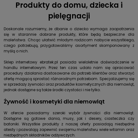
Produkty do domu, dziecka i
pielęgnacji
Doskonale rozumiemy, że dbanie o dziecko wymaga zaopatrzenia
się w starannie dobrane produkty, które będą bezpieczne dla
maleństwa. Chcąc ułatwić młodym rodzicom nabycie wszystkiego,
czego potrzebują, przygotowaliśmy asortyment skomponowany z
myślą o nich.
Sklep internetowy ebratek.pl posiada wieloletnie doświadczenie w
handlu internetowym. Przez ten czas udało nam się opracować
procedury działania dostosowane do potrzeb klientów oraz stworzyć
ofertę mogącą sprostać różnorodnym potrzebom. Specjalizujemy się
w sprzedaży żywności oraz produktów kosmetycznych dla niemowląt,
jednak dostępne są także środki czystości i nie tylko.
Żywność
i
kosmetyki
dla niemowląt
W ofercie posiadamy szeroki wybór żywności dla niemowląt.
Dostępne są gotowe dania, musy, jak i desery, ciasteczka czy
batoniki. Wszystkie produkty z naszej oferty posiadają niezbędne
atesty i pozwalają zapewnić swojemu maleństwu wiele witamin oraz
niezbędnych składników odżywczych.