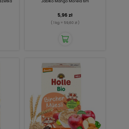
szetka
Jabłko Mango Morela 6m
5,96 zł
( 1 kg = 59,60 zł )