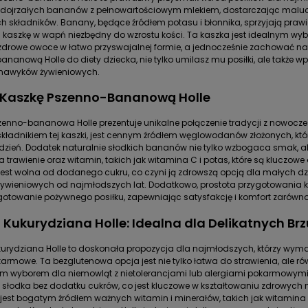
e dojrzałych bananów z pełnowartościowym mlekiem, dostarczając maluc
 składników. Banany, będące źródłem potasu i błonnika, sprzyjają pra
kaszkę w wapń niezbędny do wzrostu kości. Ta kaszka jest idealnym wy
zdrowe owoce w łatwo przyswajalnej formie, a jednocześnie zachować n
nanową Holle do diety dziecka, nie tylko umilasz mu posiłki, ale także w
nawyków żywieniowych.
 Kaszkę Pszenno-Bananową Holle
enno-bananowa Holle prezentuje unikalne połączenie tradycji z nowocze
ładnikiem tej kaszki, jest cennym źródłem węglowodanów złożonych, kt
 dzień. Dodatek naturalnie słodkich bananów nie tylko wzbogaca smak, al
rawienie oraz witamin, takich jak witamina C i potas, które są kluczo
jest wolna od dodanego cukru, co czyni ją zdrowszą opcją dla małych dz
ywieniowych od najmłodszych lat. Dodatkowo, prostota przygotowania 
gotowanie pożywnego posiłku, zapewniając satysfakcję i komfort zarówno
 Kukurydziana Holle: Idealna dla Delikatnych Br
urydziana Holle to doskonała propozycja dla najmłodszych, którzy wymag
armowe. Ta bezglutenowa opcja jest nie tylko łatwa do strawienia, ale rów
 wyborem dla niemowląt z nietolerancjami lub alergiami pokarmowymi. N
 słodka bez dodatku cukrów, co jest kluczowe w kształtowaniu zdrowych
jest bogatym źródłem ważnych witamin i minerałów, takich jak witamina 