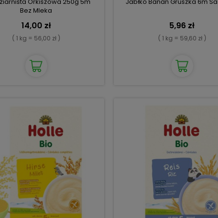
ziarnista Orkiszowa 250g 5m
Jabłko Banan Gruszka 6m Sa
Bez Mleka
14,00 zł
5,96 zł
( 1 kg = 56,00 zł )
( 1 kg = 59,60 zł )