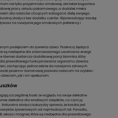
hom nie tylko przyjemności smakowej, ale także bogactwa
widłowej pracy układu pokarmowego, a dodatek mleka
borem dla rodziców chcących wzbogacić dietę swojego
aturalną słodycz bez dodatku cukrów. Wprowadzając kaszkę
pływasz na rozwijanie jego smakowych preferencji i
snym podejściem do żywienia dzieci. Pszenica, będąca
óre są niezbędne dla zrównoważonego uwalniania energii
e również dostarcza dodatkowej porcji błonnika, który
we dla prawidłowego funkcjonowania organizmu dziecka.
ieci, zachęcając jednocześnie do rozwijania zdrowych
kaszki pszenno-bananowej pozwala rodzicom na szybkie i
 dzieciom, jak i ich opiekunom.
zuszków
ają szczególnej troski ze względu na swoje delikatne
nież delikatna dla wrażliwych żołądków, co czyni ją
aturalna słodycz kukurydzy sprawia, że kaszka jest
 nawyków żywieniowych od najmłodszych lat. Ponadto,
B, żelazo i magnez, które są niezbędne dla prawidłowego