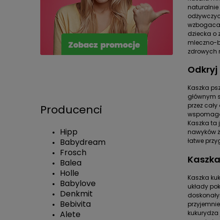
naturalni
odżywczych
wzbogaca 
dziecka o 
mleczno-ba
zdrowych 
Odkryj
Kaszka psz
głównym sk
przez cały
Producenci
wspomaga t
Kaszka ta 
Hipp
nawyków ż
Babydream
łatwe przy
Frosch
Kaszka
Balea
Holle
Kaszka kuk
Babylove
układy pok
Denkmit
doskonałym
Bebivita
przyjemnie
Alete
kukurydza 