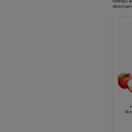
rozwoju i 
otrzymuje n
Brz