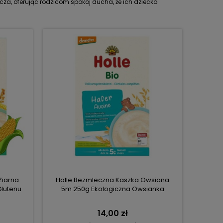
wcza, oferując rodzicom spokój ducha, że ich dziecko
Ziarna
Holle Bezmleczna Kaszka Owsiana
Glutenu
5m 250g Ekologiczna Owsianka
14,00 zł