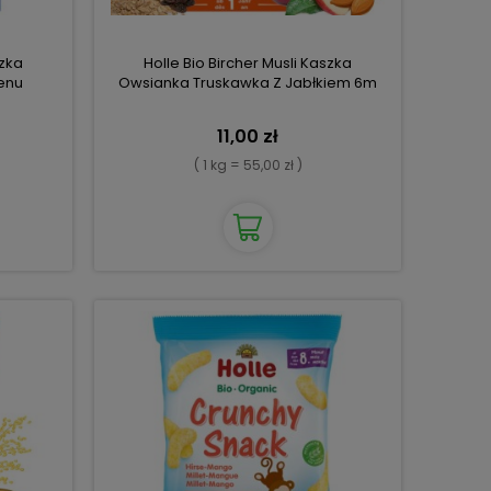
zka
Holle Bio Bircher Musli Kaszka
enu
Owsianka Truskawka Z Jabłkiem 6m
11,00 zł
( 1 kg = 55,00 zł )