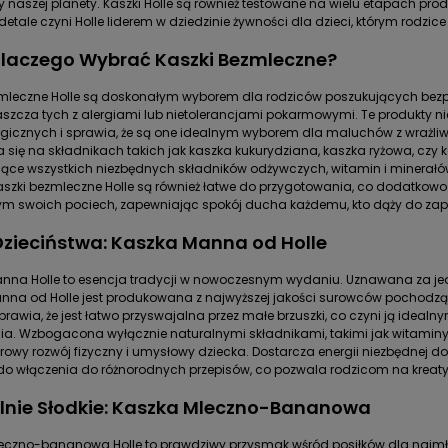
 naszej planety. Kaszki Holle są również testowane na wielu etapach prod
detale czyni Holle liderem w dziedzinie żywności dla dzieci, którym rodzi
 Dlaczego Wybrać Kaszki Bezmleczne?
zmleczne Holle są doskonałym wyborem dla rodziców poszukujących bezp
łaszcza tych z alergiami lub nietolerancjami pokarmowymi. Te produkty nie
ergicznych i sprawia, że są one idealnym wyborem dla maluchów z wraż
ra się na składnikach takich jak kaszka kukurydziana, kaszka ryżowa, czy 
ące wszystkich niezbędnych składników odżywczych, witamin i minerałów,
aszki bezmleczne Holle są również łatwe do przygotowania, co dodatkow
m swoich pociech, zapewniając spokój ducha każdemu, kto dąży do zape
zieciństwa: Kaszka Manna od Holle
na Holle to esencja tradycji w nowoczesnym wydaniu. Uznawana za jeden
na od Holle jest produkowana z najwyższej jakości surowców pochodzący
sprawia, że jest łatwo przyswajalna przez małe brzuszki, co czyni ją idea
a. Wzbogacona wyłącznie naturalnymi składnikami, takimi jak witaminy i 
rowy rozwój fizyczny i umysłowy dziecka. Dostarcza energii niezbędnej d
 do włączenia do różnorodnych przepisów, co pozwala rodzicom na kreat
lnie Słodkie: Kaszka Mleczno-Bananowa
eczno-bananowa Holle to prawdziwy przysmak wśród posiłków dla najmło