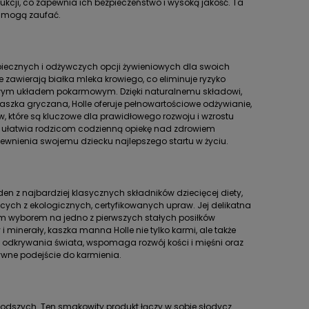
ukcji, co zapewnia ich bezpieczeństwo i wysoką jakość. Ta
ce mogą zaufać.
iecznych i odżywczych opcji żywieniowych dla swoich
 zawierają białka mleka krowiego, co eliminuje ryzyko
liwym układem pokarmowym. Dzięki naturalnemu składowi,
kaszka gryczana, Holle oferuje pełnowartościowe odżywianie,
 które są kluczowe dla prawidłowego rozwoju i wzrostu
o ułatwia rodzicom codzienną opiekę nad zdrowiem
wnienia swojemu dziecku najlepszego startu w życiu.
 z najbardziej klasycznych składników dziecięcej diety,
ch z ekologicznych, certyfikowanych upraw. Jej delikatna
lnym wyborem na jedno z pierwszych stałych posiłków
minerały, kaszka manna Holle nie tylko karmi, ale także
o odkrywania świata, wspomaga rozwój kości i mięśni oraz
ywne podejście do karmienia.
dszych. Ten smakowity produkt łączy w sobie słodycz