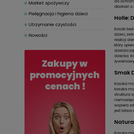
do ochrony
Market spożywczy
dbałość o 
Pielęgnacja i higiena dzieci
Holle:
Utrzymanie czystości
Kaszki be
dzieci, zw
Nowości
reakcji al
który opie
dostarczaj
dziecka. K
żywieniowy
Smak D
Kaszka man
kaszka man
struktura 
niemowlęci
wspiera zd
jest łatwa
Natura
Kaszka ml