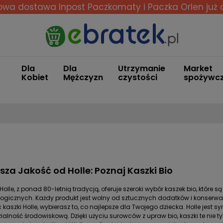
wa dostawa Inpost Paczkomaty i Paczka Orlen
już 
Dla
Dla
Utrzymanie
Market
Kobiet
Mężczyzn
czystości
spożywc
za Jakość od Holle: Poznaj Kaszki Bio
Holle, z ponad 80-letnią tradycją, oferuje szeroki wybór kaszek bio, któ
ogicznych. Każdy produkt jest wolny od sztucznych dodatków i konserwan
 kaszki Holle, wybierasz to, co najlepsze dla Twojego dziecka. Holle je
alność środowiskową. Dzięki użyciu surowców z upraw bio, kaszki te nie tyl