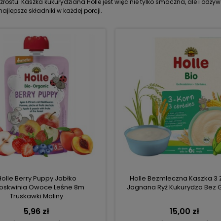
wzrostu. Kaszka kukurydziana Holle jest więc nie tylko smaczna, ale i odży
ajlepsze składniki w każdej porcji.
Holle Berry Puppy Jabłko
Holle Bezmleczna Kaszka 3 
oskwinia Owoce Leśne 8m
Jagnana Ryż Kukurydza Bez 
Truskawki Maliny
5,96 zł
15,00 zł