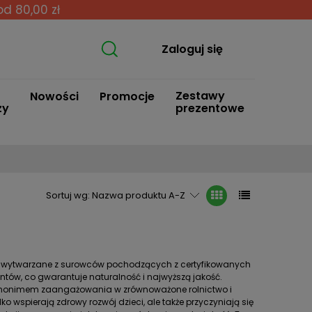
od 80,00 zł
Zaloguj się
Zestawy
Nowości
Promocje
zy
prezentowe
Sortuj wg:
Nazwa produktu A-Z
re są wytwarzane z surowców pochodzących z certyfikowanych
tów, co gwarantuje naturalność i najwyższą jakość.
st synonimem zaangażowania w zrównoważone rolnictwo i
ko wspierają zdrowy rozwój dzieci, ale także przyczyniają się