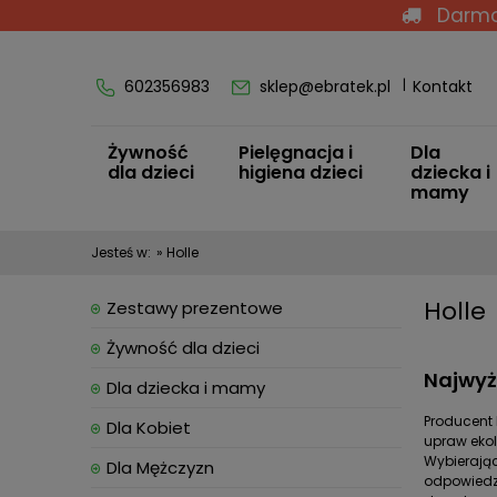
Darmo
602356983
sklep@ebratek.pl
Kontakt
Żywność
Pielęgnacja i
Dla
dla dzieci
higiena dzieci
dziecka i
mamy
Jesteś w:
»
Holle
Holle
Zestawy prezentowe
Żywność dla dzieci
Najwyżs
Dla dziecka i mamy
Producent 
Dla Kobiet
upraw ekol
Wybierając
Dla Mężczyzn
odpowiedzi