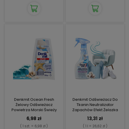
Denkmit Ocean Fresh
Denkmit Odświeżacz Do
Żelowy Odświeżacz
Tkanin Neutralizator
Powietrza Morski Świeży
Zapachów Efekt Żelazka
Zapach
Cotton 500ml
6,98 zł
13,31 zł
( 1 szt. = 6,98 zł )
( 1 l = 26,62 zł )