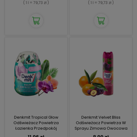
( 1 l = 79,73 zł )
( 1 l = 79,73 zł )
Denkmit Tropical Glow
Denkmit Velvet Bliss
Odświeżacz Powietrza
Odświeżacz Powietrza W
Łazienka Przedpokój
Sprayu Zimowa Owocowa
Owocowo Dzrewny Zapach
Aura