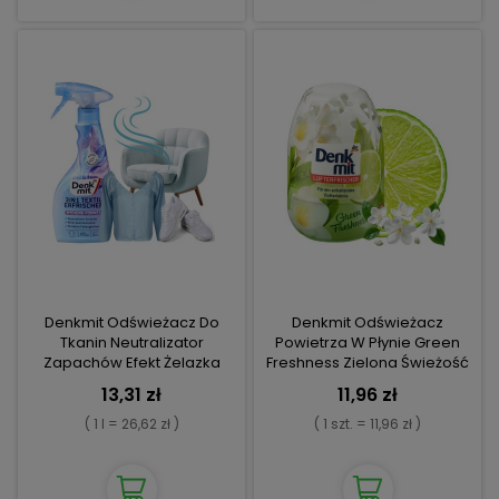
Denkmit Odświeżacz Do
Denkmit Odświeżacz
Tkanin Neutralizator
Powietrza W Płynie Green
Zapachów Efekt Żelazka
Freshness Zielona Świeżość
Spray 500ml
13,31 zł
11,96 zł
( 1 l = 26,62 zł )
( 1 szt. = 11,96 zł )