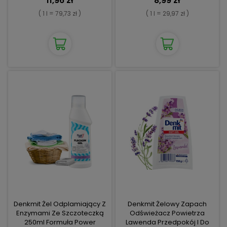
11,96 zł
8,99 zł
( 1 l = 79,73 zł )
( 1 l = 29,97 zł )
Denkmit Żel Odplamiający Z
Denkmit Żelowy Zapach
Enzymami Ze Szczoteczką
Odświeżacz Powietrza
250ml Formuła Power
Lawenda Przedpokój I Do