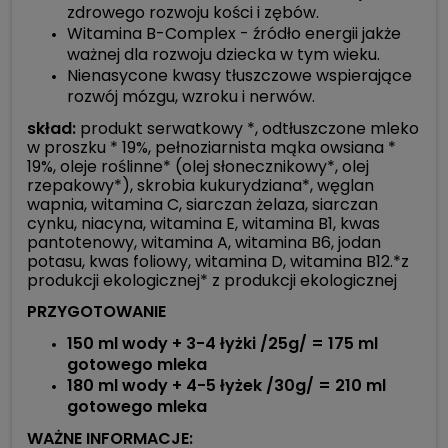
zdrowego rozwoju kości i zębów.
Witamina B-Complex - źródło energii jakże
ważnej dla rozwoju dziecka w tym wieku.
Nienasycone kwasy tłuszczowe wspierające
rozwój mózgu, wzroku i nerwów.
skład:
produkt serwatkowy *, odtłuszczone mleko
w proszku * 19%, pełnoziarnista mąka owsiana *
19%, oleje roślinne* (olej słonecznikowy*, olej
rzepakowy*), skrobia kukurydziana*, węglan
wapnia, witamina C, siarczan żelaza, siarczan
cynku, niacyna, witamina E, witamina B1, kwas
pantotenowy, witamina A, witamina B6, jodan
potasu, kwas foliowy, witamina D, witamina B12.*z
produkcji ekologicznej* z produkcji ekologicznej
PRZYGOTOWANIE
150 ml wody + 3-4 łyżki /25g/ = 175 ml
gotowego mleka
180 ml wody + 4-5 łyżek /30g/ = 210 ml
gotowego mleka
WAŻNE INFORMACJE: