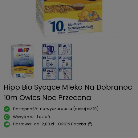
Hipp Bio Sycące Mleko Na Dobranoc
10m Owies Noc Przecena
na wyczerpaniu (mniej niż 10)
Dostępność:
1 dzień
Wysyłka w:
Dostawa:
od 12,00 zł
- ORLEN Paczka
Cena nie zawiera ewentualnych kosztów płatności