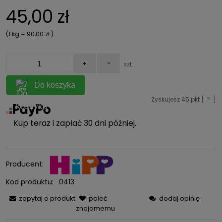
45,00 zł
(1
kg
=
90,00 zł
)
+
-
szt.
Do koszyka
Zyskujesz
45
pkt [
?
]
Kup teraz i zapłać 30 dni później.
Producent:
Kod produktu:
0413
zapytaj o produkt
poleć
dodaj opinię
znajomemu