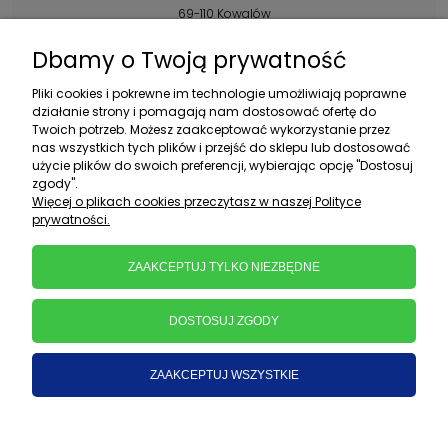
69-110 Kowalów
Kontakt:
Dbamy o Twoją prywatność
+48 602 356 983
Pliki cookies i pokrewne im technologie umożliwiają poprawne
pon.-pt.: 10:00-16:00
działanie strony i pomagają nam dostosować ofertę do
Twoich potrzeb. Możesz zaakceptować wykorzystanie przez
sklep@ebratek.pl
nas wszystkich tych plików i przejść do sklepu lub dostosować
użycie plików do swoich preferencji, wybierając opcję "Dostosuj
zgody".
Więcej o plikach cookies przeczytasz w naszej Polityce
prywatności.
ZAAKCEPTUJ TYLKO NIEZBĘDNE
DOSTOSUJ ZGODY
ZAAKCEPTUJ WSZYSTKIE