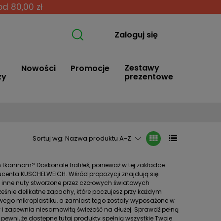
od 80,00 zł
Zaloguj się
Zestawy
Nowości
Promocje
zy
prezentowe
Sortuj wg:
Nazwa produktu A-Z
tkaninom? Doskonale trafiłeś, ponieważ w tej zakładce
ucenta KUSCHELWEICH. Wśród propozycji znajdują się
i inne nuty stworzone przez czołowych światowych
ześnie delikatne zapachy, które poczujesz przy każdym
iwego mikroplastiku, a zamiast tego zostały wyposażone w
y i zapewnia niesamowitą świeżość na dłużej. Sprawdź pełną
 pewni, że dostępne tutaj produkty spełnią wszystkie Twoje