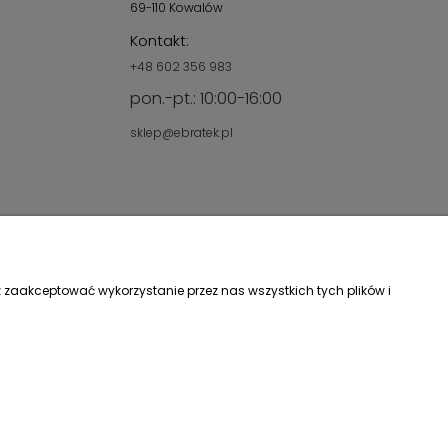
69-110 Kowalów
Kontakt:
+48 602 356 983
pon.-pt.: 10:00-16:00
sklep@ebratek.pl
 zaakceptować wykorzystanie przez nas wszystkich tych plików i