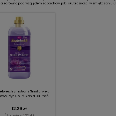
a zarówno pod względem zapachów, jak i skuteczności w zmiękczaniu ub
elweich Emotions Sinnlichkeit
owy Płyn Do Płukania 38 Prań
12,29 zł
( 1 pranie = 0,32 zł )