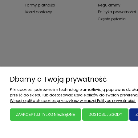
Formy płatności
Regulaminy
Koszt dostawy
Polityka prywatności
Częste pytania
Dbamy o Twoją prywatność
Pliki cookies i pokrewne im technologie umożliwiają poprawne dzia
przejść do sklepu lub dostosować użycie plików do swoich preferencj
Więcej o plikach cookies przeczytasz w naszej Polityce prywatności.
ZAAKCEPTUJ TYLKO NIEZBĘDNE
DOSTOSUJ ZGODY
Z