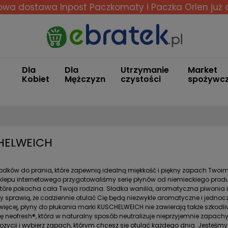
wa dostawa Inpost Paczkomaty i Paczka Orlen
już 
Dla
Dla
Utrzymanie
Market
Kobiet
Mężczyzn
czystości
spożywc
HELWEICH
odków do prania, które zapewnią idealną miękkość i piękny zapach Twoim 
lepu internetowego przygotowaliśmy serię płynów od niemieckiego prod
tóre pokocha cała Twoja rodzina. Słodka wanilia, aromatyczna piwonia 
y sprawią, że codziennie otulać Cię będą niezwykle aromatyczne i jednoc
więcej, płyny do płukania marki KUSCHELWEICH nie zawierają także szkodl
ę neofresh®, która w naturalny sposób neutralizuje nieprzyjemnie zapach
pozycji i wybierz zapach, którym chcesz się otulać każdego dnia. Jesteśmy