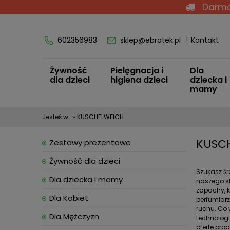
Darmo
602356983
sklep@ebratek.pl
Kontakt
Żywność
Pielęgnacja i
Dla
dla dzieci
higiena dzieci
dziecka i
mamy
Jesteś w:
»
KUSCHELWEICH
KUSC
Zestawy prezentowe
Żywność dla dzieci
Szukasz śr
Dla dziecka i mamy
naszego sk
zapachy, k
Dla Kobiet
perfumiarz
ruchu. Co 
Dla Mężczyzn
technologi
ofertę pro