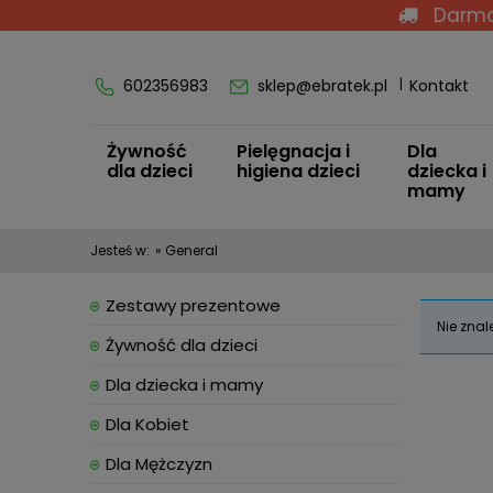
Darmo
602356983
sklep@ebratek.pl
Kontakt
Żywność
Pielęgnacja i
Dla
dla dzieci
higiena dzieci
dziecka i
mamy
Jesteś w:
»
General
Zestawy prezentowe
Nie znal
Żywność dla dzieci
Dla dziecka i mamy
Dla Kobiet
Dla Mężczyzn