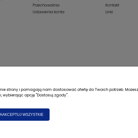
Przechowalnia
Kontakt
Ustawienia konta
Linki
łanie strony i pomagają nam dostosować ofertę do Twoich potrzeb. Możesz
i, wybierając opcję "Dostosuj zgody".
AAKCEPTUJ WSZYSTKIE