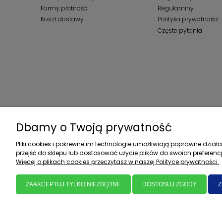
Formy płatności
Regulaminy
Koszt dostawy
Polityka prywatności
Częste pytania
Dbamy o Twoją prywatność
Pliki cookies i pokrewne im technologie umożliwiają poprawne dzia
przejść do sklepu lub dostosować użycie plików do swoich preferencj
Więcej o plikach cookies przeczytasz w naszej Polityce prywatności.
ZAAKCEPTUJ TYLKO NIEZBĘDNE
DOSTOSUJ ZGODY
Z