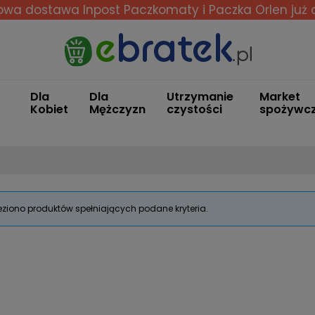
wa dostawa Inpost Paczkomaty i Paczka Orlen
już 
Dla
Dla
Utrzymanie
Market
Kobiet
Mężczyzn
czystości
spożywc
eziono produktów spełniających podane kryteria.