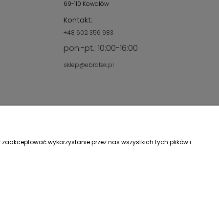
69-110 Kowalów
Kontakt:
+48 602 356 983
pon.-pt.: 10:00-16:00
sklep@ebratek.pl
 zaakceptować wykorzystanie przez nas wszystkich tych plików i