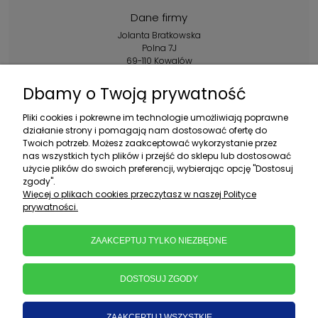
Dane firmy
Jolanta Bratkowska
Polna 7J
69-110 Kowalów
Kontakt:
Dbamy o Twoją prywatność
+48 602 356 983
Pliki cookies i pokrewne im technologie umożliwiają poprawne
pon.-pt.: 10:00-16:00
działanie strony i pomagają nam dostosować ofertę do
Twoich potrzeb. Możesz zaakceptować wykorzystanie przez
sklep@ebratek.pl
nas wszystkich tych plików i przejść do sklepu lub dostosować
użycie plików do swoich preferencji, wybierając opcję "Dostosuj
zgody".
Więcej o plikach cookies przeczytasz w naszej Polityce
prywatności.
ZAAKCEPTUJ TYLKO NIEZBĘDNE
DOSTOSUJ ZGODY
ZAAKCEPTUJ WSZYSTKIE