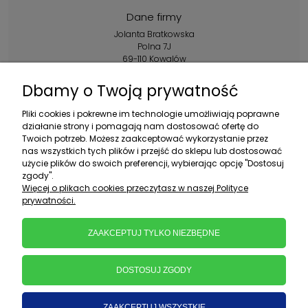
Dane firmy
Jolanta Bratkowska
Polna 7J
69-110 Kowalów
Kontakt:
Dbamy o Twoją prywatność
+48 602 356 983
Pliki cookies i pokrewne im technologie umożliwiają poprawne
pon.-pt.: 10:00-16:00
działanie strony i pomagają nam dostosować ofertę do
Twoich potrzeb. Możesz zaakceptować wykorzystanie przez
sklep@ebratek.pl
nas wszystkich tych plików i przejść do sklepu lub dostosować
użycie plików do swoich preferencji, wybierając opcję "Dostosuj
zgody".
Więcej o plikach cookies przeczytasz w naszej Polityce
prywatności.
ZAAKCEPTUJ TYLKO NIEZBĘDNE
DOSTOSUJ ZGODY
ZAAKCEPTUJ WSZYSTKIE