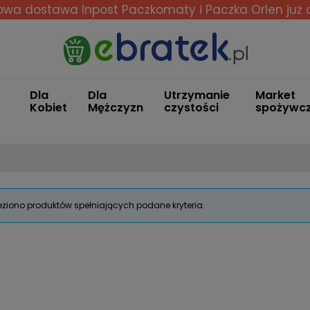
wa dostawa Inpost Paczkomaty i Paczka Orlen
już 
Dla
Dla
Utrzymanie
Market
Kobiet
Mężczyzn
czystości
spożywc
eziono produktów spełniających podane kryteria.