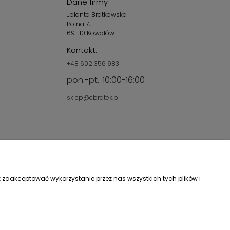
Dane firmy
Jolanta Bratkowska
Polna 7J
69-110 Kowalów
Kontakt:
+48 602 356 983
pon.-pt.: 10:00-16:00
sklep@ebratek.pl
 zaakceptować wykorzystanie przez nas wszystkich tych plików i