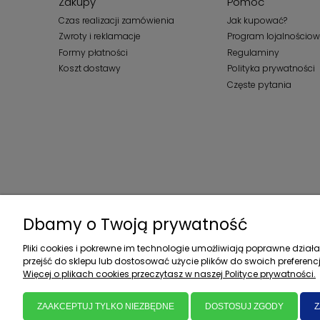
Zakupy
Pomoc
Czas realizacji zamówienia
Jak kupować?
Zwroty i reklamacje
Program lojalnościo
Formy płatności
Regulaminy
Koszt dostawy
Polityka prywatności
Częste pytania
Dbamy o Twoją prywatność
Pliki cookies i pokrewne im technologie umożliwiają poprawne dzia
przejść do sklepu lub dostosować użycie plików do swoich preferencj
Więcej o plikach cookies przeczytasz w naszej Polityce prywatności.
ZAAKCEPTUJ TYLKO NIEZBĘDNE
DOSTOSUJ ZGODY
Z