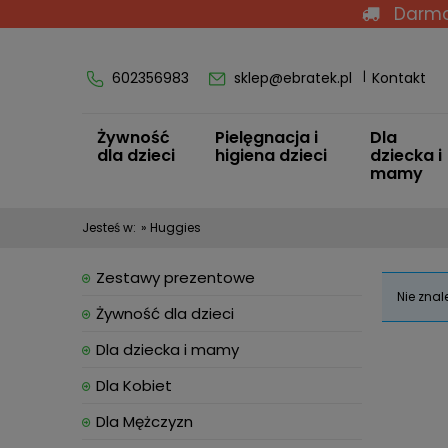
Darmo
602356983
sklep@ebratek.pl
Kontakt
Żywność
Pielęgnacja i
Dla
dla dzieci
higiena dzieci
dziecka i
mamy
Jesteś w:
»
Huggies
Zestawy prezentowe
Nie znal
Żywność dla dzieci
Dla dziecka i mamy
Dla Kobiet
Dla Mężczyzn