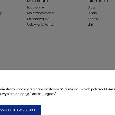
Moje konto
Informacje
Logowanie
Blog
wy
Moje zamówienia
O nas
Przechowalnia
Kontakt
Ustawienia konta
Linki
łanie strony i pomagają nam dostosować ofertę do Twoich potrzeb. Możesz
i, wybierając opcję "Dostosuj zgody".
AAKCEPTUJ WSZYSTKIE