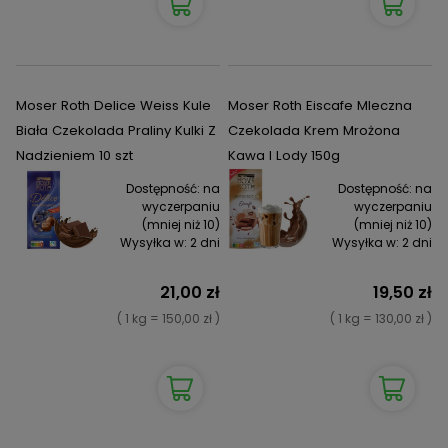
Moser Roth Delice Weiss Kule
Moser Roth Eiscafe Mleczna
Biała Czekolada Praliny Kulki Z
Czekolada Krem Mrożona
Nadzieniem 10 szt
Kawa I Lody 150g
Dostępność:
na
Dostępność:
na
wyczerpaniu
wyczerpaniu
(mniej niż 10)
(mniej niż 10)
Wysyłka w:
2 dni
Wysyłka w:
2 dni
21,00 zł
19,50 zł
( 1 kg = 150,00 zł )
( 1 kg = 130,00 zł )