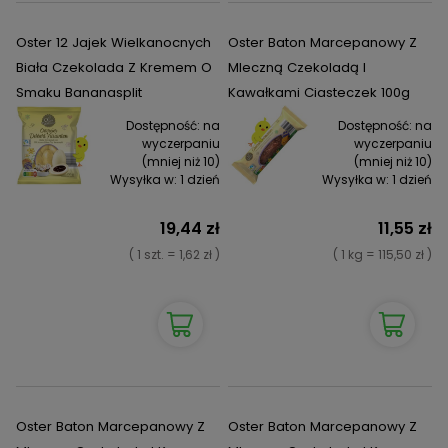
Oster 12 Jajek Wielkanocnych
Oster Baton Marcepanowy Z
Biała Czekolada Z Kremem O
Mleczną Czekoladą I
Smaku Bananasplit
Kawałkami Ciasteczek 100g
Dostępność:
na
Dostępność:
na
wyczerpaniu
wyczerpaniu
(mniej niż 10)
(mniej niż 10)
Wysyłka w:
1 dzień
Wysyłka w:
1 dzień
19,44 zł
11,55 zł
( 1 szt. = 1,62 zł )
( 1 kg = 115,50 zł )
Oster Baton Marcepanowy Z
Oster Baton Marcepanowy Z