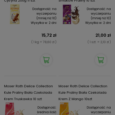
Cytryna 200g 11 szt
Smaków Praliny 10 szt
Dostępność:
na
Dostępność:
na
wyczerpaniu
wyczerpaniu
(mniej niż 10)
(mniej niż 10)
Wysyłka w:
2 dni
Wysyłka w:
2 dni
15,72 zł
21,00 zł
( 1 kg = 78,60 zł )
( 1 szt. = 2,10 zł )
Moser Roth Delice Collection
Moser Roth Delice Collection
Kule Praliny Biała Czekolada
Kule Praliny Biała Czekolada
Krem Truskawka 10 szt
Krem Z Mango 10szt
Dostępność:
Dostępność:
na
średnia ilość
wyczerpaniu