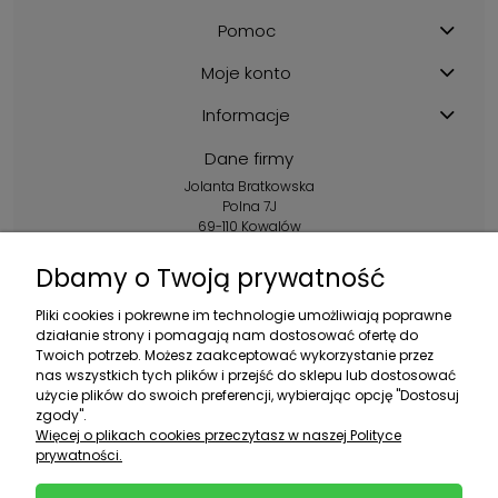
Pomoc
Moje konto
Informacje
Dane firmy
Jolanta Bratkowska
Polna 7J
69-110 Kowalów
Kontakt:
Dbamy o Twoją prywatność
+48 602 356 983
Pliki cookies i pokrewne im technologie umożliwiają poprawne
pon.-pt.: 10:00-16:00
działanie strony i pomagają nam dostosować ofertę do
Twoich potrzeb. Możesz zaakceptować wykorzystanie przez
sklep@ebratek.pl
nas wszystkich tych plików i przejść do sklepu lub dostosować
użycie plików do swoich preferencji, wybierając opcję "Dostosuj
zgody".
Więcej o plikach cookies przeczytasz w naszej Polityce
prywatności.