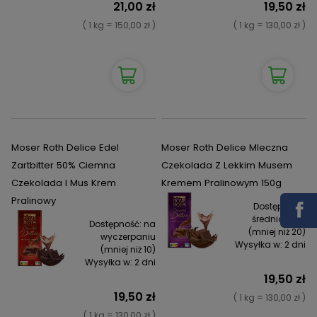
21,00 zł
19,50 zł
( 1 kg = 150,00 zł )
( 1 kg = 130,00 zł )
Moser Roth Delice Edel
Moser Roth Delice Mleczna
Zartbitter 50% Ciemna
Czekolada Z Lekkim Musem
Czekolada I Mus Krem
Kremem Pralinowym 150g
Pralinowy
Dostępność:
średnia ilość
Dostępność:
na
(mniej niż 20)
wyczerpaniu
Wysyłka w:
2 dni
(mniej niż 10)
Wysyłka w:
2 dni
19,50 zł
19,50 zł
( 1 kg = 130,00 zł )
( 1 kg = 130,00 zł )