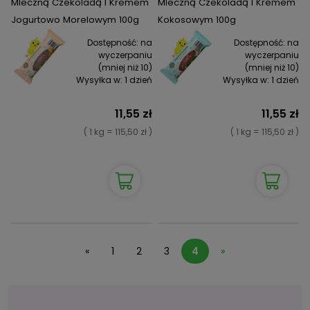
Mleczną Czekoladą I Kremem
Mleczną Czekoladą I Kremem
Jogurtowo Morelowym 100g
Kokosowym 100g
Dostępność:
na
Dostępność:
na
wyczerpaniu
wyczerpaniu
(mniej niż 10)
(mniej niż 10)
Wysyłka w:
1 dzień
Wysyłka w:
1 dzień
11,55 zł
11,55 zł
( 1 kg = 115,50 zł )
( 1 kg = 115,50 zł )
«
1
2
3
4
»