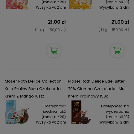
(mniej niż 20)
(mniej niż 10)
Wysyłka w:
2 dni
Wysyłka w:
2 dni
21,00 zł
21,00 zł
( 1 kg = 150,00 zł )
( 1 kg = 150,00 zł )
Moser Roth Delice Collection
Moser Roth Delice Edel Bitter
Kule Praliny Biała Czekolada
70% Ciemna Czekolada I Mus
Krem Z Mango 10szt
Krem Pralinowy 150g
Dostępność:
Dostępność:
na
średnia ilość
wyczerpaniu
(mniej niż 20)
(mniej niż 10)
Wysyłka w:
2 dni
Wysyłka w:
2 dni