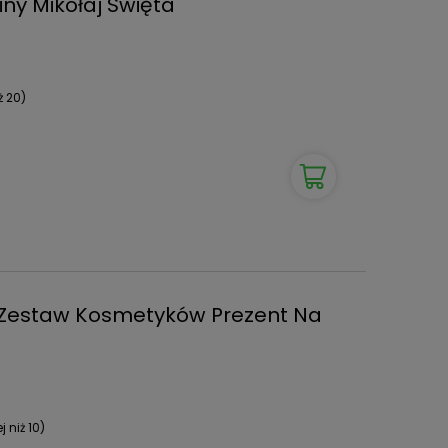
ny Mikołaj Swięta
ż 20)
e Zestaw Kosmetyków Prezent Na
 niż 10)