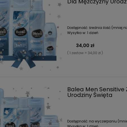
Dla Mężczyzny Urodzi
Dostępność:
średnia ilość (mniej ni
Wysyłka w:
1 dzień
34,00 zł
( 1 zestaw = 34,00 zł )
Balea Men Sensitiv
Urodziny Święta
Dostępność:
na wyczerpaniu (mniej
Wysyłka w:
1 dzień