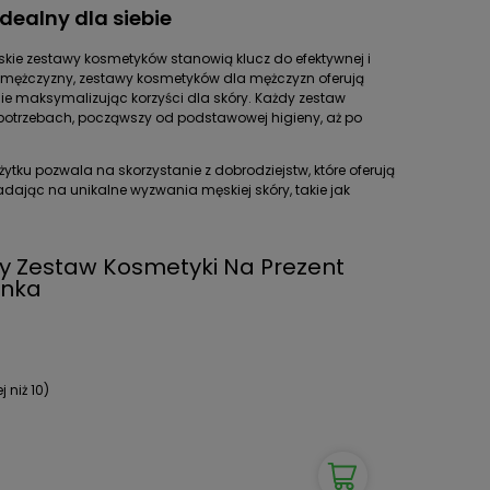
dealny dla siebie
kie zestawy kosmetyków stanowią klucz do efektywnej i
 mężczyzny, zestawy kosmetyków dla mężczyzn oferują
ie maksymalizując korzyści dla skóry. Każdy zestaw
otrzebach, począwszy od podstawowej higieny, aż po
u pozwala na skorzystanie z dobrodziejstw, które oferują
dając na unikalne wyzwania męskiej skóry, takie jak
y Zestaw Kosmetyki Na Prezent
inka
 niż 10)