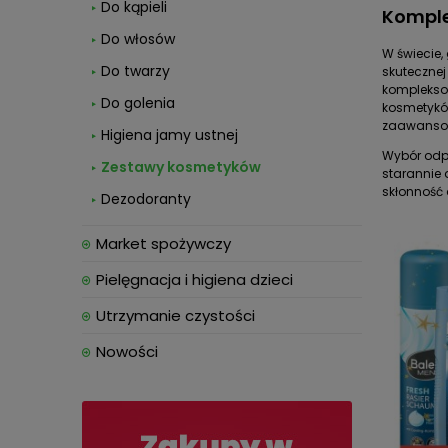
Do kąpieli
Komple
Do włosów
W świecie,
Do twarzy
skuteczne
kompleksow
Do golenia
kosmetykó
zaawansow
Higiena jamy ustnej
Wybór odpo
Zestawy kosmetyków
starannie 
skłonność 
Dezodoranty
Market spożywczy
Pielęgnacja i higiena dzieci
Utrzymanie czystości
Nowości