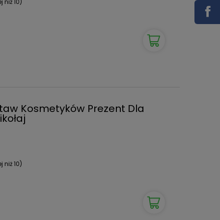
 niż 10)
staw Kosmetyków Prezent Dla
kołaj
 niż 10)