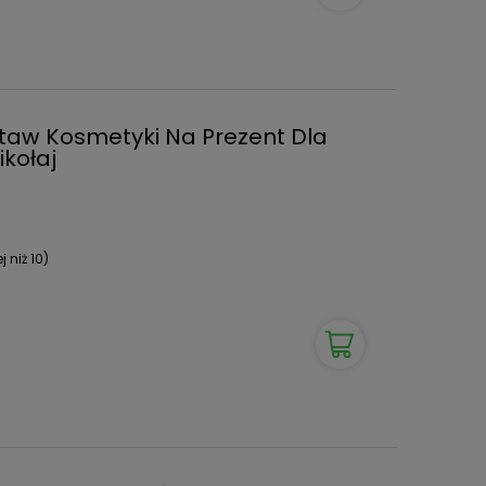
taw Kosmetyki Na Prezent Dla
kołaj
 niż 10)