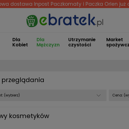
wa dostawa Inpost Paczkomaty i Paczka Orlen
już 
Dla
Dla
Utrzymanie
Market
Kobiet
Mężczyzn
czystości
spożywc
 przeglądania
t: (wybierz)
Cena: (wy
wy kosmetyków