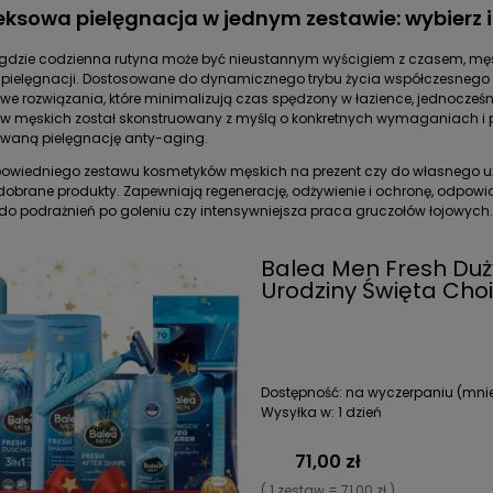
ksowa pielęgnacja w jednym zestawie: wybierz i
 gdzie codzienna rutyna może być nieustannym wyścigiem z czasem, męs
j pielęgnacji. Dostosowane do dynamicznego trybu życia współczesnego
e rozwiązania, które minimalizują czas spędzony w łazience, jednocześn
w męskich został skonstruowany z myślą o konkretnych wymaganiach i p
aną pielęgnację anty-aging.
wiedniego zestawu kosmetyków męskich na prezent czy do własnego użytk
dobrane produkty. Zapewniają regenerację, odżywienie i ochronę, odpowia
do podrażnień po goleniu czy intensywniejsza praca gruczołów łojowych.
Balea Men Fresh Duż
Urodziny Święta Cho
Dostępność:
na wyczerpaniu (mniej
Wysyłka w:
1 dzień
71,00 zł
( 1 zestaw = 71,00 zł )