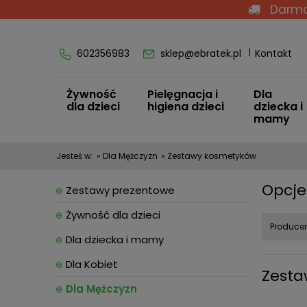
Darmo
602356983
sklep@ebratek.pl
Kontakt
Żywność
Pielęgnacja i
Dla
dla dzieci
higiena dzieci
dziecka i
mamy
Jesteś w:
»
Dla Mężczyzn
»
Zestawy kosmetyków
Opcje
Zestawy prezentowe
Żywność dla dzieci
Producen
Dla dziecka i mamy
Dla Kobiet
Zesta
Dla Mężczyzn