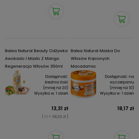
Balea Natural Beauty Odżywka
Balea Natural Maska Do
Awokado I Masło Z Mango
Włosów Kręconych
Regeneracja Włosów 350ml
Macadamia
Dostępność:
Dostępność:
na
średnia ilość
wyczerpaniu
(mniej niż 20)
(mniej niż 10)
Wysyłka w:
1 dzień
Wysyłka w:
1 dzień
13,31 zł
18,17 zł
( 1 l = 38,03 zł )