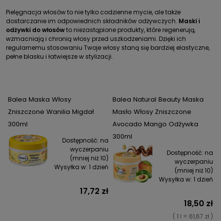
Pielęgnacja włosów to nie tylko codzienne mycie, ale także
dostarczanie im odpowiednich składników odżywczych.
Maski i
odżywki do włosów
to niezastąpione produkty, które regenerują,
wzmacniają i chronią włosy przed uszkodzeniami. Dzięki ich
regularnemu stosowaniu Twoje włosy staną się bardziej elastyczne,
pełne blasku i łatwiejsze w stylizacji.
Balea Maska Włosy
Balea Natural Beauty Maska
Zniszczone Wanilia Migdał
Masło Włosy Zniszczone
300ml
Avocado Mango Odżywka
300ml
Dostępność:
na
wyczerpaniu
Dostępność:
na
(mniej niż 10)
wyczerpaniu
Wysyłka w:
1 dzień
(mniej niż 10)
Wysyłka w:
1 dzień
17,72 zł
18,50 zł
( 1 l = 61,67 zł )