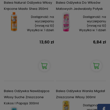
Balea Natural Odżywka Włosy
Balea Odżywka Do Włosów
Kręcone Masło Shea 350ml
Matowych Jedwabisty Połysk
Dostępność:
na
Dostępność:
na
wyczerpaniu
wyczerpaniu
(mniej niż 10)
(mniej niż 10)
Wysyłka w:
1 dzień
Wysyłka w:
1 dzień
13,60 zł
6,84 zł
Balea Odżywka Nawilżająca
Balea Odżywka Wanila Migdał
Włosy Suche Zniszczone
Zniszczone Włosy 300ml
Kokos I Papaja 300ml
Dostępność:
na
wyczerpaniu