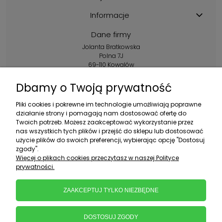
Informacje
Dane firmy
Jolanta Bratkowska
Polna 7J
69-110 Kowalów
Kontakt:
Dbamy o Twoją prywatność
+48 602 356 983
Pliki cookies i pokrewne im technologie umożliwiają poprawne
pon.-pt.: 10:00-16:00
działanie strony i pomagają nam dostosować ofertę do
Twoich potrzeb. Możesz zaakceptować wykorzystanie przez
sklep@ebratek.pl
nas wszystkich tych plików i przejść do sklepu lub dostosować
użycie plików do swoich preferencji, wybierając opcję "Dostosuj
zgody".
Więcej o plikach cookies przeczytasz w naszej Polityce
prywatności.
ZAAKCEPTUJ TYLKO NIEZBĘDNE
DOSTOSUJ ZGODY