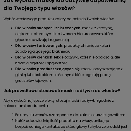
Jak wybrać maskę lub odżywkę odpowiednią
dla Twojego typu włosów?
Wybór właściwego produktu zależy od potrzeb Twoich włosów:
Dla włosów suchych i zniszczonych:
maski z keratyną,
olejkami naturalnymi lub kwasem hialuronowym, które
głęboko nawilżają i regenerują.
Dla włosów farbowanych:
produkty chroniące kolor i
zapobiegające jego blaknięciu.
Dla włosów cienkich:
lekkie odżywki, które nie obciążają, ale
nadają objętość i sprężystość.
Dla włosów przetłuszczających się:
maski oczyszczające z
glinką lub ekstraktami roślinnymi, które regulują pracę
gruczołów łojowych.
Jak prawidłowo stosować maski i odżywki do włosów?
Aby uzyskać najlepsze efekty, stosuj maski i odżywki zgodnie z
zaleceniami producenta:
Po umyciu włosów szamponem delikatnie osusz je ręcznikiem.
Nałóż odpowiednią ilość produktu na włosy, unikając
bezpośredniego kontaktu ze skórą głowy (chyba że produkt jest