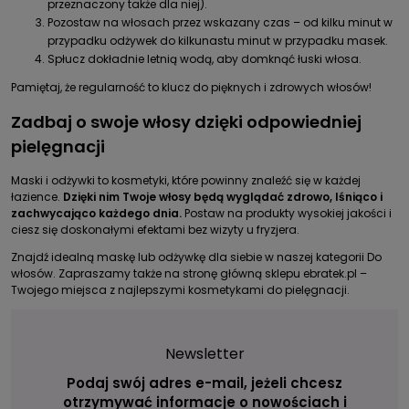
przeznaczony także dla niej).
Pozostaw na włosach przez wskazany czas – od kilku minut w
przypadku odżywek do kilkunastu minut w przypadku masek.
Spłucz dokładnie letnią wodą, aby domknąć łuski włosa.
Pamiętaj, że regularność to klucz do pięknych i zdrowych włosów!
Zadbaj o swoje włosy dzięki odpowiedniej
pielęgnacji
Maski i odżywki to kosmetyki, które powinny znaleźć się w każdej
łazience.
Dzięki nim Twoje włosy będą wyglądać zdrowo, lśniąco i
zachwycająco każdego dnia.
Postaw na produkty wysokiej jakości i
ciesz się doskonałymi efektami bez wizyty u fryzjera.
Znajdź idealną maskę lub odżywkę dla siebie w naszej kategorii
Do
włosów
. Zapraszamy także na stronę główną sklepu
ebratek.pl
–
Twojego miejsca z najlepszymi kosmetykami do pielęgnacji.
Newsletter
Podaj swój adres e-mail, jeżeli chcesz
otrzymywać informacje o nowościach i