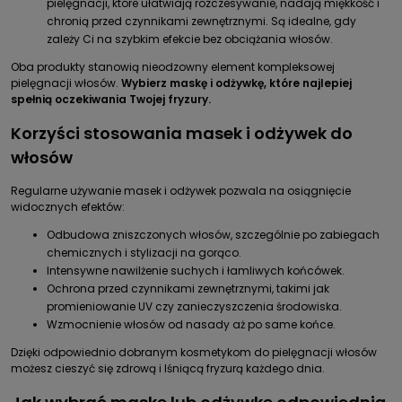
pielęgnacji, które ułatwiają rozczesywanie, nadają miękkość i
chronią przed czynnikami zewnętrznymi. Są idealne, gdy
zależy Ci na szybkim efekcie bez obciążania włosów.
Oba produkty stanowią nieodzowny element kompleksowej
pielęgnacji włosów.
Wybierz maskę i odżywkę, które najlepiej
spełnią oczekiwania Twojej fryzury.
Korzyści stosowania masek i odżywek do
włosów
Regularne używanie masek i odżywek pozwala na osiągnięcie
widocznych efektów:
Odbudowa zniszczonych włosów, szczególnie po zabiegach
chemicznych i stylizacji na gorąco.
Intensywne nawilżenie suchych i łamliwych końcówek.
Ochrona przed czynnikami zewnętrznymi, takimi jak
promieniowanie UV czy zanieczyszczenia środowiska.
Wzmocnienie włosów od nasady aż po same końce.
Dzięki odpowiednio dobranym kosmetykom do pielęgnacji włosów
możesz cieszyć się zdrową i lśniącą fryzurą każdego dnia.