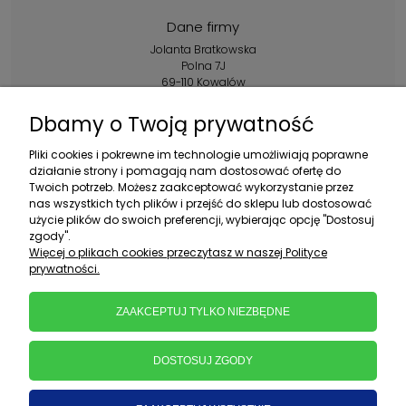
Dane firmy
Jolanta Bratkowska
Polna 7J
69-110 Kowalów
Kontakt:
Dbamy o Twoją prywatność
+48 602 356 983
Pliki cookies i pokrewne im technologie umożliwiają poprawne
pon.-pt.: 10:00-16:00
działanie strony i pomagają nam dostosować ofertę do
Twoich potrzeb. Możesz zaakceptować wykorzystanie przez
sklep@ebratek.pl
nas wszystkich tych plików i przejść do sklepu lub dostosować
użycie plików do swoich preferencji, wybierając opcję "Dostosuj
zgody".
Więcej o plikach cookies przeczytasz w naszej Polityce
prywatności.
ZAAKCEPTUJ TYLKO NIEZBĘDNE
DOSTOSUJ ZGODY