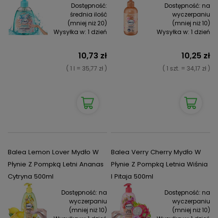
Dostępność:
Dostępność:
na
średnia ilość
wyczerpaniu
(mniej niż 20)
(mniej niż 10)
Wysyłka w:
1 dzień
Wysyłka w:
1 dzień
10,73 zł
10,25 zł
( 1 l = 35,77 zł )
( 1 szt. = 34,17 zł )
Balea Lemon Lover Mydło W
Balea Verry Cherry Mydło W
Płynie Z Pompką Letni Ananas
Płynie Z Pompką Letnia Wiśnia
Cytryna 500ml
I Pitaja 500ml
Dostępność:
na
Dostępność:
na
wyczerpaniu
wyczerpaniu
(mniej niż 10)
(mniej niż 10)