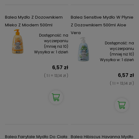
Balea Mydło Z Dozownikiem
Balea Sensitive Mydło W Płynie
Mleko Z Miodem 500ml
Z Dozownikiem 500ml Aloe
Vera
Dostępność:
na
wyczerpaniu
Dostępność:
na
(mniej niż 10)
wyczerpaniu
Wysyłka w:
1 dzień
(mniej niż 10)
Wysyłka w:
1 dzień
6,57 zł
6,57 zł
( 1 l = 13,14 zł )
( 1 l = 13,14 zł )
Balea Fairytale Mydło Do Ciała
Balea Hibiscus Havanna Mydło