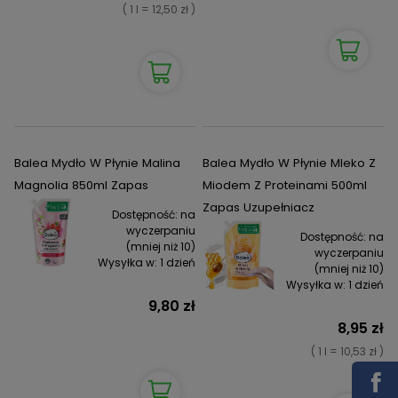
( 1 l = 12,50 zł )
Balea Mydło W Płynie Malina
Balea Mydło W Płynie Mleko Z
Magnolia 850ml Zapas
Miodem Z Proteinami 500ml
Zapas Uzupełniacz
Dostępność:
na
wyczerpaniu
Dostępność:
na
(mniej niż 10)
wyczerpaniu
Wysyłka w:
1 dzień
(mniej niż 10)
Wysyłka w:
1 dzień
9,80 zł
8,95 zł
( 1 l = 10,53 zł )