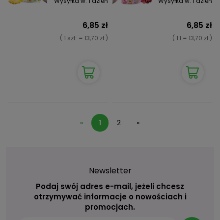
Wysyłka w:
1 dzień
Wysyłka w:
1 dzień
6,85 zł
6,85 zł
( 1 szt. = 13,70 zł )
( 1 l = 13,70 zł )
«
1
2
»
Newsletter
Podaj swój adres e-mail, jeżeli chcesz
otrzymywać informacje o nowościach i
promocjach.