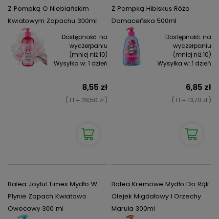
Z Pompką O Niebiańskim
Z Pompką Hibiskus Róża
Kwiatowym Zapachu 300ml
Damaceńska 500ml
Dostępność:
na
Dostępność:
na
wyczerpaniu
wyczerpaniu
(mniej niż 10)
(mniej niż 10)
Wysyłka w:
1 dzień
Wysyłka w:
1 dzień
8,55 zł
6,85 zł
( 1 l = 28,50 zł )
( 1 l = 13,70 zł )
Balea Joyful Times Mydło W
Balea Kremowe Mydło Do Rąk
Płynie Zapach Kwiatowo
Olejek Migdałowy I Orzechy
Owocowy 300 ml
Marula 300ml