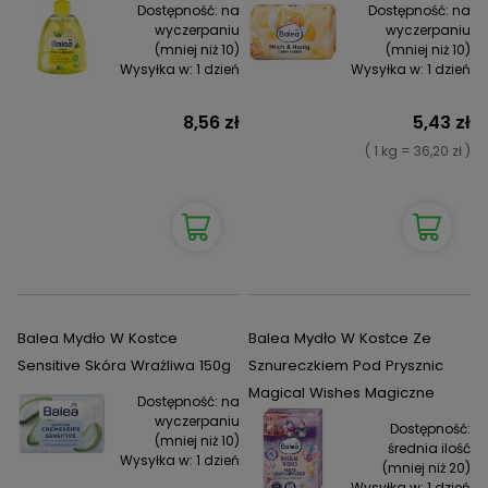
Dostępność:
na
Dostępność:
na
wyczerpaniu
wyczerpaniu
(mniej niż 10)
(mniej niż 10)
Wysyłka w:
1 dzień
Wysyłka w:
1 dzień
8,56 zł
5,43 zł
( 1 kg = 36,20 zł )
Balea Mydło W Kostce
Balea Mydło W Kostce Ze
Sensitive Skóra Wrażliwa 150g
Sznureczkiem Pod Prysznic
Magical Wishes Magiczne
Dostępność:
na
wyczerpaniu
Dostępność:
(mniej niż 10)
średnia ilość
Wysyłka w:
1 dzień
(mniej niż 20)
Wysyłka w:
1 dzień