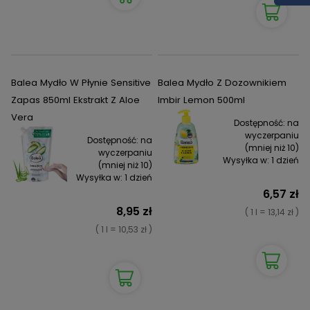
Balea Mydło W Płynie Sensitive
Balea Mydło Z Dozownikiem
Zapas 850ml Ekstrakt Z Aloe
Imbir Lemon 500ml
Vera
Dostępność:
na
wyczerpaniu
Dostępność:
na
(mniej niż 10)
wyczerpaniu
Wysyłka w:
1 dzień
(mniej niż 10)
Wysyłka w:
1 dzień
6,57 zł
8,95 zł
( 1 l = 13,14 zł )
( 1 l = 10,53 zł )