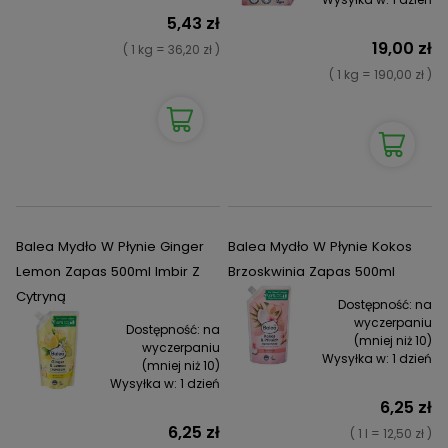
5,43 zł
19,00 zł
( 1 kg = 36,20 zł )
( 1 kg = 190,00 zł )
Balea Mydło W Płynie Ginger
Balea Mydło W Płynie Kokos
Lemon Zapas 500ml Imbir Z
Brzoskwinia Zapas 500ml
Cytryną
Dostępność:
na
wyczerpaniu
Dostępność:
na
(mniej niż 10)
wyczerpaniu
Wysyłka w:
1 dzień
(mniej niż 10)
Wysyłka w:
1 dzień
6,25 zł
6,25 zł
( 1 l = 12,50 zł )