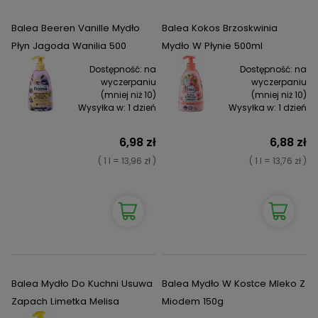
Balea Beeren Vanille Mydło
Balea Kokos Brzoskwinia
Płyn Jagoda Wanilia 500
Mydło W Płynie 500ml
Dostępność:
na
Dostępność:
na
wyczerpaniu
wyczerpaniu
(mniej niż 10)
(mniej niż 10)
Wysyłka w:
1 dzień
Wysyłka w:
1 dzień
6,98 zł
6,88 zł
( 1 l = 13,96 zł )
( 1 l = 13,76 zł )
Balea Mydło Do Kuchni Usuwa
Balea Mydło W Kostce Mleko Z
Zapach Limetka Melisa
Miodem 150g