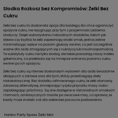
Słodka Rozkosz bez Kompromisów: Żelki Bez
Cukru
Żelki bez cukru to doskonała opcja dla każdego, kto chce ograniczyć
spożycie cukru, nie rezygnując przy tym z przyjemności jedzenia
słodyczy. Dzięki wykorzystaniu naturalnych słodzików, takich jak
stewia czy ksylitol, te żelki zapewniają słodki smak, jednocześnie
minimalizując wpływ na poziom glukozy we krwi, co jest szczególnie
ważne dla osób zmagających się z cukrzycą lub insulinoopornością.
Te substytuty cukru nie tylko słodzą, ale także posiadają niższy indeks
glikemiczny, co przekłada się na mniejsze wahania poziomu cukru
we krwi po ich spożyciu.
Żelki bez cukru są również doskonałym wyborem dla osób świadomie
dbających o zdrowie oraz dla tych, którzy przestrzegają diety
niskokalorycznej. Bez dodatku rafinowanego cukru, te żelki stanowią
zdrowszą alternatywę, zmniejszając ryzyko przyrostu masy ciała i
zapobiegając próchnicy. Są one dostępne w różnorodnych smakach
i formach, od klasycznych misiów po owocowe mixy, co sprawia, że
każdy może znaleźć coś dla siebie bez poczucia pozbawienia.
Haribo Party Spass Żelki Mini