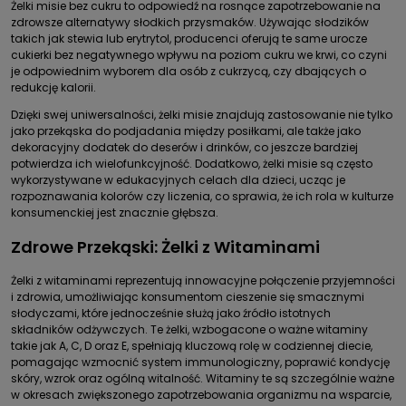
Żelki misie bez cukru to odpowiedź na rosnące zapotrzebowanie na
zdrowsze alternatywy słodkich przysmaków. Używając słodzików
takich jak stewia lub erytrytol, producenci oferują te same urocze
cukierki bez negatywnego wpływu na poziom cukru we krwi, co czyni
je odpowiednim wyborem dla osób z cukrzycą, czy dbających o
redukcję kalorii.
Dzięki swej uniwersalności, żelki misie znajdują zastosowanie nie tylko
jako przekąska do podjadania między posiłkami, ale także jako
dekoracyjny dodatek do deserów i drinków, co jeszcze bardziej
potwierdza ich wielofunkcyjność. Dodatkowo, żelki misie są często
wykorzystywane w edukacyjnych celach dla dzieci, ucząc je
rozpoznawania kolorów czy liczenia, co sprawia, że ich rola w kulturze
konsumenckiej jest znacznie głębsza.
Zdrowe Przekąski: Żelki z Witaminami
Żelki z witaminami reprezentują innowacyjne połączenie przyjemności
i zdrowia, umożliwiając konsumentom cieszenie się smacznymi
słodyczami, które jednocześnie służą jako źródło istotnych
składników odżywczych. Te żelki, wzbogacone o ważne witaminy
takie jak A, C, D oraz E, spełniają kluczową rolę w codziennej diecie,
pomagając wzmocnić system immunologiczny, poprawić kondycję
skóry, wzrok oraz ogólną witalność. Witaminy te są szczególnie ważne
w okresach zwiększonego zapotrzebowania organizmu na wsparcie,