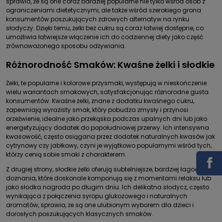
sprawia, że są one coraz bardziej popularne nie tylko wśród osób z
ograniczeniami dietetycznymi, ale także wśród szerokiego grona
konsumentów poszukujących zdrowych alternatyw na rynku
słodyczy. Dzięki temu, żelki bez cukru są coraz łatwiej dostępne, co
umożliwia łatwiejsze włączenie ich do codziennej diety jako część
zrównoważonego sposobu odżywiania.
Różnorodność Smaków: Kwaśne żelki i słodkie
Żelki, te popularne i kolorowe przysmaki, występują w nieskończenie
wielu wariantach smakowych, satysfakcjonując różnorodne gusta
konsumentów. Kwaśne żelki, znane z dodatku kwaśnego cukru,
zapewniają wyrazisty smak, który pobudza zmysły i przynosi
orzeźwienie, idealne jako przekąska podczas upalnych dni lub jako
energetyzujący dodatek do popołudniowej przerwy. Ich intensywna
kwasowość, często osiągana przez dodatek naturalnych kwasów jak
cytrynowy czy jabłkowy, czyni je wyjątkowo popularnymi wśród tych,
którzy cenią sobie smaki z charakterem.
Z drugiej strony, słodkie żelki oferują subtelniejsze, bardziej łagodne
doznania, które doskonale komponują się z momentami relaksu lub
jako słodka nagroda po długim dniu. Ich delikatna słodycz, często
wynikająca z połączenia syropu glukozowego i naturalnych
aromatów, sprawia, że są one ulubionym wyborem dla dzieci i
dorosłych poszukujących klasycznych smaków.