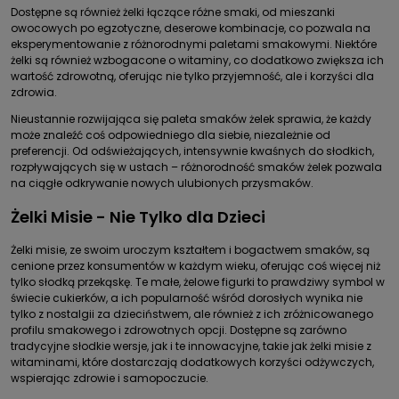
Dostępne są również żelki łączące różne smaki, od mieszanki
owocowych po egzotyczne, deserowe kombinacje, co pozwala na
eksperymentowanie z różnorodnymi paletami smakowymi. Niektóre
żelki są również wzbogacone o witaminy, co dodatkowo zwiększa ich
wartość zdrowotną, oferując nie tylko przyjemność, ale i korzyści dla
zdrowia.
Nieustannie rozwijająca się paleta smaków żelek sprawia, że każdy
może znaleźć coś odpowiedniego dla siebie, niezależnie od
preferencji. Od odświeżających, intensywnie kwaśnych do słodkich,
rozpływających się w ustach – różnorodność smaków żelek pozwala
na ciągłe odkrywanie nowych ulubionych przysmaków.
Żelki Misie - Nie Tylko dla Dzieci
Żelki misie, ze swoim uroczym kształtem i bogactwem smaków, są
cenione przez konsumentów w każdym wieku, oferując coś więcej niż
tylko słodką przekąskę. Te małe, żelowe figurki to prawdziwy symbol w
świecie cukierków, a ich popularność wśród dorosłych wynika nie
tylko z nostalgii za dzieciństwem, ale również z ich zróżnicowanego
profilu smakowego i zdrowotnych opcji. Dostępne są zarówno
tradycyjne słodkie wersje, jak i te innowacyjne, takie jak żelki misie z
witaminami, które dostarczają dodatkowych korzyści odżywczych,
wspierając zdrowie i samopoczucie.