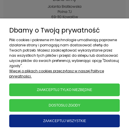
Jolanta Bratkowska
Polna 7J
69-110 Kowalów
Kontakt:
Dbamy o Twoją prywatność
+48 602 356 983
Pliki cookies i pokrewne im technologie umożliwiają poprawne
pon.-pt.: 10:00-16:00
działanie strony i pomagają nam dostosować ofertę do
Twoich potrzeb. Możesz zaakceptować wykorzystanie przez
sklep@ebratek.pl
nas wszystkich tych plików i przejść do sklepu lub dostosować
użycie plików do swoich preferencji, wybierając opcję "Dostosuj
zgody".
Więcej o plikach cookies przeczytasz w naszej Polityce
prywatności.
ZAAKCEPTUJ TYLKO NIEZBĘDNE
DOSTOSUJ ZGODY
ZAAKCEPTUJ WSZYSTKIE