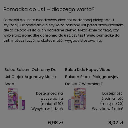
Pomadka do ust – dlaczego warto?
Pomadki do ust to nieodzowny element codziennej pielęgnacji i
stylizacji. Odpowiadają nie tylko za ochronę ust przed przesuszeniem,
ale także podkreślają ich naturalne piękno. Niezależnie od tego, czy
wybierasz
pomadkę ochronną do ust
, czy też
trwałą pomadkę do
ust
, możesz liczyć na skuteczność i wygodę stosowania.
Balea Balsam Ochronny Do
Balea Kids Happy Vibes
Ust Olejek Arganowy Masło
Balsam Słodki Pielęgnacyjny
Shea
Do Ust Z Witaminą E
Dostępność:
na
Dostępność:
wyczerpaniu
średnia ilość
(mniej niż 10)
(mniej niż 20)
Wysyłka w:
1 dzień
Wysyłka w:
1 dzień
6,98 zł
8,07 zł