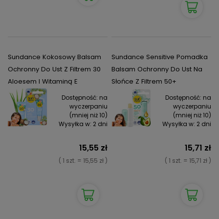
Sundance Kokosowy Balsam
Sundance Sensitive Pomadka
Ochronny Do Ust Z Filtrem 30
Balsam Ochronny Do Ust Na
Aloesem I Witaminą E
Słońce Z Filtrem 50+
Dostępność:
na
Dostępność:
na
wyczerpaniu
wyczerpaniu
(mniej niż 10)
(mniej niż 10)
Wysyłka w:
2 dni
Wysyłka w:
2 dni
15,55 zł
15,71 zł
( 1 szt. = 15,55 zł )
( 1 szt. = 15,71 zł )