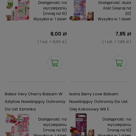
Dostępność:
na
Dostępność:
duża
wyczerpaniu
ilość (więcej niż
(mniej niż 10)
20)
Wysyłka w:
1 dzień
Wysyłka w:
1 dzień
8,00 zł
7,85 zł
( 1 szt. = 8,00 zł )
( 1 szt. = 7,85 zł )
Balea Very Cherry Balsam W
Isana Berry Love Balsam
Sztyfcie Nawilżający Ochronny
Nawilżający Ochronny Do Ust
Do Ust Szminka
Olej Kokosowy Wit E
Dostępność:
na
Dostępność:
na
wyczerpaniu
wyczerpaniu
(mniej niż 10)
(mniej niż 10)
Wysyłka w:
1 dzień
Wysyłka w:
1 dzień