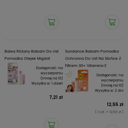
Balea Różany Balsam Do Ust
Sundance Balsam Pomadka
Pomadka Olejek Migdał
Ochronna Do Ust Na Słońce Z
Filtrem 30+ Vitamina E
Dostępność:
na
wyczerpaniu
Dostępność:
na
(mniej niż 10)
wyczerpaniu
Wysyłka w:
1 dzień
(mniej niż 10)
Wysyłka w:
2 dni
7,21 zł
12,55 zł
( 1 szt. = 12,55 zł )