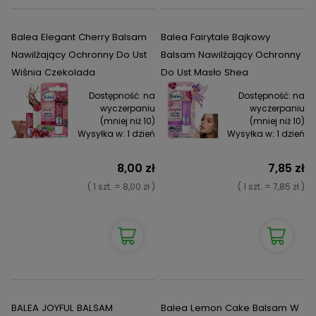
Balea Elegant Cherry Balsam
Balea Fairytale Bajkowy
Nawilżający Ochronny Do Ust
Balsam Nawilżający Ochronny
Wiśnia Czekolada
Do Ust Masło Shea
Dostępność:
na
Dostępność:
na
wyczerpaniu
wyczerpaniu
(mniej niż 10)
(mniej niż 10)
Wysyłka w:
1 dzień
Wysyłka w:
1 dzień
8,00 zł
7,85 zł
( 1 szt. = 8,00 zł )
( 1 szt. = 7,85 zł )
BALEA JOYFUL BALSAM
Balea Lemon Cake Balsam W