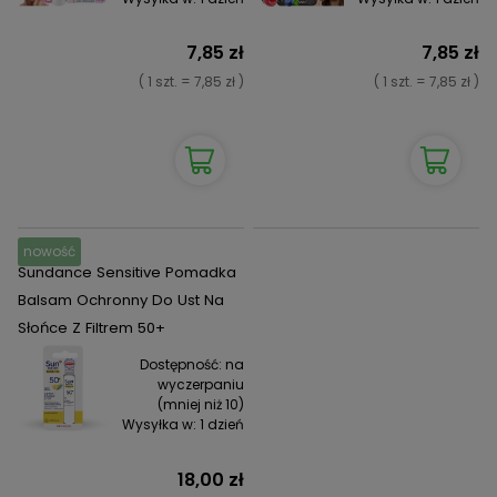
7,85 zł
7,85 zł
( 1 szt. = 7,85 zł )
( 1 szt. = 7,85 zł )
nowość
Sundance Sensitive Pomadka
Balsam Ochronny Do Ust Na
Słońce Z Filtrem 50+
Dostępność:
na
wyczerpaniu
(mniej niż 10)
Wysyłka w:
1 dzień
18,00 zł