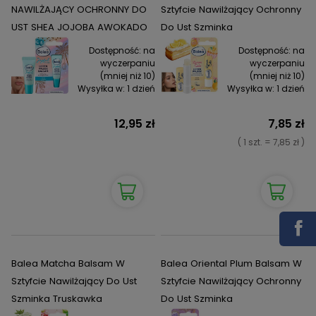
NAWILŻAJĄCY OCHRONNY DO
Sztyfcie Nawilżający Ochronny
UST SHEA JOJOBA AWOKADO
Do Ust Szminka
Dostępność:
na
Dostępność:
na
wyczerpaniu
wyczerpaniu
(mniej niż 10)
(mniej niż 10)
Wysyłka w:
1 dzień
Wysyłka w:
1 dzień
12,95 zł
7,85 zł
( 1 szt. = 7,85 zł )
Balea Matcha Balsam W
Balea Oriental Plum Balsam W
Sztyfcie Nawilżający Do Ust
Sztyfcie Nawilżający Ochronny
Szminka Truskawka
Do Ust Szminka