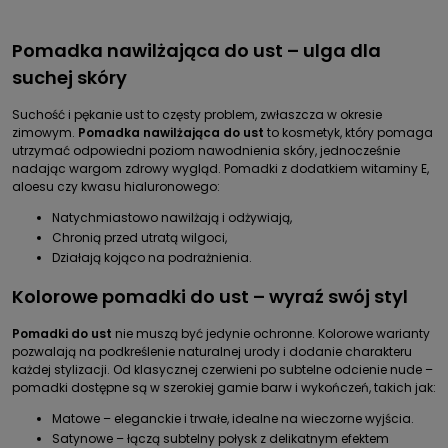
Pomadka nawilżająca do ust – ulga dla
suchej skóry
Suchość i pękanie ust to częsty problem, zwłaszcza w okresie
zimowym.
Pomadka nawilżająca do ust
to kosmetyk, który pomaga
utrzymać odpowiedni poziom nawodnienia skóry, jednocześnie
nadając wargom zdrowy wygląd. Pomadki z dodatkiem witaminy E,
aloesu czy kwasu hialuronowego:
Natychmiastowo nawilżają i odżywiają,
Chronią przed utratą wilgoci,
Działają kojąco na podrażnienia.
Kolorowe pomadki do ust – wyraź swój styl
Pomadki do ust
nie muszą być jedynie ochronne. Kolorowe warianty
pozwalają na podkreślenie naturalnej urody i dodanie charakteru
każdej stylizacji. Od klasycznej czerwieni po subtelne odcienie nude –
pomadki dostępne są w szerokiej gamie barw i wykończeń, takich jak:
Matowe – eleganckie i trwałe, idealne na wieczorne wyjścia.
Satynowe – łączą subtelny połysk z delikatnym efektem