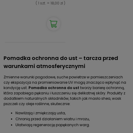
( 1 szt. = 18,00 zł )
Pomadka ochronna do ust – tarcza przed
warunkami atmosferycznymi
Zmienne warunki pogodowe, suche powietrze w pomieszczeniach
czy ekspozycja na promieniowanie UV mogą znacząco wpłynąć na
kondycję ust.
Pomadka ochronna do ust
tworzy barierę ochronną,
która zapobiega pękaniu i łuszczeniu się delikatnej skóry. Produkty z
dodatkiem naturalnych składników, takich jak masło shea, wosk
pszczeli czy oleje roślinne, skutecznie:
Nawilżają i zmiękczają usta,
Chronią przed działaniem wiatru i mrozu,
Ułatwiają regenerację popękanych warg.