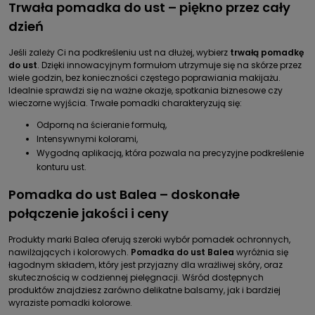
Trwała pomadka do ust – piękno przez cały
dzień
Jeśli zależy Ci na podkreśleniu ust na dłużej, wybierz
trwałą pomadkę
do ust
. Dzięki innowacyjnym formułom utrzymuje się na skórze przez
wiele godzin, bez konieczności częstego poprawiania makijażu.
Idealnie sprawdzi się na ważne okazje, spotkania biznesowe czy
wieczorne wyjścia. Trwałe pomadki charakteryzują się:
Odporną na ścieranie formułą,
Intensywnymi kolorami,
Wygodną aplikacją, która pozwala na precyzyjne podkreślenie
konturu ust.
Pomadka do ust Balea – doskonałe
połączenie jakości i ceny
Produkty marki Balea oferują szeroki wybór pomadek ochronnych,
nawilżających i kolorowych.
Pomadka do ust Balea
wyróżnia się
łagodnym składem, który jest przyjazny dla wrażliwej skóry, oraz
skutecznością w codziennej pielęgnacji. Wśród dostępnych
produktów znajdziesz zarówno delikatne balsamy, jak i bardziej
wyraziste pomadki kolorowe.