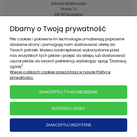
Jolanta Bratkowska
Polna 7J
69-110 Kowalów
Kontakt:
Dbamy o Twoją prywatność
+48 602 356 983
Pliki cookies i pokrewne im technologie umożliwiają poprawne
pon.-pt.: 10:00-16:00
działanie strony i pomagają nam dostosować ofertę do
Twoich potrzeb. Możesz zaakceptować wykorzystanie przez
sklep@ebratek.pl
nas wszystkich tych plików i przejść do sklepu lub dostosować
użycie plików do swoich preferencji, wybierając opcję "Dostosuj
zgody".
Więcej o plikach cookies przeczytasz w naszej Polityce
prywatności.
ZAAKCEPTUJ TYLKO NIEZBĘDNE
DOSTOSUJ ZGODY
ZAAKCEPTUJ WSZYSTKIE