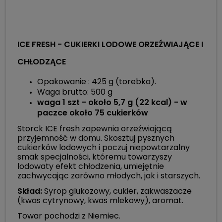
ICE FRESH - CUKIERKI LODOWE ORZEŹWIAJĄCE I
CHŁODZĄCE
Opakowanie : 425 g (torebka).
Waga brutto: 500 g
waga 1 szt - około 5,7 g (22 kcal) - w
paczce około 75 cukierków
Storck ICE fresh zapewnia orzeźwiającą
przyjemność w domu. Skosztuj pysznych
cukierków lodowych i poczuj niepowtarzalny
smak specjalności, któremu towarzyszy
lodowaty efekt chłodzenia, umiejętnie
zachwycając zarówno młodych, jak i starszych.
Skład:
Syrop glukozowy, cukier, zakwaszacze
(kwas cytrynowy, kwas mlekowy), aromat.
Towar pochodzi z Niemiec.