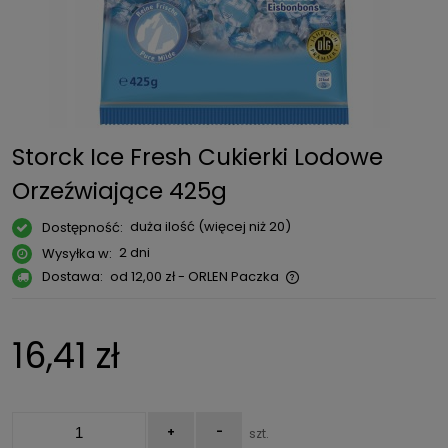
Storck Ice Fresh Cukierki Lodowe
Orzeźwiające 425g
duża ilość (więcej niż 20)
Dostępność:
2 dni
Wysyłka w:
Dostawa:
od 12,00 zł
- ORLEN Paczka
Cena nie zawiera ewentualnych kosztów płatności
16,41 zł
+
-
szt.