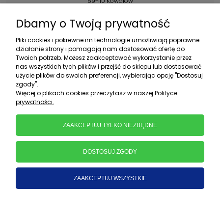
69-110 Kowalów
Kontakt:
Dbamy o Twoją prywatność
+48 602 356 983
Pliki cookies i pokrewne im technologie umożliwiają poprawne
pon.-pt.: 10:00-16:00
działanie strony i pomagają nam dostosować ofertę do
Twoich potrzeb. Możesz zaakceptować wykorzystanie przez
sklep@ebratek.pl
nas wszystkich tych plików i przejść do sklepu lub dostosować
użycie plików do swoich preferencji, wybierając opcję "Dostosuj
zgody".
Więcej o plikach cookies przeczytasz w naszej Polityce
prywatności.
ZAAKCEPTUJ TYLKO NIEZBĘDNE
DOSTOSUJ ZGODY
ZAAKCEPTUJ WSZYSTKIE