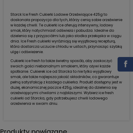
Storck Ice Fresh Cukierki Lodowe Orzeźwiające 425g to
doskonała propozycja dla tych, którzy cenią sobie orzeźwienie
w każdej chwili. Te cukierki ice oferują intensywny, lodowy
smak, który natychmiast odświeża i pobudza. Idealne do
dzielenia się z przyjaciółmi lub jako słodka przekąska w ciągu
dnia. Ice Fresh cukierki wyróżniają się wyjątkową recepturą,
która dostarcza uczucie chłodu w ustach, przynosząc szybką
ulgę i odświeżenie.
Cukierki ice fresh to także świetny sposób, aby zaskoczyć
swoich gości niebanalnym smakiem, który ożywi każde
spotkanie. Cukierek ice od Storcka to nie tylko wyjątkowy
smak, ale także najlepsza jakość składników, co gwarantuje
pełną satysfakcję z każdego cukierka. Produkt dostępny jest w
dużej, ekonomicznej paczce 425g, idealnej do dzielenia się
orzeźwiającymi chwilami z najbliższymi. Wybierz ice fresh
cukierki od Storcka, gdy potrzebujesz chwili lodowego
orzeźwienia w swoim dniu.
Produkty powiązane