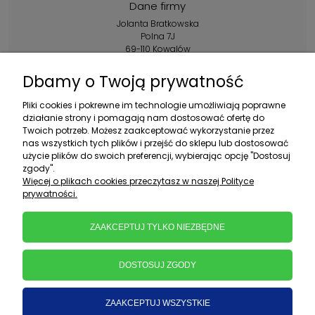
Dane firmy
Jolanta Bratkowska
Polna 7J
69-110 Kowalów
Kontakt:
Dbamy o Twoją prywatność
+48 602 356 983
Pliki cookies i pokrewne im technologie umożliwiają poprawne
pon.-pt.: 10:00-16:00
działanie strony i pomagają nam dostosować ofertę do
Twoich potrzeb. Możesz zaakceptować wykorzystanie przez
sklep@ebratek.pl
nas wszystkich tych plików i przejść do sklepu lub dostosować
użycie plików do swoich preferencji, wybierając opcję "Dostosuj
zgody".
Więcej o plikach cookies przeczytasz w naszej Polityce
prywatności.
ZAAKCEPTUJ TYLKO NIEZBĘDNE
DOSTOSUJ ZGODY
ZAAKCEPTUJ WSZYSTKIE