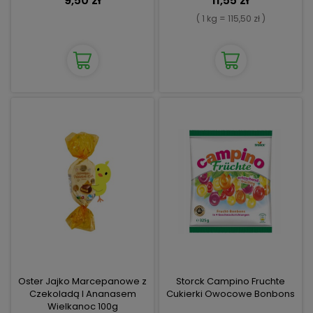
9,50 zł
11,55 zł
( 1 kg = 115,50 zł )
Oster Jajko Marcepanowe z
Storck Campino Fruchte
Czekoladą I Ananasem
Cukierki Owocowe Bonbons
Wielkanoc 100g