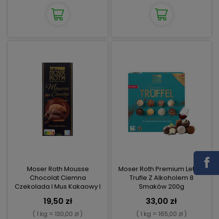
Moser Roth Mousse
Moser Roth Premium Letnie
Chocolat Ciemna
Trufle Z Alkoholem 8
Czekolada I Mus Kakaowy I
Smaków 200g
Truflowy 150g
19,50 zł
33,00 zł
( 1 kg = 130,00 zł )
( 1 kg = 165,00 zł )