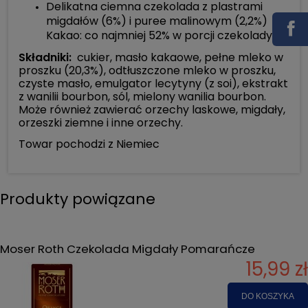
Delikatna ciemna czekolada z plastrami
migdałów (6%) i puree malinowym (2,2%)
Kakao: co najmniej 52% w porcji czekolady.
Składniki:
cukier, masło kakaowe, pełne mleko w
proszku (20,3%), odtłuszczone mleko w proszku,
czyste masło, emulgator lecytyny (z soi), ekstrakt
z wanilii bourbon, sól, mielony wanilia bourbon.
Może również zawierać orzechy laskowe, migdały,
orzeszki ziemne i inne orzechy.
Towar pochodzi z Niemiec
Produkty powiązane
Moser Roth Czekolada Migdały Pomarańcze
15,99 zł
DO KOSZYKA