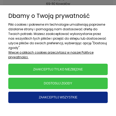
69-110 Kowalów
Kontakt:
Dbamy o Twoją prywatność
+48 602 356 983
Pliki cookies i pokrewne im technologie umożliwiają poprawne
pon.-pt.: 10:00-16:00
działanie strony i pomagają nam dostosować ofertę do
Twoich potrzeb. Możesz zaakceptować wykorzystanie przez
sklep@ebratek.pl
nas wszystkich tych plików i przejść do sklepu lub dostosować
użycie plików do swoich preferencji, wybierając opcję "Dostosuj
zgody".
Więcej o plikach cookies przeczytasz w naszej Polityce
prywatności.
ZAAKCEPTUJ TYLKO NIEZBĘDNE
DOSTOSUJ ZGODY
ZAAKCEPTUJ WSZYSTKIE