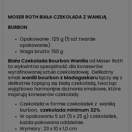
MOSER ROTH BIAŁA CZEKOLADA Z WANILIĄ
BURBON
Opakowanie : 125 g (5 szt twarde
opakowanie)
Waga brutto: 150 g
Biała Czekolada Bourbon Wanilia
od Moser Roth
to wykwintna specjalność dla koneserów
wyrafinowanej sztuki czekoladowej. Delikatny
smak
wanilii bourbon z Madagaskaru
łączy się z
delikatnie topiącą się białą czekoladą, tworząc
wyjątkowo harmonijne doznania smakowe, które
inspirują koneserów czekolady
Czekolada w formie czekoladek z wanilią
burbon,
czekolada minimum 32%
.
W opakowaniu 5 szt (5 x 25 g) czekoladek,
każda pakowana oddzielnie.
Wymiary : 23 x 10 x 1,0 cm