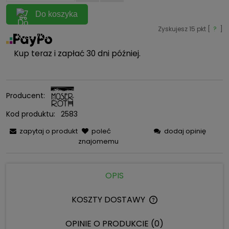
Do koszyka
Zyskujesz
15
pkt [
?
]
Kup teraz i zapłać 30 dni później.
Producent:
Kod produktu:
2583
zapytaj o produkt
poleć
dodaj opinię
znajomemu
OPIS
KOSZTY DOSTAWY
CENA NIE ZAWIERA 
KOSZTÓW PŁATNOŚC
OPINIE O PRODUKCIE (0)