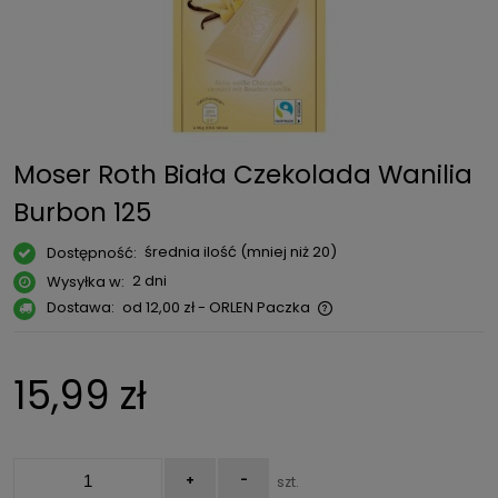
Moser Roth Biała Czekolada Wanilia
Burbon 125
średnia ilość (mniej niż 20)
Dostępność:
2 dni
Wysyłka w:
Dostawa:
od 12,00 zł
- ORLEN Paczka
Cena nie zawiera ewentualnych kosztów płatności
15,99 zł
+
-
szt.