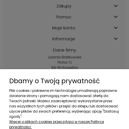
Zakupy
Pomoc
Moje konto
Informacje
Dane firmy
Jolanta Bratkowska
Polna 7J
69-110 Kowalów
Kontakt:
Dbamy o Twoją prywatność
+48 602 356 983
Pliki cookies i pokrewne im technologie umożliwiają poprawne
pon.-pt.: 10:00-16:00
działanie strony i pomagają nam dostosować ofertę do
Twoich potrzeb. Możesz zaakceptować wykorzystanie przez
sklep@ebratek.pl
nas wszystkich tych plików i przejść do sklepu lub dostosować
użycie plików do swoich preferencji, wybierając opcję "Dostosuj
zgody".
Więcej o plikach cookies przeczytasz w naszej Polityce
prywatności.