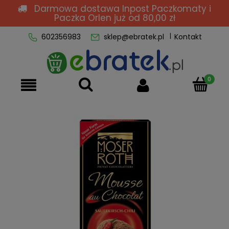
Darmowa dostawa Inpost Paczkomaty i
Paczka Orlen
już od 80,00 zł
602356983
sklep@ebratek.pl
Kontakt