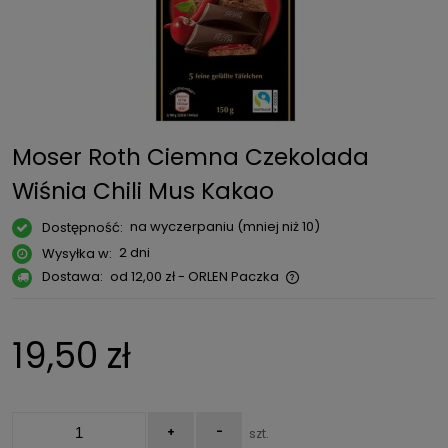
Moser Roth Ciemna Czekolada
Wiśnia Chili Mus Kakao
na wyczerpaniu (mniej niż 10)
Dostępność:
2 dni
Wysyłka w:
Dostawa:
od 12,00 zł
- ORLEN Paczka
Cena nie zawiera ewentualnych kosztów płatności
19,50 zł
+
-
szt.