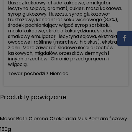
tłuszcz kakaowy, chude kakaowe, emulgator:
lecytyna sojowa, aromat), cukier, masa kakaowa,
syrop glukozowy, tłuszczu, syrop glukozowo-
fruktozowy, koncentrat soku wiśniowego (3,3%),
środek pochłaniający wilgoć syrop sorbitolu,
masło kakaowe, skrobia kukurydziana, środek
smakowy emulgator:. lecytyna sojowa, ekstrakty
owocowe i roślinne (marchew, hibiskus), ekstrakt
z chili. Może zawierać śladowe ilości orzechów
laskowych, migdałów, orzeszków ziemnych i
innych orzechów . Chronić przed gorącem i
wilgocią.
Towar pochodzi z Niemiec
Produkty powiązane
Moser Roth Ciemna Czekolada Mus Pomarańczowy
150g