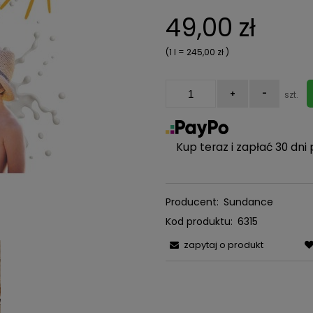
Cena nie zawiera ewentualn
49,00 zł
kosztów płatności
(1
l
=
245,00 zł
)
+
-
szt.
Kup teraz i zapłać 30 dni 
Producent:
Sundance
Kod produktu:
6315
zapytaj o produkt