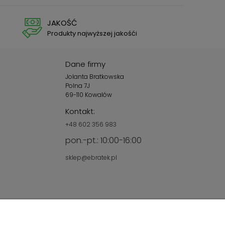
JAKOŚĆ
Produkty najwyższej jakośći
Dane firmy
Jolanta Bratkowska
Polna 7J
69-110 Kowalów
Kontakt:
+48 602 356 983
pon.-pt.: 10:00-16:00
sklep@ebratek.pl