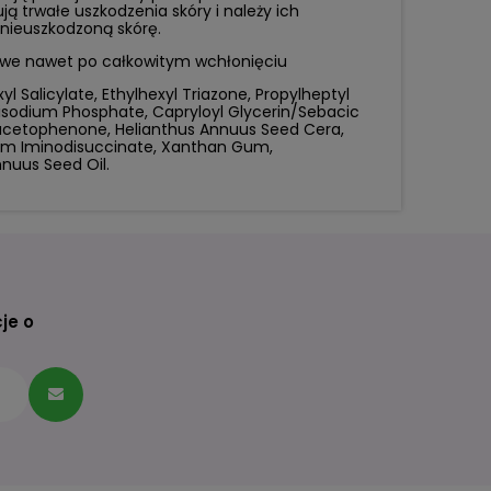
 trwałe uszkodzenia skóry i należy ich
 nieuszkodzoną skórę.
żliwe nawet po całkowitym wchłonięciu
l Salicylate, Ethylhexyl Triazone, Propylheptyl
Disodium Phosphate, Capryloyl Glycerin/Sebacic
yacetophenone, Helianthus Annuus Seed Cera,
dium Iminodisuccinate, Xanthan Gum,
nnuus Seed Oil.
je o