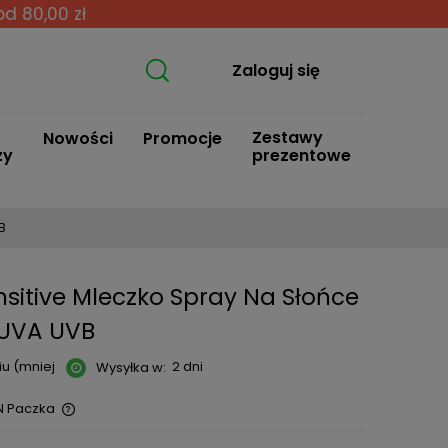
od 80,00 zł
Zaloguj się
Zestawy
Nowości
Promocje
zy
prezentowe
B
sitive Mleczko Spray Na Słońce
0+UVA UVB
u (mniej
2 dni
Wysyłka w:
N Paczka