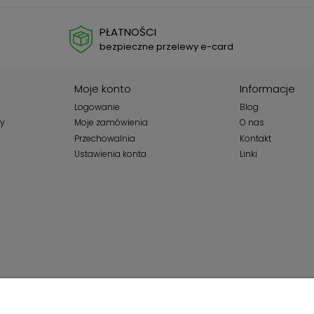
PŁATNOŚCI
bezpieczne przelewy e-card
Moje konto
Informacje
Logowanie
Blog
wy
Moje zamówienia
O nas
Przechowalnia
Kontakt
Ustawienia konta
Linki