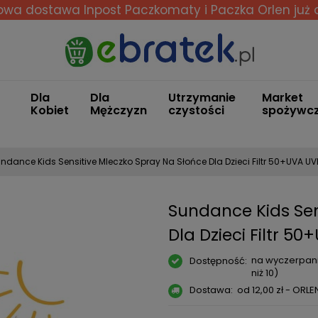
wa dostawa Inpost Paczkomaty i Paczka Orlen
już 
Dla
Dla
Utrzymanie
Market
Kobiet
Mężczyzn
czystości
spożywc
ndance Kids Sensitive Mleczko Spray Na Słońce Dla Dzieci Filtr 50+UVA UV
Sundance Kids Sen
Dla Dzieci Filtr 5
na wyczerpani
Dostępność:
niż 10)
Dostawa:
od 12,00 zł
- ORLE