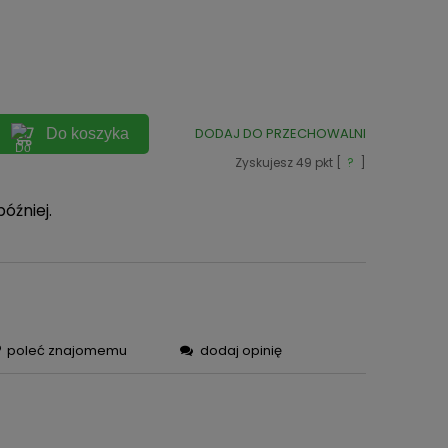
ych
DODAJ DO PRZECHOWALNI
Do koszyka
Zyskujesz
49
pkt [
?
]
później.
poleć znajomemu
dodaj opinię