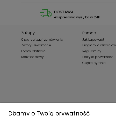
DOSTAWA
ekspresowa wysyłka w 24h
Zakupy
Pomoc
Czas realizacji zamówienia
Jak kupować?
Zwroty i reklamacje
Program lojalnościo
Formy płatności
Regulaminy
Koszt dostawy
Polityka prywatności
Częste pytania
Dbamy o Twoją prywatność