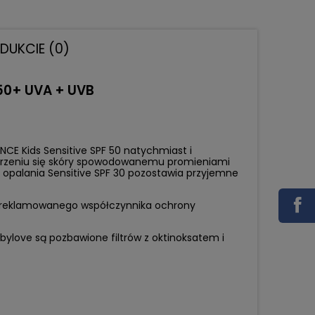
ODUKCIE (0)
50+ UVA + UVB
NCE Kids Sensitive SPF 50 natychmiast i
arzeniu się skóry spowodowanemu promieniami
 opalania Sensitive SPF 30 pozostawia przyjemne
% reklamowanego współczynnika ochrony
ylove są pozbawione filtrów z oktinoksatem i