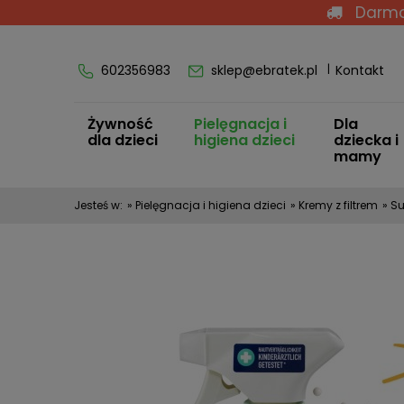
Darmo
602356983
sklep@ebratek.pl
Kontakt
Żywność
Pielęgnacja i
Dla
dla dzieci
higiena dzieci
dziecka i
mamy
Jesteś w:
»
Pielęgnacja i higiena dzieci
»
Kremy z filtrem
»
Su