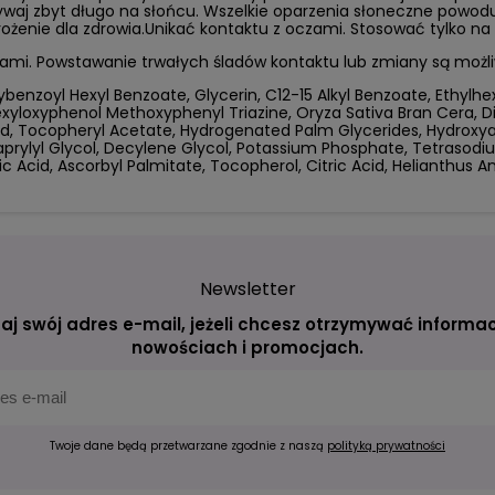
waj zbyt długo na słońcu. Wszelkie oparzenia słoneczne powodują
żenie dla zdrowia.Unikać kontaktu z oczami. Stosować tylko na
chniami. Powstawanie trwałych śladów kontaktu lub zmiany są mo
enzoyl Hexyl Benzoate, Glycerin, C12-15 Alkyl Benzoate, Ethylhexy
exyloxyphenol Methoxyphenyl Triazine, Oryza Sativa Bran Cera, 
id, Tocopheryl Acetate, Hydrogenated Palm Glycerides, Hydrox
 Caprylyl Glycol, Decylene Glycol, Potassium Phosphate, Tetraso
Acid, Ascorbyl Palmitate, Tocopherol, Citric Acid, Helianthus A
Newsletter
aj swój adres e-mail, jeżeli chcesz otrzymywać informac
nowościach i promocjach.
Twoje dane będą przetwarzane zgodnie z naszą
polityką prywatności