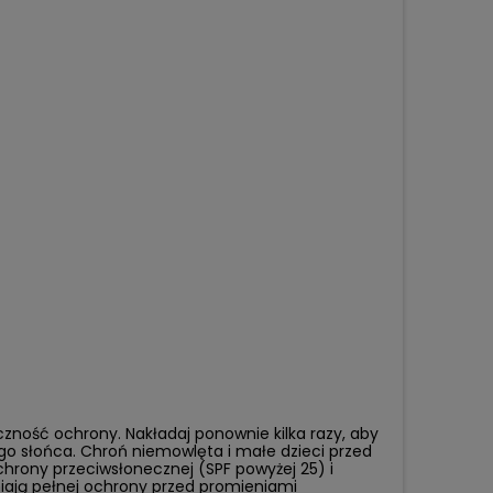
czność ochrony. Nakładaj ponownie kilka razy, aby
go słońca. Chroń niemowlęta i małe dzieci przed
rony przeciwsłonecznej (SPF powyżej 25) i
iają pełnej ochrony przed promieniami