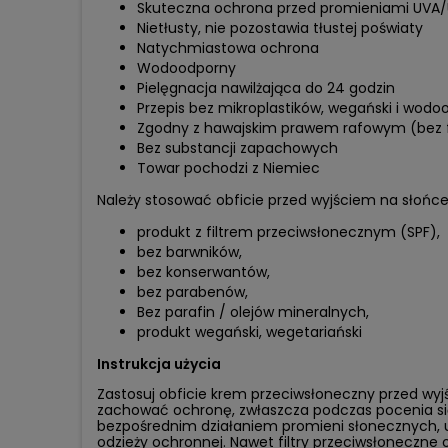
Skuteczna ochrona przed promieniami UVA
Nietłusty, nie pozostawia tłustej poświaty
Natychmiastowa ochrona
Wodoodporny
Pielęgnacja nawilżająca do 24 godzin
Przepis bez mikroplastików, wegański i wod
Zgodny z hawajskim prawem rafowym (bez fi
Bez substancji zapachowych
Towar pochodzi z Niemiec
Należy stosować obficie przed wyjściem na słońc
produkt z filtrem przeciwsłonecznym (SPF),
bez barwników,
bez konserwantów,
bez parabenów,
Bez parafin / olejów mineralnych,
produkt wegański, wegetariański
Instrukcja użycia
Zastosuj obficie krem przeciwsłoneczny przed wyjś
zachować ochronę, zwłaszcza podczas pocenia się
bezpośrednim działaniem promieni słonecznych, 
odzieży ochronnej. Nawet filtry przeciwsłoneczn