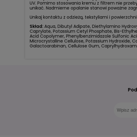
UV. Pomimo stosowania kremu z filtrem nie przeby
unikać. Nadmierne opalanie stanowi poważne zagro
Unikaj kontaktu z odzieżą, tekstyliami i powierz
Skład:
Aqua, Dibutyl Adipate, Diethylamino Hydroxyb
Caprylate, Potassium Cetyl Phosphate, Bis-Ethylh
Acid Copolymer, Phenylbenzimidazole Sulfonic Ac
Microcrystalline Cellulose, Potassium Hydroxide,
Galactoarabinan, Cellulose Gum, Caprylhydroxamic 
Pod