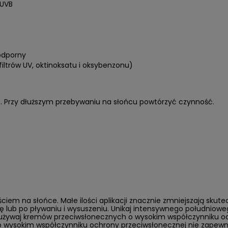
/UVB
oodporny
ltrów UV, oktinoksatu i oksybenzonu)
e. Przy dłuższym przebywaniu na słońcu powtórzyć czynność.
ciem na słońce. Małe ilości aplikacji znacznie zmniejszają skute
 lub po pływaniu i wysuszeniu. Unikaj intensywnego południowe
używaj kremów przeciwsłonecznych o wysokim współczynniku och
e o wysokim współczynniku ochrony przeciwsłonecznej nie zapewn