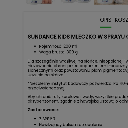
OPIS
KOS
SUNDANCE KIDS MLECZKO W SPRAYU O
Pojemność: 200 ml
Waga brutto: 300 g
Dla szczególnie wrażliwej na słońce, nieopalonej 
niezawodnie chroni przed poparzeniem słoneczn
słonecznymi oraz powstawaniu plam pigmentacyjny
uczucie na skórze.
*Niezależny instytut badawczy potwierdza: Po 4
przeciwsłonecznej.
Aby chronić rafy koralowe i wody, wszystkie prod
oksybenzonem, zgodnie z hawajską ustawą o ochron
Zastosowanie:
Z SPF 50
Nawilżający balsam do opalania