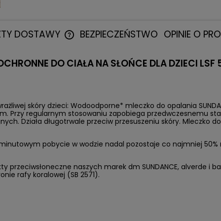
ZTY DOSTAWY
BEZPIECZEŃSTWO
OPINIE O PR
CENA NIE ZAWIERA EWENTUALNYCH
CHRONNE DO CIAŁA NA SŁOŃCE DLA DZIECI LSF 
KOSZTÓW PŁATNOŚCI
i wrażliwej skóry dzieci: Wodoodporne* mleczko do opalania SUNDA
ym. Przy regularnym stosowaniu zapobiega przedwczesnemu st
ch. Działa długotrwale przeciw przesuszeniu skóry. Mleczko do
0-minutowym pobycie w wodzie nadal pozostaje co najmniej 50
ukty przeciwsłoneczne naszych marek dm SUNDANCE, alverde i bab
ie rafy koralowej (SB 2571).