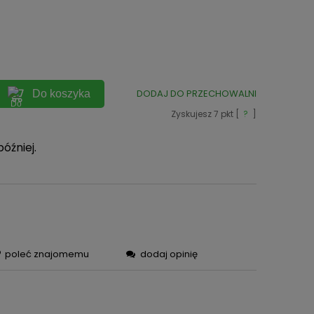
ych
DODAJ DO PRZECHOWALNI
Do koszyka
Zyskujesz
7
pkt [
?
]
później.
poleć znajomemu
dodaj opinię