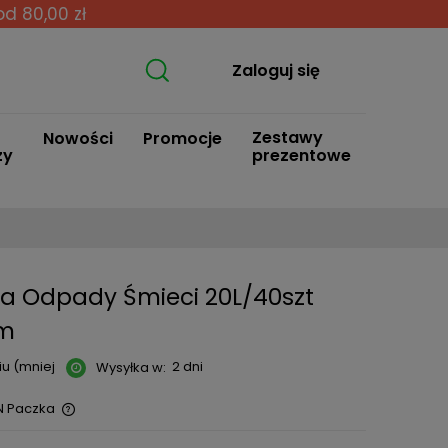
od 80,00 zł
Zaloguj się
Zestawy
Nowości
Promocje
zy
prezentowe
Na Odpady Śmieci 20L/40szt
em
u (mniej
2 dni
Wysyłka w:
N Paczka