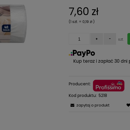
Cena nie zawiera ewentualn
7,60 zł
kosztów płatności
(1
szt.
=
0,19 zł
)
+
-
szt.
Kup teraz i zapłać 30 dni 
Producent:
Kod produktu:
5218
zapytaj o produkt