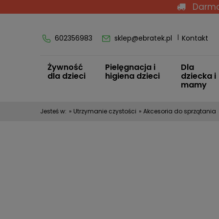
Darmo
602356983
sklep@ebratek.pl
Kontakt
Żywność
Pielęgnacja i
Dla
dla dzieci
higiena dzieci
dziecka i
mamy
Jesteś w:
»
Utrzymanie czystości
»
Akcesoria do sprzątania