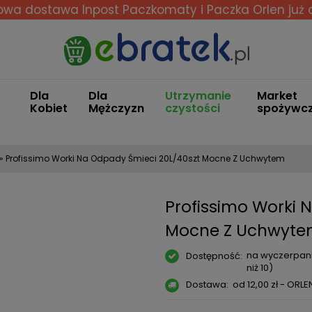
wa dostawa Inpost Paczkomaty i Paczka Orlen
już 
Dla
Dla
Utrzymanie
Market
Kobiet
Mężczyzn
czystości
spożywc
»
Profissimo Worki Na Odpady Śmieci 20L/40szt Mocne Z Uchwytem
Profissimo Worki 
Mocne Z Uchwyt
na wyczerpani
Dostępność:
niż 10)
Dostawa:
od 12,00 zł
- ORLE