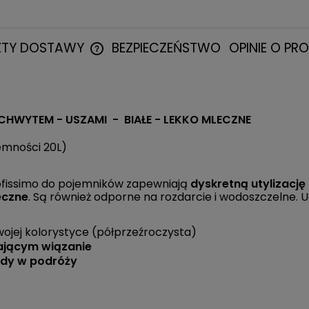
ZTY DOSTAWY
BEZPIECZEŃSTWO
OPINIE O PR
CENA NIE ZAWIERA EWENTUALNYCH
KOSZTÓW PŁATNOŚCI
CHWYTEM - USZAMI - BIAŁE - LEKKO MLECZNE
jemności 20L)
ofissimo do pojemników zapewniają
dyskretną utylizacj
eczne
. Są również odporne na rozdarcie i wodoszczelne.
wojej kolorystyce (półprzeźroczysta)
ającym wiązanie
ady w podróży