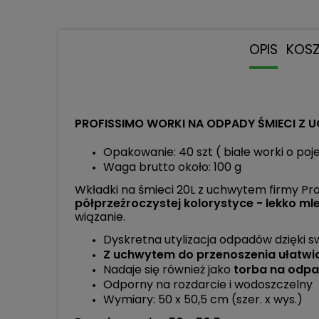
OPIS
KOS
PROFISSIMO WORKI NA ODPADY ŚMIECI Z U
Opakowanie: 40 szt ( białe worki o po
Waga brutto około: 100 g
Wkładki na śmieci 20L z uchwytem firmy Pr
półprzeźroczystej kolorystyce - lekko ml
wiązanie.
Dyskretna utylizacja odpadów dzięki s
Z uchwytem do przenoszenia ułatwi
Nadaje się również jako
torba na odp
Odporny na rozdarcie i wodoszczelny
Wymiary: 50 x 50,5 cm (szer. x wys.)