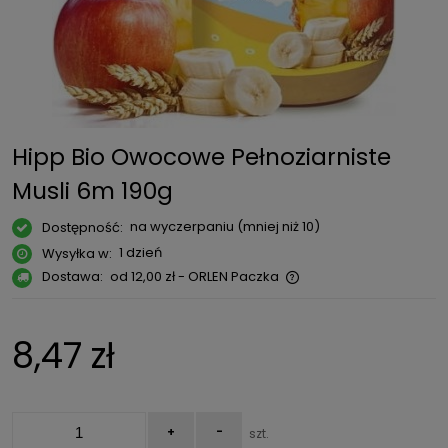
Hipp Bio Owocowe Pełnoziarniste
Musli 6m 190g
na wyczerpaniu (mniej niż 10)
Dostępność:
1 dzień
Wysyłka w:
Dostawa:
od 12,00 zł
- ORLEN Paczka
Cena nie zawiera ewentualnych kosztów płatności
8,47 zł
+
-
szt.