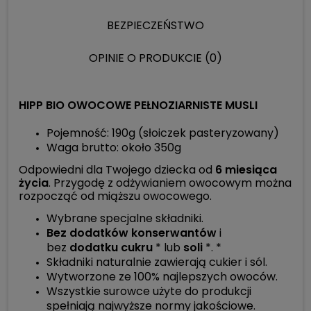
CENA NIE ZAWIERA 
KOSZTÓW PŁATNOŚC
BEZPIECZEŃSTWO
OPINIE O PRODUKCIE (0)
HIPP BIO OWOCOWE PEŁNOZIARNISTE MUSLI
Pojemność: 190g (słoiczek pasteryzowany)
Waga brutto: około 350g
Odpowiedni dla Twojego dziecka od
6 miesiąca
życia
. Przygodę z odżywianiem owocowym można
rozpocząć od miąższu owocowego.
Wybrane specjalne składniki.
Bez dodatków konserwantów
i
bez
dodatku cukru
* lub
soli
*. *
Składniki naturalnie zawierają cukier i sól.
Wytworzone ze 100% najlepszych owoców.
Wszystkie surowce użyte do produkcji
spełniają najwyższe normy jakościowe.