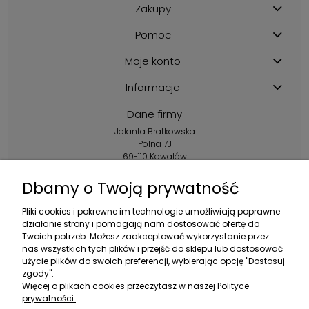
Zakupy
Pomoc
Moje konto
Informacje
Dane firmy
Jolanta Bratkowska
Polna 7J
69-110 Kowalów
Kontakt:
Dbamy o Twoją prywatność
+48 602 356 983
Pliki cookies i pokrewne im technologie umożliwiają poprawne
pon.-pt.: 10:00-16:00
działanie strony i pomagają nam dostosować ofertę do
Twoich potrzeb. Możesz zaakceptować wykorzystanie przez
sklep@ebratek.pl
nas wszystkich tych plików i przejść do sklepu lub dostosować
użycie plików do swoich preferencji, wybierając opcję "Dostosuj
zgody".
Więcej o plikach cookies przeczytasz w naszej Polityce
prywatności.