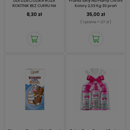
DLA DZIECI DZIKA RÓŻA
Prania Silny Na Plamy Chroni
ROKITNIK BEZ CUKRU NA
Kolory 2,03 Kg 30 prań
ODPORNOŚĆ
8,30 zł
35,00 zł
( 1 pranie = 1,17 zł )