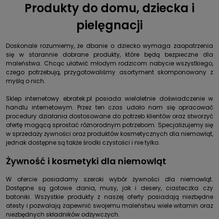
Produkty do domu, dziecka i
pielęgnacji
Doskonale rozumiemy, że dbanie o dziecko wymaga zaopatrzenia
się w starannie dobrane produkty, które będą bezpieczne dla
maleństwa. Chcąc ułatwić młodym rodzicom nabycie wszystkiego,
czego potrzebują, przygotowaliśmy asortyment skomponowany z
myślą o nich.
Sklep internetowy ebratek.pl posiada wieloletnie doświadczenie w
handlu internetowym. Przez ten czas udało nam się opracować
procedury działania dostosowane do potrzeb klientów oraz stworzyć
ofertę mogącą sprostać różnorodnym potrzebom. Specjalizujemy się
w sprzedaży żywności oraz produktów kosmetycznych dla niemowląt,
jednak dostępne są także środki czystości i nie tylko.
Żywność
i
kosmetyki
dla niemowląt
W ofercie posiadamy szeroki wybór żywności dla niemowląt.
Dostępne są gotowe dania, musy, jak i desery, ciasteczka czy
batoniki. Wszystkie produkty z naszej oferty posiadają niezbędne
atesty i pozwalają zapewnić swojemu maleństwu wiele witamin oraz
niezbędnych składników odżywczych.