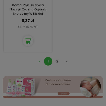
Domol Płyn Do Mycia
Naczyń Cytryna Ogórek
Skuteczny W Niskiej
Temperaturze 500ml
8,37 zł
( 1 l = 16,74 zł )
«
1
2
»