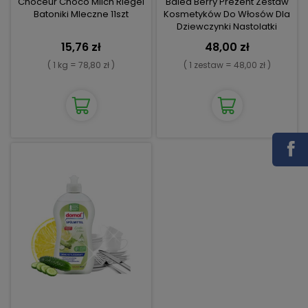
Choceur Choco Milch Riegel
Balea Berry Prezent Zestaw
Batoniki Mleczne 11szt
Kosmetyków Do Włosów Dla
Dziewczynki Nastolatki
15,76 zł
48,00 zł
( 1 kg = 78,80 zł )
( 1 zestaw = 48,00 zł )