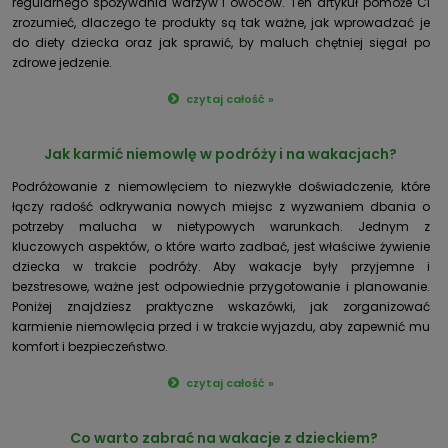
regularnego spożywania warzyw i owoców. Ten artykuł pomoże Ci
zrozumieć, dlaczego te produkty są tak ważne, jak wprowadzać je
do diety dziecka oraz jak sprawić, by maluch chętniej sięgał po
zdrowe jedzenie.
czytaj całość »
Jak karmić niemowlę w podróży i na wakacjach?
Podróżowanie z niemowlęciem to niezwykłe doświadczenie, które
łączy radość odkrywania nowych miejsc z wyzwaniem dbania o
potrzeby malucha w nietypowych warunkach. Jednym z
kluczowych aspektów, o które warto zadbać, jest właściwe żywienie
dziecka w trakcie podróży. Aby wakacje były przyjemne i
bezstresowe, ważne jest odpowiednie przygotowanie i planowanie.
Poniżej znajdziesz praktyczne wskazówki, jak zorganizować
karmienie niemowlęcia przed i w trakcie wyjazdu, aby zapewnić mu
komfort i bezpieczeństwo.
czytaj całość »
Co warto zabrać na wakacje z dzieckiem?