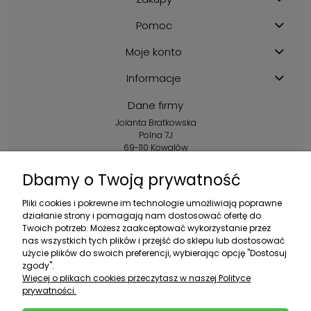
Pomoc
Moje konto
Informacje
Dane firmy
Jolanta Bratkowska
Polna 7J
69-110 Kowalów
Kontakt:
Dbamy o Twoją prywatność
+48 602 356 983
Pliki cookies i pokrewne im technologie umożliwiają poprawne
pon.-pt.: 10:00-16:00
działanie strony i pomagają nam dostosować ofertę do
Twoich potrzeb. Możesz zaakceptować wykorzystanie przez
sklep@ebratek.pl
nas wszystkich tych plików i przejść do sklepu lub dostosować
użycie plików do swoich preferencji, wybierając opcję "Dostosuj
zgody".
Więcej o plikach cookies przeczytasz w naszej Polityce
prywatności.