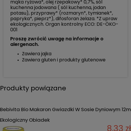
mąka ryżowa*, olej rzepakowy* 0,7%, sól
kuchenna jodowana ( sól kuchenna, jodan
potasu), przyprawy* (rozmaryn*, tymianek*,
papryka*, pieprz*), difosforan żelaza. *Z upraw
ekologicznych. Organ kontrolny ECO: DE-ÖKO-
001
Proszę zwrócić uwagę na informacje o
alergenach.
Zawiera jajka
Zawiera gluten i produkty glutenowe
Produkty powiązane
Bebivita Bio Makaron Gwiazdki W Sosie Dyniowym 12m
Ekologiczny Obiadek
8,33 zł