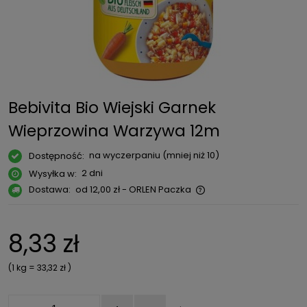
Bebivita Bio Wiejski Garnek
Wieprzowina Warzywa 12m
na wyczerpaniu (mniej niż 10)
Dostępność:
2 dni
Wysyłka w:
Dostawa:
od 12,00 zł
- ORLEN Paczka
Cena nie zawiera ewentualnych kosztów płatności
8,33 zł
(1
kg
=
33,32 zł
)