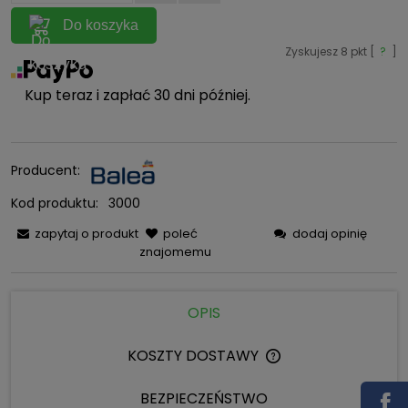
Do koszyka
Zyskujesz
8
pkt [
?
]
Kup teraz i zapłać 30 dni później.
Producent:
Kod produktu:
3000
zapytaj o produkt
poleć
dodaj opinię
znajomemu
OPIS
KOSZTY DOSTAWY
CENA NIE ZAWIERA 
KOSZTÓW PŁATNOŚC
BEZPIECZEŃSTWO