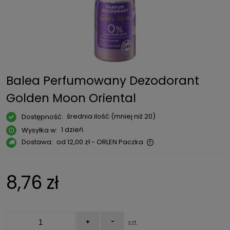
Balea Perfumowany Dezodorant
Golden Moon Oriental
średnia ilość (mniej niż 20)
Dostępność:
1 dzień
Wysyłka w:
Dostawa:
od 12,00 zł
- ORLEN Paczka
Cena nie zawiera ewentualnych kosztów płatności
8,76 zł
+
-
szt.