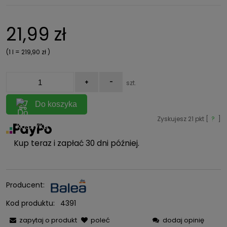
Cena nie zawiera ewentualnych kosztów płatności
21,99 zł
(1
l
=
219,90 zł
)
+
-
szt.
Do koszyka
Zyskujesz
21
pkt [
?
]
Kup teraz i zapłać 30 dni później.
Producent:
Kod produktu:
4391
zapytaj o produkt
poleć
dodaj opinię