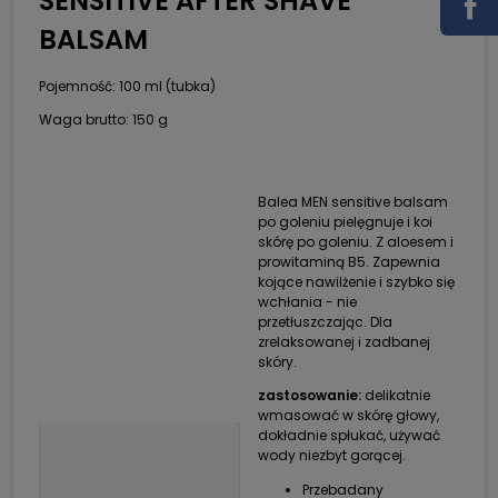
SENSITIVE AFTER SHAVE
BALSAM
Pojemność: 100 ml (tubka)
Waga brutto: 150 g
Balea MEN sensitive balsam
po goleniu pielęgnuje i koi
skórę po goleniu. Z aloesem i
prowitaminą B5. Zapewnia
kojące nawilżenie i szybko się
wchłania - nie
przetłuszczając. Dla
zrelaksowanej i zadbanej
skóry.
zastosowanie:
delikatnie
wmasować w skórę głowy,
dokładnie spłukać, używać
wody niezbyt gorącej.
Przebadany