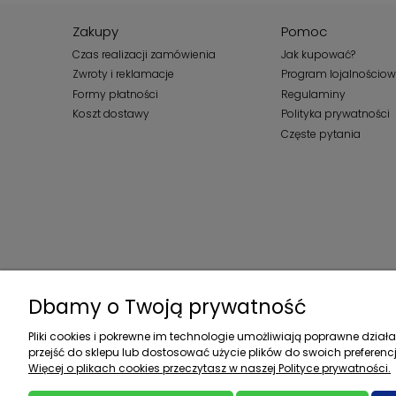
Zakupy
Pomoc
Czas realizacji zamówienia
Jak kupować?
Zwroty i reklamacje
Program lojalnościo
Formy płatności
Regulaminy
Koszt dostawy
Polityka prywatności
Częste pytania
Dbamy o Twoją prywatność
Pliki cookies i pokrewne im technologie umożliwiają poprawne dzia
przejść do sklepu lub dostosować użycie plików do swoich preferencj
Więcej o plikach cookies przeczytasz w naszej Polityce prywatności.