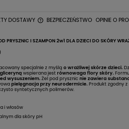
ZTY DOSTAWY
BEZPIECZEŃSTWO
OPINIE O PR
CENA NIE ZAWIERA EWENTUALNYCH
OD PRYSZNIC I SZAMPON 2w1 DLA DZIECI DO SKÓRY WRA
KOSZTÓW PŁATNOŚCI
)
pracowany specjalnie z myślą
o wrażliwej skórze dzieci.
Dz
 gliceryną
wspierana jest
równowaga flory skóry.
Formuł
zed wysuszeniem.
Żel pod prysznic
nie zawiera substan
awowa
pielęgnacja przy neurodermicie.
Produkt zgodny z 
 czysto syntetycznych polimerów.
ła i włosów
alnym dla skóry pH