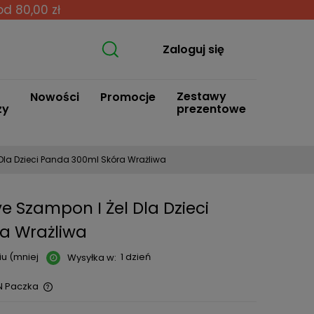
od 80,00 zł
Zaloguj się
Zestawy
Nowości
Promocje
zy
prezentowe
 Dla Dzieci Panda 300ml Skóra Wrażliwa
e Szampon I Żel Dla Dzieci
a Wrażliwa
u (mniej
1 dzień
Wysyłka w:
N Paczka