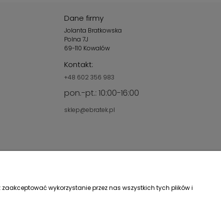
Dane firmy
Jolanta Bratkowska
Polna 7J
69-110 Kowalów
Kontakt:
+48 602 356 983
pon.-pt.: 10:00-16:00
sklep@ebratek.pl
 zaakceptować wykorzystanie przez nas wszystkich tych plików i