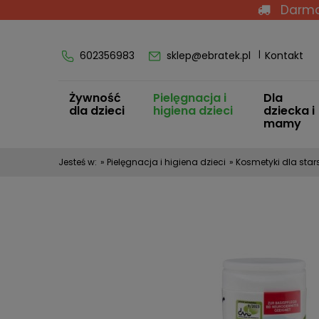
Darmo
602356983
sklep@ebratek.pl
Kontakt
Żywność
Pielęgnacja i
Dla
dla dzieci
higiena dzieci
dziecka i
mamy
Jesteś w:
»
Pielęgnacja i higiena dzieci
»
Kosmetyki dla star