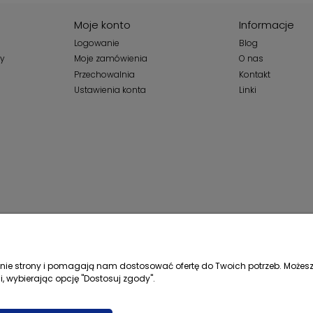
Moje konto
Informacje
Logowanie
Blog
wy
Moje zamówienia
O nas
Przechowalnia
Kontakt
Ustawienia konta
Linki
łanie strony i pomagają nam dostosować ofertę do Twoich potrzeb. Możesz
i, wybierając opcję "Dostosuj zgody".