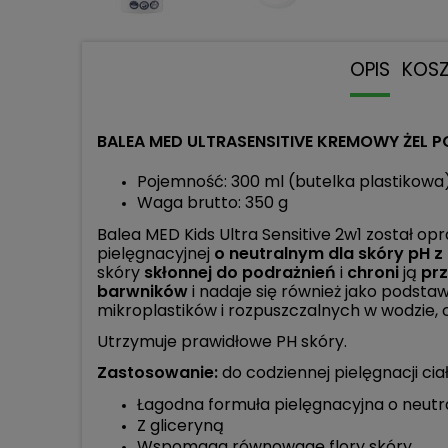
OPIS
KOS
BALEA MED ULTRASENSITIVE KREMOWY ŻEL P
Pojemność: 300 ml (butelka plastikowa
Waga brutto: 350 g
Balea MED Kids Ultra Sensitive 2w1 został o
pielęgnacyjnej
o neutralnym dla skóry pH z
skóry
skłonnej do podrażnień
i
chroni
ją
pr
barwników
i nadaje się również jako podst
mikroplastików i rozpuszczalnych w wodzie,
Utrzymuje prawidłowe PH skóry.
Zastosowanie:
do codziennej pielęgnacji cia
Łagodna formuła pielęgnacyjna o neutr
Z gliceryną
Wspomaga równowagę flory skóry