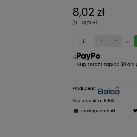
Cena nie zawiera ewentualn
8,02 zł
kosztów płatności
(1
l
=
26,73 zł
)
+
-
szt.
Kup teraz i zapłać 30 dni 
Producent:
Kod produktu:
5663
zapytaj o produkt