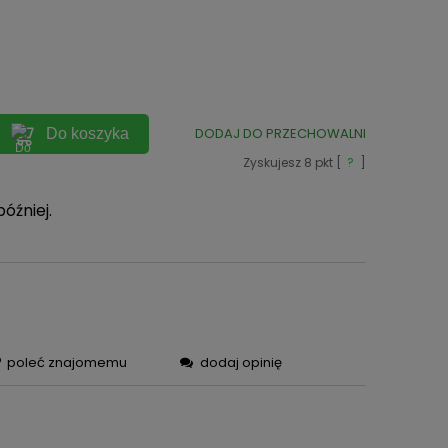
ych
DODAJ DO PRZECHOWALNI
Do koszyka
Zyskujesz
8
pkt [
?
]
później.
poleć znajomemu
dodaj opinię