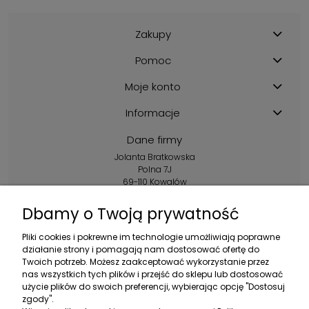
Zakupy
Pomoc
Moje konto
Informacje
Dane firmy
Jolanta Bratkowska
Polna 7J
69-110 Kowalów
Kontakt:
Dbamy o Twoją prywatność
+48 602 356 983
Pliki cookies i pokrewne im technologie umożliwiają poprawne
pon.-pt.: 10:00-16:00
działanie strony i pomagają nam dostosować ofertę do
Twoich potrzeb. Możesz zaakceptować wykorzystanie przez
sklep@ebratek.pl
nas wszystkich tych plików i przejść do sklepu lub dostosować
użycie plików do swoich preferencji, wybierając opcję "Dostosuj
zgody".