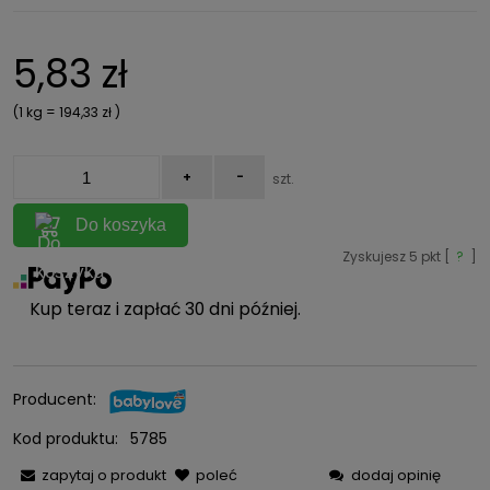
Cena nie zawiera ewentualnych kosztów płatności
5,83 zł
(1
kg
=
194,33 zł
)
+
-
szt.
Do koszyka
Zyskujesz
5
pkt [
?
]
Kup teraz i zapłać 30 dni później.
Producent:
Kod produktu:
5785
zapytaj o produkt
poleć
dodaj opinię