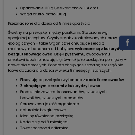
Opakowanie: 30 g (wielkość około 3-4 cm)
Waga brutto: około 100 g
Przeznaczone dla dzieci od 8 miesiąca życia
Świetny na przekąskę między posiłkami. Stworzone wg
specjalnej receptury. Czysty smak z kontrolowanych upraw
ekologicznych – takie Organiczne chrupiące serca z
malinowym bananem od babylove
wykonane są z kukurydzy i
bezglutenowego owsa.
Dzięki pysznemu, owocowemu
smakowi idealnie nadają się również jako przekąska pomiędzy –
nawet dla dorosłych. Ponadto chrupiące serca są szczególnie
łatwe do żucia dla dzieci w wieku 8 miesięcy i starszych.
Ekscytująca przekąska wykonana z
dodatkiem owoców
Z chrupiącymi sercami z kukurydzy i owsa
Produkt nie zawiera: konserwantów, sztucznych
barwników, sztucznych aromatów.
Sprawdzona jakość organiczna
naturalnie bezglutenowe
Idealny również na przekąskę
Nadaje się od 8 miesiąca
Towar pochodzi z Niemiec