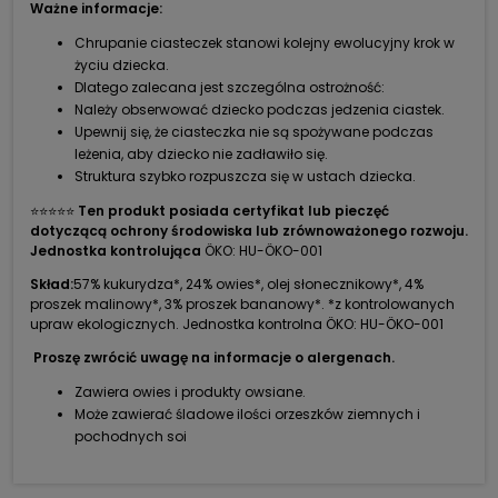
Ważne informacje:
Chrupanie ciasteczek stanowi kolejny ewolucyjny krok w
życiu dziecka.
Dlatego zalecana jest szczególna ostrożność:
Należy obserwować dziecko podczas jedzenia ciastek.
Upewnij się, że ciasteczka nie są spożywane podczas
leżenia, aby dziecko nie zadławiło się.
Struktura szybko rozpuszcza się w ustach dziecka.
⭐⭐⭐⭐⭐
Ten produkt posiada certyfikat lub pieczęć
dotyczącą ochrony środowiska lub zrównoważonego rozwoju.
Jednostka kontrolująca
ÖKO: HU-ÖKO-001
Skład:
57% kukurydza*, 24% owies*, olej słonecznikowy*, 4%
proszek malinowy*, 3% proszek bananowy*. *z kontrolowanych
upraw ekologicznych. Jednostka kontrolna ÖKO: HU-ÖKO-001
Proszę zwrócić uwagę na informacje o alergenach.
Zawiera owies i produkty owsiane.
Może zawierać śladowe ilości orzeszków ziemnych i
pochodnych soi