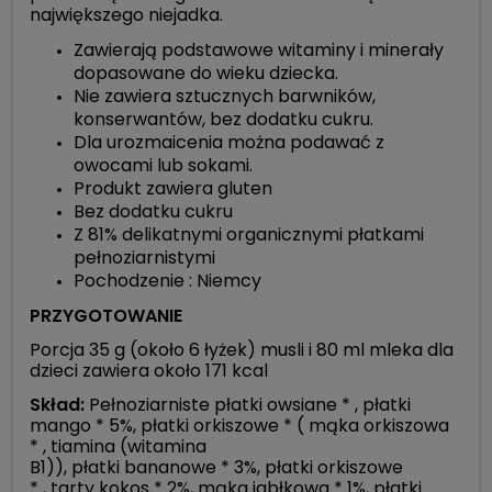
największego niejadka.
Zawierają podstawowe witaminy i minerały
dopasowane do wieku dziecka.
Nie zawiera sztucznych barwników,
konserwantów, bez dodatku cukru.
Dla urozmaicenia można podawać z
owocami lub sokami.
Produkt zawiera gluten
Bez dodatku cukru
Z 81% delikatnymi organicznymi płatkami
pełnoziarnistymi
Pochodzenie : Niemcy
PRZYGOTOWANIE
Porcja 35 g (około 6 łyżek) musli i 80 ml mleka dla
dzieci zawiera około 171 kcal
Skład:
Pełnoziarniste płatki owsiane * , płatki
mango * 5%, płatki orkiszowe * ( mąka orkiszowa
* , tiamina (witamina
B1)), płatki bananowe * 3%, płatki orkiszowe
* , tarty kokos * 2%, mąka jabłkowa * 1%, płatki