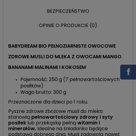
CENA NIE ZAWIERA 
KOSZTÓW PŁATNOŚC
BEZPIECZEŃSTWO
OPINIE O PRODUKCIE (0)
BABYDREAM BIO PEŁNOZIARNISTE OWOCOWE
ZDROWE MUSLI DO MLEKA Z OWOCAMI MANGO
BANANAMI MALINAMI I KOKOSEM
Pojemność: 250 g (7 pełnowartościowych
posiłków)
Waga brutto: 300 g
Przeznaczone dla dzieci po 1 roku.
Pyszne zdrowe zbożowe musli do mleka
stanowią
pełnowartościowy zdrowy i syty
posiłek
lub przekąskę pełną
witamin i
minerałów.
Idealne na śniadanko będące
podstawą dobrego dnia. Musli zadowolą nawet