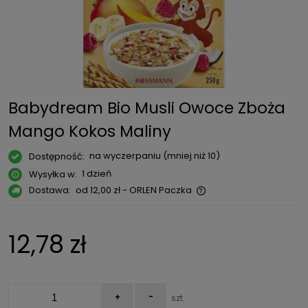
Babydream Bio Musli Owoce Zboża
Mango Kokos Maliny
na wyczerpaniu (mniej niż 10)
Dostępność:
1 dzień
Wysyłka w:
Dostawa:
od 12,00 zł
- ORLEN Paczka
Cena nie zawiera ewentualnych kosztów płatności
12,78 zł
+
-
szt.