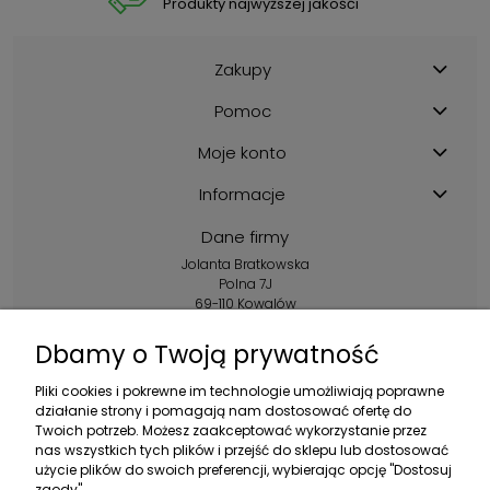
Produkty najwyższej jakośći
Zakupy
Pomoc
Moje konto
Informacje
Dane firmy
Jolanta Bratkowska
Polna 7J
69-110 Kowalów
Kontakt:
Dbamy o Twoją prywatność
+48 602 356 983
Pliki cookies i pokrewne im technologie umożliwiają poprawne
pon.-pt.: 10:00-16:00
działanie strony i pomagają nam dostosować ofertę do
Twoich potrzeb. Możesz zaakceptować wykorzystanie przez
sklep@ebratek.pl
nas wszystkich tych plików i przejść do sklepu lub dostosować
użycie plików do swoich preferencji, wybierając opcję "Dostosuj
zgody".