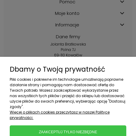
Pomoc
Moje konto
Informacje
Dane firmy
Jolanta Bratkowska
Polna 7J
69-110 Kowalów
Kontakt:
Dbamy o Twoją prywatność
+48 602 356 983
Pliki cookies i pokrewne im technologie umożliwiają poprawne
pon.-pt.: 10:00-16:00
działanie strony i pomagają nam dostosować ofertę do
Twoich potrzeb. Możesz zaakceptować wykorzystanie przez
sklep@ebratek.pl
nas wszystkich tych plików i przejść do sklepu lub dostosować
użycie plików do swoich preferencji, wybierając opcję "Dostosuj
zgody".
Więcej o plikach cookies przeczytasz w naszej Polityce
prywatności.
ZAAKCEPTUJ TYLKO NIEZBĘDNE