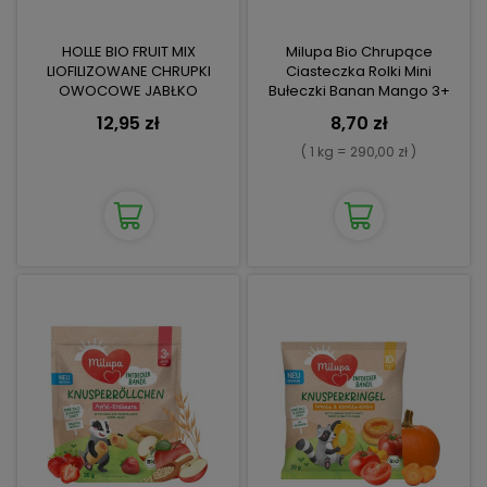
HOLLE BIO FRUIT MIX
Milupa Bio Chrupące
LIOFILIZOWANE CHRUPKI
Ciasteczka Rolki Mini
OWOCOWE JABŁKO
Bułeczki Banan Mango 3+
TRAUSKAWKA MALINA
Nowość
12,95 zł
8,70 zł
( 1 kg = 290,00 zł )