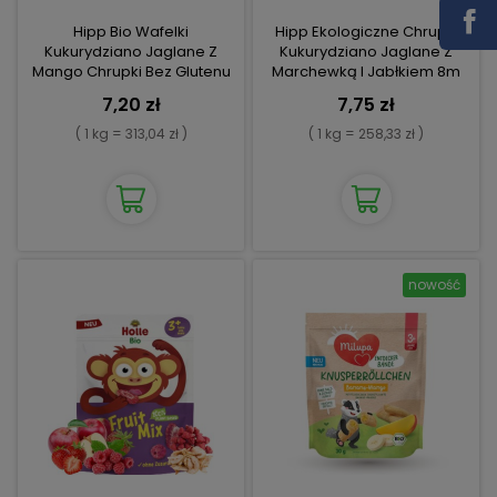
Hipp Bio Wafelki
Hipp Ekologiczne Chrupki
Kukurydziano Jaglane Z
Kukurydziano Jaglane Z
Mango Chrupki Bez Glutenu
Marchewką I Jabłkiem 8m
8m
7,20 zł
7,75 zł
( 1 kg = 313,04 zł )
( 1 kg = 258,33 zł )
nowość