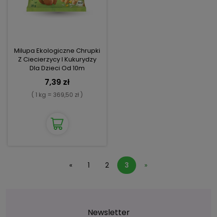
Milupa Ekologiczne Chrupki
Z Ciecierzycy I Kukurydzy
Dla Dzieci Od 10m
7,39 zł
( 1 kg = 369,50 zł )
«
1
2
3
»
Newsletter