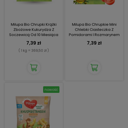
Milupa Bio Chrupki Krążki
Milupa Bio Chrupkie Mini
Zbożowe Kukurydza Z
Chlebki Ciasteczka Z
Soczewicą Od 10 Miesiąca
Pomidorami I Rozmarynem
7,39 zł
7,39 zł
( 1 kg = 369,50 zł )
nowość