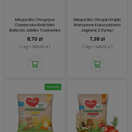
Milupa Bio Chrupące
Milupa Bio Chrupki Krążki
Ciasteczka Rolki Mini
Warzywne Kukurydziano
Bułeczki Jabłko Truskawka
Jaglane Z Dynią I
3+ Nowość
Pomidorami
8,70 zł
7,39 zł
( 1 kg = 290,00 zł )
( 1 kg = 246,33 zł )
nowość