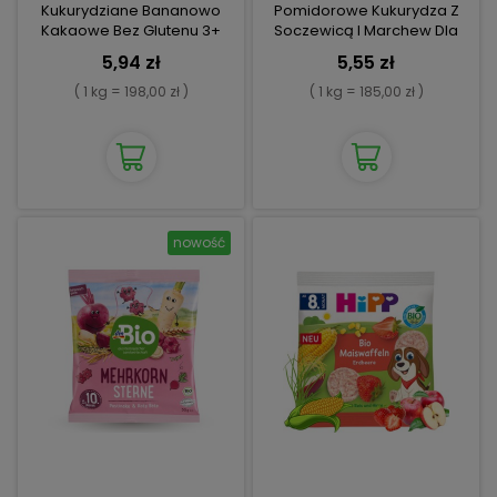
Kukurydziane Bananowo
Pomidorowe Kukurydza Z
Kakaowe Bez Glutenu 3+
Soczewicą I Marchew Dla
Dzieci
5,94 zł
5,55 zł
( 1 kg = 198,00 zł )
( 1 kg = 185,00 zł )
nowość