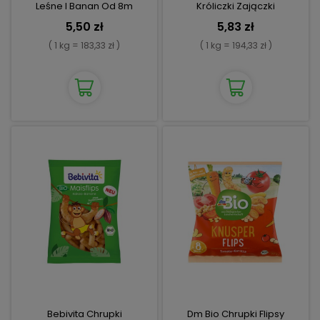
Leśne I Banan Od 8m
Króliczki Zajączki
Chrupki
Marchewka Jabłko
5,50 zł
5,83 zł
( 1 kg = 183,33 zł )
( 1 kg = 194,33 zł )
Bebivita Chrupki
Dm Bio Chrupki Flipsy