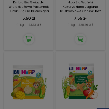
Dmbio Bio Gwiazdki
Hipp Bio Wafelki
Wielozbożowe Pasternak
Kukurydziano Jaglane
Burak 30g Od 10 Miesiąca
Truskawkowe Chrupki Bez
Glutenu 8m
5,50 zł
7,55 zł
( 1 kg = 183,33 zł )
( 1 kg = 328,26 zł )