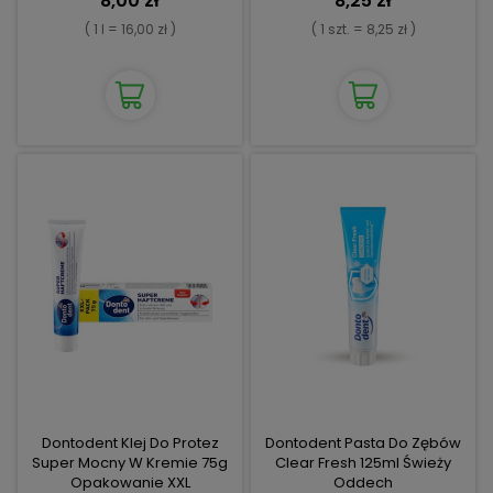
8,00 zł
8,25 zł
( 1 l = 16,00 zł )
( 1 szt. = 8,25 zł )
Dontodent Klej Do Protez
Dontodent Pasta Do Zębów
Super Mocny W Kremie 75g
Clear Fresh 125ml Świeży
Opakowanie XXL
Oddech