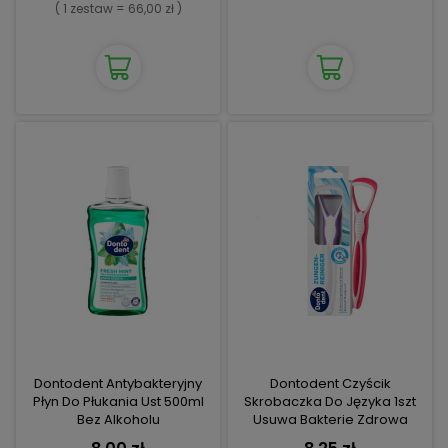
( 1 zestaw = 66,00 zł )
Dontodent Antybakteryjny
Dontodent Czyścik
Płyn Do Płukania Ust 500ml
Skrobaczka Do Języka 1szt
Bez Alkoholu
Usuwa Bakterie Zdrowa
Jama Ustna