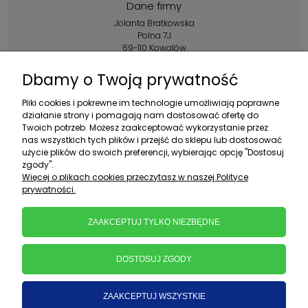
Dane firmy
Jolanta Bratkowska
Polna 7J
69-110 Kowalów
Kontakt:
Dbamy o Twoją prywatność
+48 602 356 983
Pliki cookies i pokrewne im technologie umożliwiają poprawne
pon.-pt.: 10:00-16:00
działanie strony i pomagają nam dostosować ofertę do
Twoich potrzeb. Możesz zaakceptować wykorzystanie przez
sklep@ebratek.pl
nas wszystkich tych plików i przejść do sklepu lub dostosować
użycie plików do swoich preferencji, wybierając opcję "Dostosuj
zgody".
Więcej o plikach cookies przeczytasz w naszej Polityce
prywatności.
ZAAKCEPTUJ TYLKO NIEZBĘDNE
DOSTOSUJ ZGODY
ZAAKCEPTUJ WSZYSTKIE