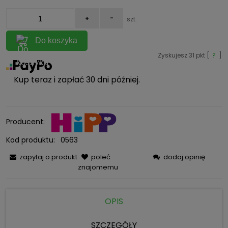
+
-
szt.
Do koszyka
Zyskujesz
31
pkt [
?
]
Kup teraz i zapłać 30 dni później.
Producent:
Kod produktu:
0563
zapytaj o produkt
poleć
dodaj opinię
znajomemu
OPIS
SZCZEGÓŁY