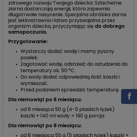
zdrowego rozwoju Twojego dziecka. Szlachetne
ziarna dostarczają energii, która zapewnia
długotrwałe nasycenie. Specjalna obróbka ziarna
jest lekkostrawna i łatwo przyswajalna przez
organizm dziecka, przyczyniając się
do dobrego
samopoczucia.
Przygotowanie:
Wystarczy dodać wodę i mamy pyszny
posiłek.
Zagotować wodę, odstawić do ostudzenia do
temperatury ok. 50 °C.
Do wody dodać odpowiednią ilość kaszki i
wymieszać.
Przed podaniem sprawdzić temperaturę.
Dla niemowląt po 6 miesiącu:
od 6 miesiąca 50 g (4-5 płaskich łyżek)
kaszki + 140 ml wody = 190 g porcja
Dla niemowląt po 8 miesiącu:
od 8 miesiąca 55 g (5 płaskich łyżek) kaszki +