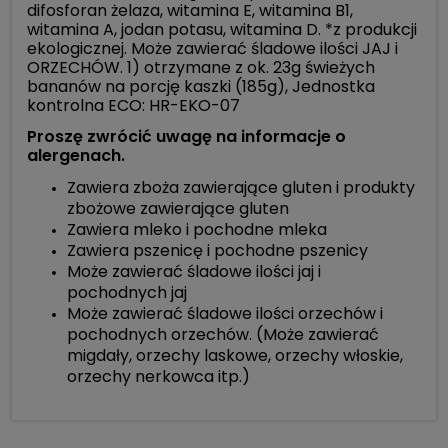
difosforan żelaza, witamina E, witamina B1,
witamina A, jodan potasu, witamina D. *z produkcji
ekologicznej. Może zawierać śladowe ilości JAJ i
ORZECHÓW. 1) otrzymane z ok. 23g świeżych
bananów na porcję kaszki (185g), Jednostka
kontrolna ECO: HR-EKO-07
Proszę zwrócić uwagę na informacje o
alergenach.
Zawiera zboża zawierające gluten i produkty
zbożowe zawierające gluten
Zawiera mleko i pochodne mleka
Zawiera pszenicę i pochodne pszenicy
Może zawierać śladowe ilości jaj i
pochodnych jaj
Może zawierać śladowe ilości orzechów i
pochodnych orzechów. (Może zawierać
migdały, orzechy laskowe, orzechy włoskie,
orzechy nerkowca itp.)