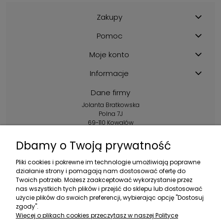
Zakupy
Pomoc
Moje konto
Informacje
Dane firmy
Jolanta Bratkowska
Polna 7J
69-110 Kowalów
Kontakt:
Dbamy o Twoją prywatność
+48 602 356 983
Pliki cookies i pokrewne im technologie umożliwiają poprawne
pon.-pt.: 10:00-16:00
działanie strony i pomagają nam dostosować ofertę do
Twoich potrzeb. Możesz zaakceptować wykorzystanie przez
sklep@ebratek.pl
nas wszystkich tych plików i przejść do sklepu lub dostosować
użycie plików do swoich preferencji, wybierając opcję "Dostosuj
zgody".
Więcej o plikach cookies przeczytasz w naszej Polityce