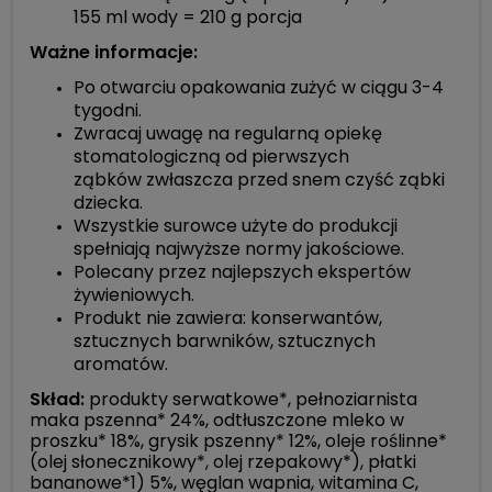
155 ml wody = 210 g porcja
Ważne informacje:
Po otwarciu opakowania zużyć w ciągu 3-4
tygodni.
Zwracaj uwagę na regularną opiekę
stomatologiczną od pierwszych
ząbków zwłaszcza przed snem czyść ząbki
dziecka.
Wszystkie surowce użyte do produkcji
spełniają najwyższe normy jakościowe.
Polecany przez najlepszych ekspertów
żywieniowych.
Produkt nie zawiera: konserwantów,
sztucznych barwników, sztucznych
aromatów.
S
kład:
produkty serwatkowe*, pełnoziarnista
maka pszenna* 24%, odtłuszczone mleko w
proszku* 18%, grysik pszenny* 12%, oleje roślinne*
(olej słonecznikowy*, olej rzepakowy*), płatki
bananowe*1) 5%, węglan wapnia, witamina C,