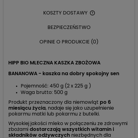
KOSZTY DOSTAWY
CENA NIE ZAWIERA 
KOSZTÓW PŁATNOŚC
BEZPIECZEŃSTWO
OPINIE O PRODUKCIE (0)
HIPP BIO MLECZNA KASZKA ZBOŻOWA
BANANOWA -
kaszka na dobry spokojny sen
Pojemność: 450 g (2 x 225 g )
Waga brutto: 500 g
Produkt przeznaczony dla niemowląt
po 6
miesiącu życia
, nadaje się jako uzupełnienie
pokarmu matki lub pokarmu z butelki.
Wysokiej jakości mleko w połączeniu ze zdrowymi
zbożami
dostarczają wszystkich witamin i
składników odżywczych
niezbędnych dla