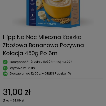
Hipp Na Noc Mleczna Kaszka
Zbożowa Bananowa Pożywna
Kolacja 450g Po 6m
średnia ilość (mniej niż 20)
Dostępność:
2 dni
Wysyłka w:
Dostawa:
od 12,00 zł
- ORLEN Paczka
Cena nie zawiera ewentualnych kosztów płatności
31,00 zł
(1
kg
=
68,89 zł
)