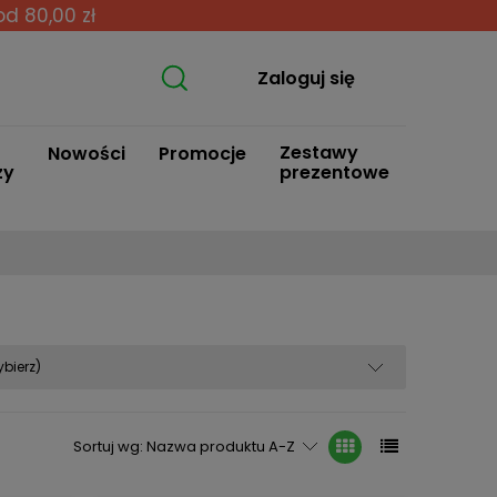
od 80,00 zł
Zaloguj się
Zestawy
Nowości
Promocje
zy
prezentowe
bierz)
Sortuj wg:
Nazwa produktu A-Z