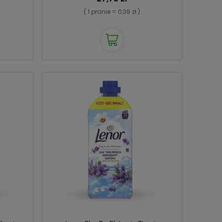
( 1 pranie = 0,39 zł )