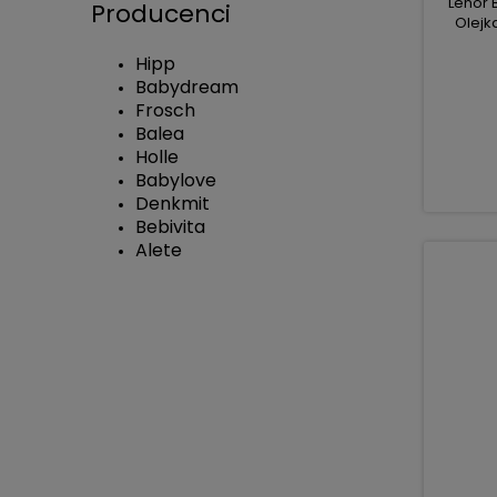
Lenor 
Producenci
Olejk
Hipp
Babydream
Frosch
Balea
Holle
Babylove
Denkmit
Bebivita
Alete