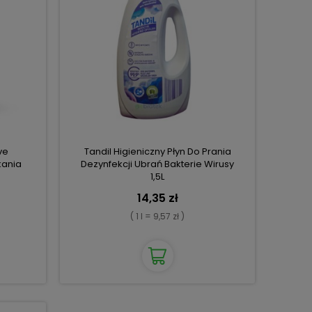
ve
Tandil Higieniczny Płyn Do Prania
kania
Dezynfekcji Ubrań Bakterie Wirusy
1,5L
14,35 zł
( 1 l = 9,57 zł )