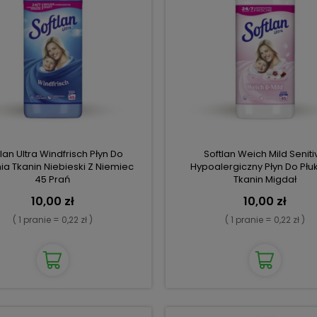
lan Ultra Windfrisch Płyn Do
Softlan Weich Mild Seniti
ia Tkanin Niebieski Z Niemiec
Hypoalergiczny Płyn Do Płu
45 Prań
Tkanin Migdał
10,00 zł
10,00 zł
( 1 pranie = 0,22 zł )
( 1 pranie = 0,22 zł )