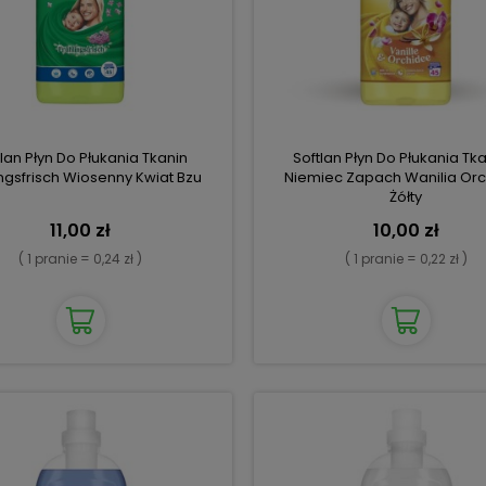
tlan Płyn Do Płukania Tkanin
Softlan Płyn Do Płukania Tka
ingsfrisch Wiosenny Kwiat Bzu
Niemiec Zapach Wanilia Or
Żółty
11,00 zł
10,00 zł
( 1 pranie = 0,24 zł )
( 1 pranie = 0,22 zł )