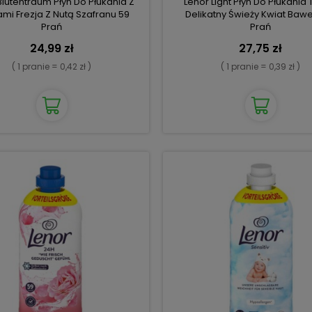
Blutentraum Płyn Do Płukania Z
Lenor Light Płyn Do Płukania 
ami Frezja Z Nutą Szafranu 59
Delikatny Świeży Kwiat Bawe
Prań
Prań
24,99 zł
27,75 zł
( 1 pranie = 0,42 zł )
( 1 pranie = 0,39 zł )