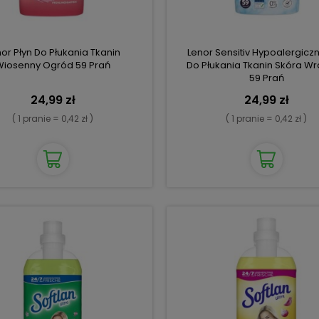
or Płyn Do Płukania Tkanin
Lenor Sensitiv Hypoalergiczn
Wiosenny Ogród 59 Prań
Do Płukania Tkanin Skóra Wr
59 Prań
24,99 zł
24,99 zł
( 1 pranie = 0,42 zł )
( 1 pranie = 0,42 zł )