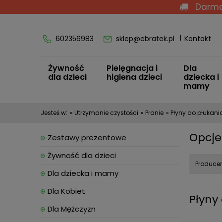
Darmo
602356983
sklep@ebratek.pl
Kontakt
Żywność
Pielęgnacja i
Dla
dla dzieci
higiena dzieci
dziecka i
mamy
Jesteś w:
»
Utrzymanie czystości
»
Pranie
»
Płyny do płukani
Opcje
Zestawy prezentowe
Żywność dla dzieci
Producen
Dla dziecka i mamy
Dla Kobiet
Płyny
Dla Mężczyzn