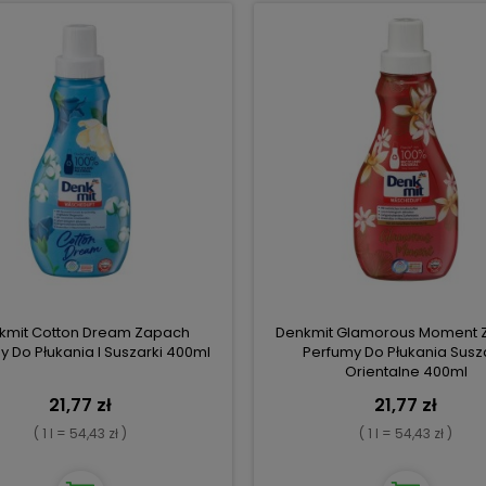
kmit Cotton Dream Zapach
Denkmit Glamorous Moment 
y Do Płukania I Suszarki 400ml
Perfumy Do Płukania Susz
Orientalne 400ml
21,77 zł
21,77 zł
( 1 l = 54,43 zł )
( 1 l = 54,43 zł )