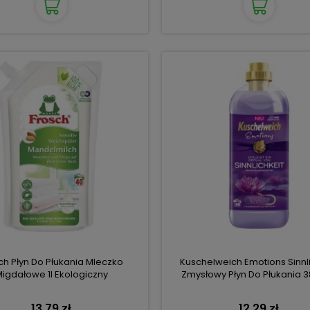
ch Płyn Do Płukania Mleczko
Kuschelweich Emotions Sinnli
igdałowe 1l Ekologiczny
Zmysłowy Płyn Do Płukania 3
13,79 zł
12,29 zł