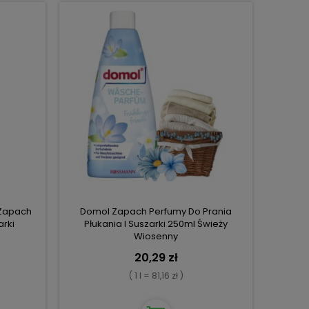
Zapach
Domol Zapach Perfumy Do Prania
arki
Płukania I Suszarki 250ml Świeży
Wiosenny
20,29 zł
( 1 l = 81,16 zł )