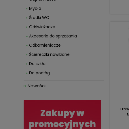
Mydła
Środki WC
Odświeżacze
Akcesoria do sprzątania
Odkamieniacze
Ściereczki nawilżane
Do szkła
Do podłóg
Nowości
Fros
M