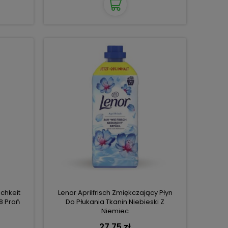
chkeit
Lenor Aprilfrisch Zmiękczający Płyn
8 Prań
Do Płukania Tkanin Niebieski Z
Niemiec
27,75 zł