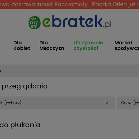
wa dostawa Inpost Paczkomaty i Paczka Orlen
już 
Dla
Dla
Utrzymanie
Market
Kobiet
Mężczyzn
czystości
spożywc
a
 przeglądania
t: (wybierz)
Cena: (wy
 do płukania