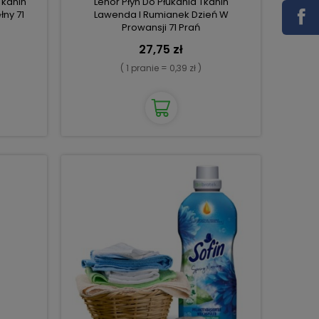
Tkanin
Lenor Płyn Do Płukania Tkanin
łny 71
Lawenda I Rumianek Dzień W
Prowansji 71 Prań
27,75 zł
( 1 pranie = 0,39 zł )