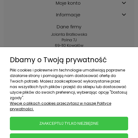
Moje konto
Informacje
Dane firmy
Jolanta Bratkowska
Polna 7J
69-110 Kowalów
Kontakt:
Dbamy o Twoją prywatność
+48 602 356 983
Pliki cookies i pokrewne im technologie umożliwiają poprawne
pon.-pt.: 10:00-16:00
działanie strony i pomagają nam dostosować ofertę do
Twoich potrzeb. Możesz zaakceptować wykorzystanie przez
sklep@ebratek.pl
nas wszystkich tych plików i przejść do sklepu lub dostosować
użycie plików do swoich preferencji, wybierając opcję "Dostosuj
zgody".
Więcej o plikach cookies przeczytasz w naszej Polityce
prywatności.
ZAAKCEPTUJ TYLKO NIEZBĘDNE