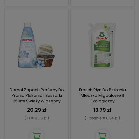
Domol Zapach Perfumy Do
Frosch Płyn Do Płukania
Prania Płukania I Suszarki
Mleczko Migdałowe 1l
250ml Świeży Wiosenny
Ekologiczny
20,29 zł
13,79 zł
( 1 l = 81,16 zł )
( 1 pranie = 0,34 zł )