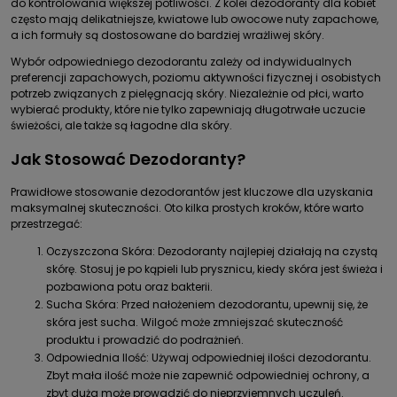
do kontrolowania większej potliwości. Z kolei dezodoranty dla kobiet
często mają delikatniejsze, kwiatowe lub owocowe nuty zapachowe,
a ich formuły są dostosowane do bardziej wrażliwej skóry.
Wybór odpowiedniego dezodorantu zależy od indywidualnych
preferencji zapachowych, poziomu aktywności fizycznej i osobistych
potrzeb związanych z pielęgnacją skóry. Niezależnie od płci, warto
wybierać produkty, które nie tylko zapewniają długotrwałe uczucie
świeżości, ale także są łagodne dla skóry.
Jak Stosować Dezodoranty?
Prawidłowe stosowanie dezodorantów jest kluczowe dla uzyskania
maksymalnej skuteczności. Oto kilka prostych kroków, które warto
przestrzegać:
Oczyszczona Skóra: Dezodoranty najlepiej działają na czystą
skórę. Stosuj je po kąpieli lub prysznicu, kiedy skóra jest świeża i
pozbawiona potu oraz bakterii.
Sucha Skóra: Przed nałożeniem dezodorantu, upewnij się, że
skóra jest sucha. Wilgoć może zmniejszać skuteczność
produktu i prowadzić do podrażnień.
Odpowiednia Ilość: Używaj odpowiedniej ilości dezodorantu.
Zbyt mała ilość może nie zapewnić odpowiedniej ochrony, a
zbyt duża może prowadzić do nieprzyjemnych uczuleń.