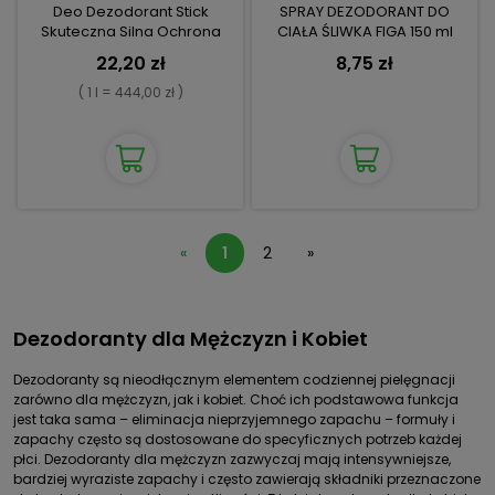
Deo Dezodorant Stick
SPRAY DEZODORANT DO
Skuteczna Silna Ochrona
CIAŁA ŚLIWKA FIGA 150 ml
96h
22,20 zł
8,75 zł
( 1 l = 444,00 zł )
«
1
2
»
Dezodoranty dla Mężczyzn i Kobiet
Dezodoranty są nieodłącznym elementem codziennej pielęgnacji
zarówno dla mężczyzn, jak i kobiet. Choć ich podstawowa funkcja
jest taka sama – eliminacja nieprzyjemnego zapachu – formuły i
zapachy często są dostosowane do specyficznych potrzeb każdej
płci. Dezodoranty dla mężczyzn zazwyczaj mają intensywniejsze,
bardziej wyraziste zapachy i często zawierają składniki przeznaczone