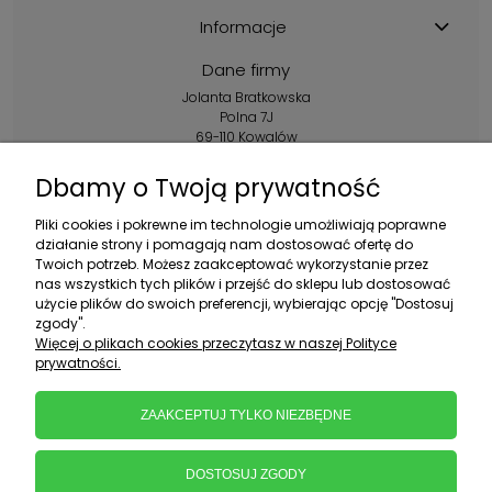
Informacje
Dane firmy
Jolanta Bratkowska
Polna 7J
69-110 Kowalów
Kontakt:
Dbamy o Twoją prywatność
+48 602 356 983
Pliki cookies i pokrewne im technologie umożliwiają poprawne
pon.-pt.: 10:00-16:00
działanie strony i pomagają nam dostosować ofertę do
Twoich potrzeb. Możesz zaakceptować wykorzystanie przez
sklep@ebratek.pl
nas wszystkich tych plików i przejść do sklepu lub dostosować
użycie plików do swoich preferencji, wybierając opcję "Dostosuj
zgody".
Więcej o plikach cookies przeczytasz w naszej Polityce
prywatności.
ZAAKCEPTUJ TYLKO NIEZBĘDNE
DOSTOSUJ ZGODY