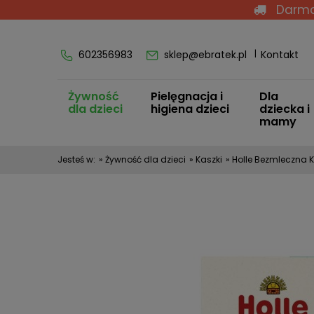
Darmo
602356983
sklep@ebratek.pl
Kontakt
Żywność
Pielęgnacja i
Dla
dla dzieci
higiena dzieci
dziecka i
mamy
Jesteś w:
»
Żywność dla dzieci
»
Kaszki
»
Holle Bezmleczna 