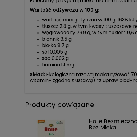
Polecamy: przygotuj mleko dla niemowląt i do
Wartość odżywcza w 100 g:
wartość energetyczna w 100 g: 1638 kJ 
tłuszcz 2,8 g, w tym kwasy tłuszczowe 
węglowodany 79.9 g, w tym cukier* 0,8 
błonnik 3,5 g
białko 8,7 g
sól 0,005 g
sód 0,002 g
tiamina 1,1 mg
Skład:
Ekologiczna razowa mąka ryżowa* 70%
witaminy zgodna z ustawą) *z upraw biody
Produkty powiązane
Holle Bezmleczna
Bez Mleka