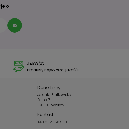
je o
JAKOŚĆ
Produkty najwyższej jakośći
Dane firmy
Jolanta Bratkowska
Polna 7J
69-110 Kowalów
Kontakt:
+48 602 356 983