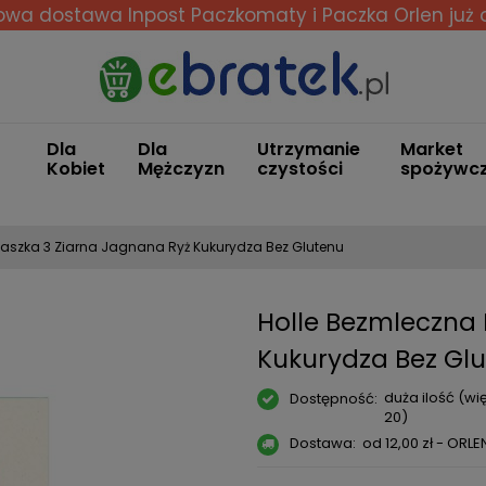
wa dostawa Inpost Paczkomaty i Paczka Orlen
już 
Dla
Dla
Utrzymanie
Market
Kobiet
Mężczyzn
czystości
spożywc
Kaszka 3 Ziarna Jagnana Ryż Kukurydza Bez Glutenu
Holle Bezmleczna 
Kukurydza Bez Gl
duża ilość (wię
Dostępność:
20)
Dostawa:
od 12,00 zł
- ORLE