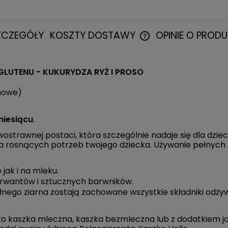
ZCZEGÓŁY
KOSZTY DOSTAWY
OPINIE O PRODU
CENA NIE ZAWIERA EWE
 GLUTENU - KUKURYDZA RYŻ I PROSO
KOSZTÓW PŁATNOŚCI
nowe)
miesiącu
.
wostrawnej postaci, która szczególnie nadaje się dla dzie
dla rosnących potrzeb twojego dziecka. Używanie pełnych
ak i na mleku.
serwantów i sztucznych barwników.
nego ziarna zostają zachowane wszystkie składniki odży
ako kaszka mleczna, kaszka bezmleczna lub z dodatkiem j