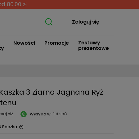
od 80,00 zł
Zaloguj się
Zestawy
Nowości
Promocje
zy
prezentowe
Kaszka 3 Ziarna Jagnana Ryż
utenu
cej niż
1 dzień
Wysyłka w:
N Paczka