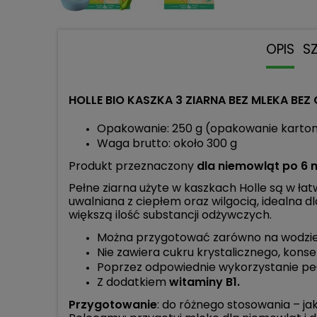
OPIS
S
HOLLE BIO KASZKA 3 ZIARNA BEZ MLEKA BEZ
Opakowanie: 250 g (opakowanie karto
Waga brutto: około 300 g
Produkt przeznaczony
dla niemowląt po 6 
Pełne ziarna użyte w kaszkach Holle są w łat
uwalniana z ciepłem oraz wilgocią, idealna 
większą ilość substancji odżywczych.
Można przygotować zarówno na wodzie j
Nie zawiera cukru krystalicznego, kon
Poprzez odpowiednie wykorzystanie peł
Z dodatkiem
witaminy B1.
Przygotowanie
: do różnego stosowania – j