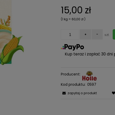
Cena nie zawiera ewentualn
15,00 zł
kosztów płatności
(1
kg
=
60,00 zł
)
+
-
szt.
Kup teraz i zapłać 30 dni 
Producent:
Kod produktu:
0597
zapytaj o produkt