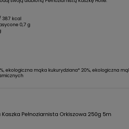
daj swoją ulubioną Pełnoziarnistą Kaszkę Holle.
/ 387 kcal
nasycone 0,7 g
g
, ekologiczna mąka kukurydziana* 20%, ekologiczna mąka
namicznych
 Kaszka Pełnoziarnista Orkiszowa 250g 5m