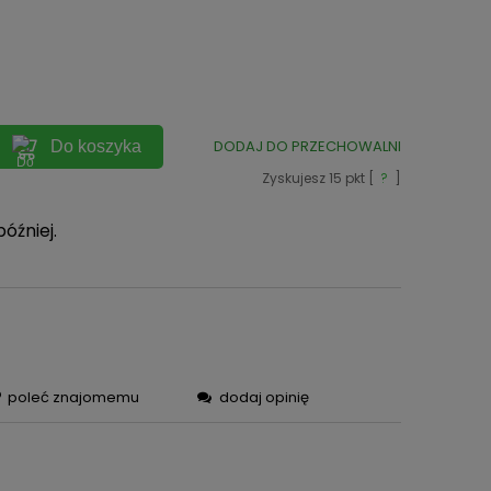
ych
DODAJ DO PRZECHOWALNI
Do koszyka
Zyskujesz
15
pkt [
?
]
później.
poleć znajomemu
dodaj opinię