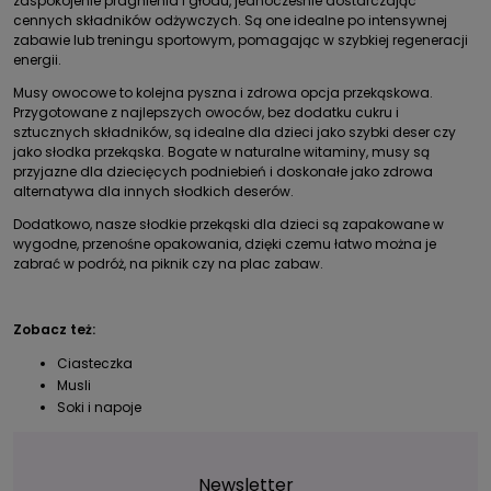
zaspokojenie pragnienia i głodu, jednocześnie dostarczając
cennych składników odżywczych. Są one idealne po intensywnej
zabawie lub treningu sportowym, pomagając w szybkiej regeneracji
energii.
Musy owocowe to kolejna pyszna i zdrowa opcja przekąskowa.
Przygotowane z najlepszych owoców, bez dodatku cukru i
sztucznych składników, są idealne dla dzieci jako szybki deser czy
jako słodka przekąska. Bogate w naturalne witaminy, musy są
przyjazne dla dziecięcych podniebień i doskonałe jako zdrowa
alternatywa dla innych słodkich deserów.
Dodatkowo, nasze słodkie przekąski dla dzieci są zapakowane w
wygodne, przenośne opakowania, dzięki czemu łatwo można je
zabrać w podróż, na piknik czy na plac zabaw.
Zobacz też:
Ciasteczka
Musli
Soki i napoje
Newsletter