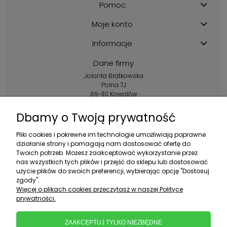
Pomoc
Moje konto
Informacje
Dane firmy
Jolanta Bratkowska
Polna 7J
69-110 Kowalów
Kontakt:
Dbamy o Twoją prywatność
+48 602 356 983
Pliki cookies i pokrewne im technologie umożliwiają poprawne
pon.-pt.: 10:00-16:00
działanie strony i pomagają nam dostosować ofertę do
Twoich potrzeb. Możesz zaakceptować wykorzystanie przez
sklep@ebratek.pl
nas wszystkich tych plików i przejść do sklepu lub dostosować
użycie plików do swoich preferencji, wybierając opcję "Dostosuj
zgody".
Więcej o plikach cookies przeczytasz w naszej Polityce
prywatności.
ZAAKCEPTUJ TYLKO NIEZBĘDNE