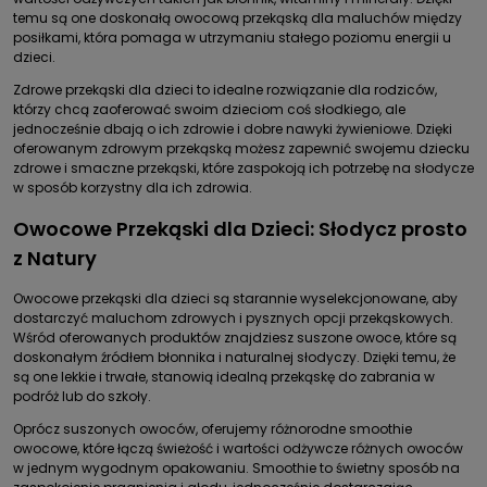
temu są one doskonałą owocową przekąską dla maluchów między
posiłkami, która pomaga w utrzymaniu stałego poziomu energii u
dzieci.
Zdrowe przekąski dla dzieci to idealne rozwiązanie dla rodziców,
którzy chcą zaoferować swoim dzieciom coś słodkiego, ale
jednocześnie dbają o ich zdrowie i dobre nawyki żywieniowe. Dzięki
oferowanym zdrowym przekąską możesz zapewnić swojemu dziecku
zdrowe i smaczne przekąski, które zaspokoją ich potrzebę na słodycze
w sposób korzystny dla ich zdrowia.
Owocowe Przekąski dla Dzieci: Słodycz prosto
z Natury
Owocowe przekąski dla dzieci są starannie wyselekcjonowane, aby
dostarczyć maluchom zdrowych i pysznych opcji przekąskowych.
Wśród oferowanych produktów znajdziesz suszone owoce, które są
doskonałym źródłem błonnika i naturalnej słodyczy. Dzięki temu, że
są one lekkie i trwałe, stanowią idealną przekąskę do zabrania w
podróż lub do szkoły.
Oprócz suszonych owoców, oferujemy różnorodne smoothie
owocowe, które łączą świeżość i wartości odżywcze różnych owoców
w jednym wygodnym opakowaniu. Smoothie to świetny sposób na