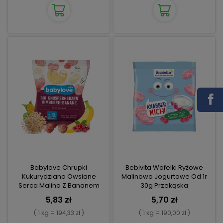
Babylove Chrupki
Bebivita Wafelki Ryżowe
Kukurydziano Owsiane
Malinowo Jogurtowe Od 1r
Serca Malina Z Bananem
30g Przekąska
8m
5,83 zł
5,70 zł
( 1 kg = 194,33 zł )
( 1 kg = 190,00 zł )