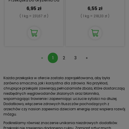
Przekąska Do Gryzienia Od
8m
6,95 zł
6,55 zł
( 1 kg = 231,67 zł )
( 1 kg = 218,33 zł )
«
1
2
3
»
Każda przekąska w ofercie została zaprojektowana, aby była
zarówno smaczna, jak i korzystna dla zdrowia. Na przykład,
chrupiące przekąski zawierają pełnoziarniste zboża, które dostarczają
niezbędnych węglowodanów złożonych oraz błonnika,
wspomagając trawienie i zapewniając uczucie sytości na dłużej.
Dodatkowo, włączenie zdrowych tłuszczów pochodzących z
orzechów czy nasion zapewnia dzieciom energię oraz wspiera rozwój
mózgu.
Podkreślamy również znaczenie unikania niezdrowych dodatków.
Przekąski nie zawierają dodanego cukru. Zamiast sztucznych