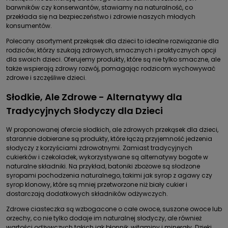
barwników czy konserwantów, stawiamy na naturalność, co
przekłada się na bezpieczeństwo i zdrowie naszych młodych
konsumentów.
Polecany asortyment przekąsek dla dzieci to idealne rozwiązanie dla
rodziców, którzy szukają zdrowych, smacznych i praktycznych opcji
dla swoich dzieci. Oferujemy produkty, które są nie tylko smaczne, ale
także wspierają zdrowy rozwój, pomagając rodzicom wychowywać
zdrowe i szczęśliwe dzieci.
Słodkie, Ale Zdrowe - Alternatywy dla
Tradycyjnych Słodyczy dla Dzieci
W proponowanej ofercie słodkich, ale zdrowych przekąsek dla dzieci,
starannie dobierane są produkty, które łączą przyjemność jedzenia
słodyczy z korzyściami zdrowotnymi. Zamiast tradycyjnych
cukierków i czekoladek, wykorzystywane są alternatywy bogate w
naturalne składniki. Na przykład, batoniki zbożowe są słodzone
syropami pochodzenia naturalnego, takimi jak syrop z agawy czy
syrop klonowy, które są mniej przetworzone niż biały cukier i
dostarczają dodatkowych składników odżywczych.
Zdrowe ciasteczka są wzbogacone o całe owoce, suszone owoce lub
orzechy, co nie tylko dodaje im naturalnej słodyczy, ale również
wartości odżywczych takich jak błonnik, witaminy i minerały. Dzięki