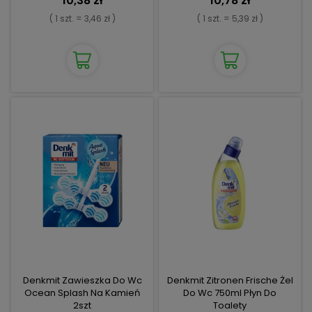
10,38 zł
10,78 zł
( 1 szt. = 3,46 zł )
( 1 szt. = 5,39 zł )
Denkmit Zawieszka Do Wc
Denkmit Zitronen Frische Żel
Ocean Splash Na Kamień
Do Wc 750ml Płyn Do
2szt
Toalety