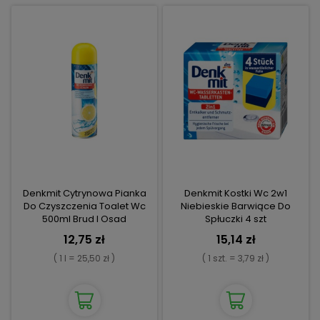
Denkmit Cytrynowa Pianka
Denkmit Kostki Wc 2w1
Do Czyszczenia Toalet Wc
Niebieskie Barwiące Do
500ml Brud I Osad
Spłuczki 4 szt
12,75 zł
15,14 zł
( 1 l = 25,50 zł )
( 1 szt. = 3,79 zł )