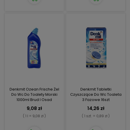
Denkmit Ozean Frische Żel
Denkmit Tabletki
Do Wc Do Toalety Morski
Czyszczące Do Wc Toaleta
1000ml Brud I Osad
3 Fazowe 16szt
9,08 zł
14,26 zł
( 1 l = 9,08 zł )
( 1 szt. = 0,89 zł )