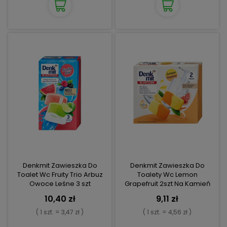
Denkmit Zawieszka Do
Denkmit Zawieszka Do
Toalet Wc Fruity Trio Arbuz
Toalety Wc Lemon
Owoce Leśne 3 szt
Grapefruit 2szt Na Kamień
10,40 zł
9,11 zł
( 1 szt. = 3,47 zł )
( 1 szt. = 4,56 zł )