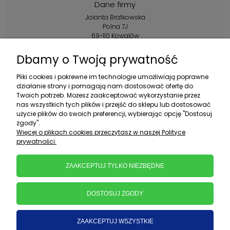
Dane firmy
Jolanta Bratkowska
Polna 7J
69-110 Kowalów
Kontakt:
Dbamy o Twoją prywatność
+48 602 356 983
Pliki cookies i pokrewne im technologie umożliwiają poprawne
pon.-pt.: 10:00-16:00
działanie strony i pomagają nam dostosować ofertę do
Twoich potrzeb. Możesz zaakceptować wykorzystanie przez
sklep@ebratek.pl
nas wszystkich tych plików i przejść do sklepu lub dostosować
użycie plików do swoich preferencji, wybierając opcję "Dostosuj
zgody".
Więcej o plikach cookies przeczytasz w naszej Polityce
prywatności.
ZAAKCEPTUJ TYLKO NIEZBĘDNE
DOSTOSUJ ZGODY
ZAAKCEPTUJ WSZYSTKIE