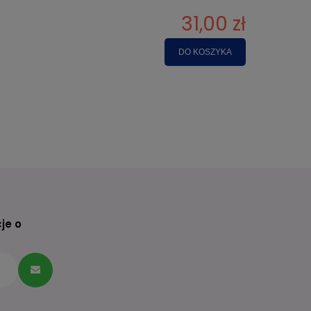
31,00 zł
DO KOSZYKA
je o