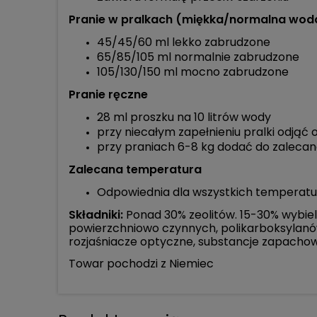
Pranie w pralkach (miękka/normalna wo
45/45/60 ml lekko zabrudzone
65/85/105 ml normalnie zabrudzone
105/130/150 ml mocno zabrudzone
Pranie ręczne
28 ml proszku na 10 litrów wody
przy niecałym zapełnieniu pralki odjąć
przy praniach 6-8 kg dodać do zalecan
Zalecana temperatura
Odpowiednia dla wszystkich temperatu
Składniki:
Ponad 30% zeolitów. 15-30% wybiel
powierzchniowo czynnych, polikarboksylanów
rozjaśniacze optyczne, substancje zapacho
Towar pochodzi z Niemiec