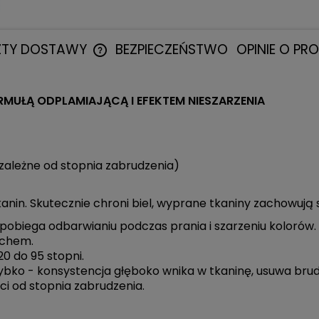
ZTY DOSTAWY
BEZPIECZEŃSTWO
OPINIE O PR
CENA NIE ZAWIERA EWENTUALNYCH
RMUŁĄ ODPLAMIAJĄCĄ I EFEKTEM NIESZARZENIA
KOSZTÓW PŁATNOŚCI
 zależne od stopnia zabrudzenia)
kanin. Skutecznie chroni biel, wyprane tkaniny zachowują 
pobiega odbarwianiu podczas prania i szarzeniu kolorów.
chem.
0 do 95 stopni.
ybko - konsystencja głęboko wnika w tkaninę, usuwa brud 
i od stopnia zabrudzenia.