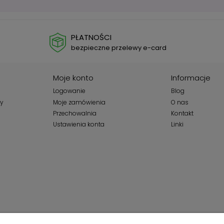
PŁATNOŚCI
bezpieczne przelewy e-card
Moje konto
Informacje
Logowanie
Blog
wy
Moje zamówienia
O nas
Przechowalnia
Kontakt
Ustawienia konta
Linki