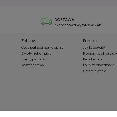
DOSTAWA
ekspresowa wysyłka w 24h
Zakupy
Pomoc
Czas realizacji zamówienia
Jak kupować?
Zwroty i reklamacje
Program lojalnościo
Formy płatności
Regulaminy
Koszt dostawy
Polityka prywatności
Częste pytania