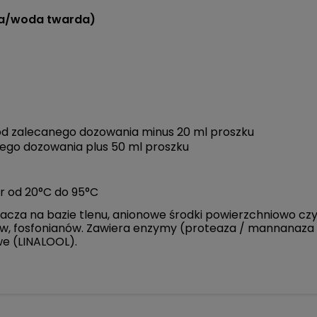
da/woda twarda)
 od zalecanego dozowania minus 20 ml proszku
ego dozowania plus 50 ml proszku
r od 20°C do 95°C
acza na bazie tlenu, anionowe środki powierzchniowo czy
, fosfonianów. Zawiera enzymy (proteaza / mannanaza / 
we (LINALOOL).