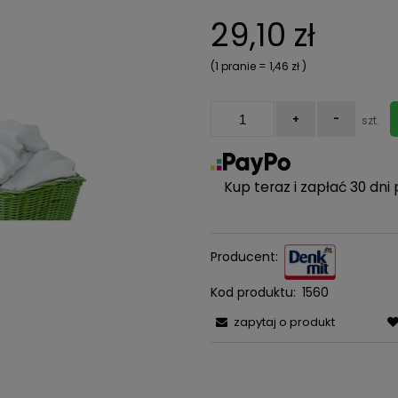
Cena nie zawiera ewentualn
29,10 zł
kosztów płatności
(1
pranie
=
1,46 zł
)
+
-
szt.
Kup teraz i zapłać 30 dni 
Producent:
Kod produktu:
1560
zapytaj o produkt