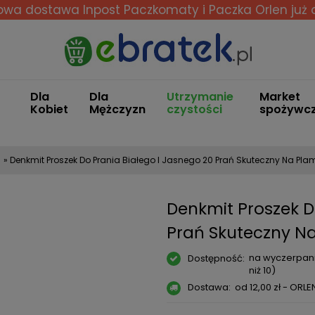
wa dostawa Inpost Paczkomaty i Paczka Orlen
już 
Dla
Dla
Utrzymanie
Market
Kobiet
Mężczyzn
czystości
spożywc
»
Denkmit Proszek Do Prania Białego I Jasnego 20 Prań Skuteczny Na Pla
Denkmit Proszek D
Prań Skuteczny N
na wyczerpani
Dostępność:
niż 10)
Dostawa:
od 12,00 zł
- ORLE