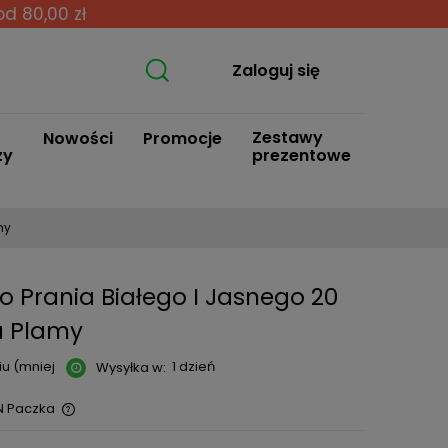
od 80,00 zł
Zaloguj się
Zestawy
Nowości
Promocje
zy
prezentowe
my
o Prania Białego I Jasnego 20
a Plamy
u (mniej
1 dzień
Wysyłka w:
N Paczka