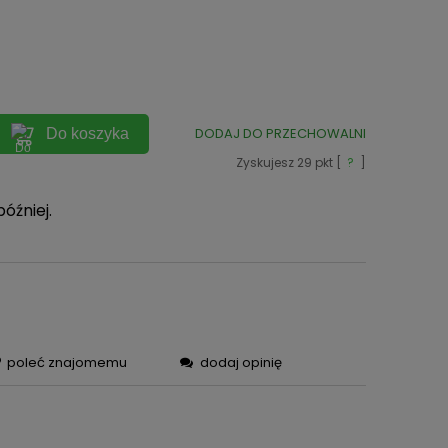
ych
DODAJ DO PRZECHOWALNI
Do koszyka
Zyskujesz
29
pkt [
?
]
później.
poleć znajomemu
dodaj opinię