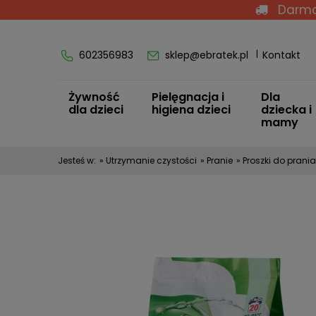
Darmo
602356983
sklep@ebratek.pl
Kontakt
Żywność
Pielęgnacja i
Dla
dla dzieci
higiena dzieci
dziecka i
mamy
Jesteś w:
»
Utrzymanie czystości
»
Pranie
»
Proszki do prania