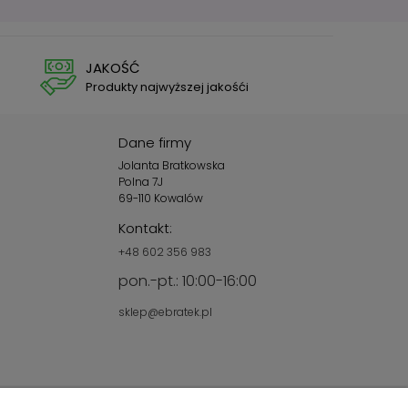
JAKOŚĆ
Produkty najwyższej jakośći
Dane firmy
Jolanta Bratkowska
Polna 7J
69-110 Kowalów
Kontakt:
+48 602 356 983
pon.-pt.: 10:00-16:00
sklep@ebratek.pl