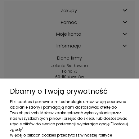
Zakupy
Pomoc
Moje konto
Informacje
Dane firmy
Jolanta Bratkowska
Polna 7J
69-110 Kowalów
Kontakt:
Dbamy o Twoją prywatność
+48 602 356 983
Pliki cookies i pokrewne im technologie umożliwiają poprawne
pon.-pt.: 10:00-16:00
działanie strony i pomagają nam dostosować ofertę do
Twoich potrzeb. Możesz zaakceptować wykorzystanie przez
sklep@ebratek.pl
nas wszystkich tych plików i przejść do sklepu lub dostosować
użycie plików do swoich preferencji, wybierając opcję "Dostosuj
zgody".
Więcej o plikach cookies przeczytasz w naszej Polityce