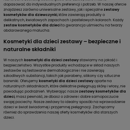
dopasować do indywidualnych preferencji i potrzeb. W naszej ofercie
znajdziesz zarówno uniwersalne zestawy, jak i specjalne
zestawy
kosmetyków dla dziewczynki
, które zawierają produkty o
delikatnych, kwiatowych zapachach i pastelowych kolorach. Każdy
zestaw kosmetyków dla dzieci
to gwarancja uśmiechu na twarzy
obdarowanego malucha.
Kosmetyki dla dzieci zestawy – bezpieczne i
naturalne składniki
W naszych
kosmetyki dla dzieci zestawy
stawiamy na jakość i
bezpieczeństwo. Wszystkie produkty wchodzące w skład naszych
zestawów są testowane dermatologicznie i nie zawierają
szkodliwych substancji, takich jak parabeny, silikony czy sztuczne
barwniki. Oferujemy
kosmetyki dla dzieci zestawy
oparte na
naturalnych składnikach, które delikatnie pielęgnują skórę i włosy, nie
powodując podrażnień. Wybierając nasze
zestawy kosmetyków dla
dzieci
, masz pewność, że dbasz o zdrowie i dobre samopoczucie
swojej pociechy. Nasze zestawy to idealny sposób na wprowadzenie
dzieci w świat świadomej i przyjemnej pielęgnacji. Zachęcamy
również do sprawdzenia naszej oferty
kosmetyków dla starszych
dzieci.