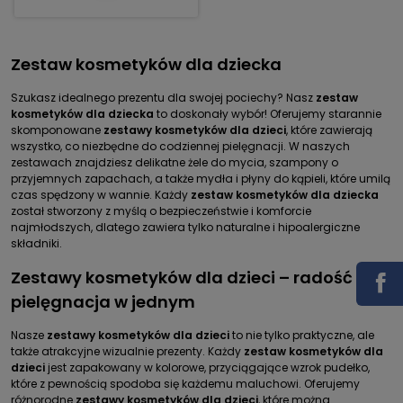
Zestaw kosmetyków dla dziecka
Szukasz idealnego prezentu dla swojej pociechy? Nasz
zestaw
kosmetyków dla dziecka
to doskonały wybór! Oferujemy starannie
skomponowane
zestawy kosmetyków dla dzieci
, które zawierają
wszystko, co niezbędne do codziennej pielęgnacji. W naszych
zestawach znajdziesz delikatne żele do mycia, szampony o
przyjemnych zapachach, a także mydła i płyny do kąpieli, które umilą
czas spędzony w wannie. Każdy
zestaw kosmetyków dla dziecka
został stworzony z myślą o bezpieczeństwie i komforcie
najmłodszych, dlatego zawiera tylko naturalne i hipoalergiczne
składniki.
Zestawy kosmetyków dla dzieci – radość i
pielęgnacja w jednym
Nasze
zestawy kosmetyków dla dzieci
to nie tylko praktyczne, ale
także atrakcyjne wizualnie prezenty. Każdy
zestaw kosmetyków dla
dzieci
jest zapakowany w kolorowe, przyciągające wzrok pudełko,
które z pewnością spodoba się każdemu maluchowi. Oferujemy
różnorodne
zestawy kosmetyków dla dzieci
, które można