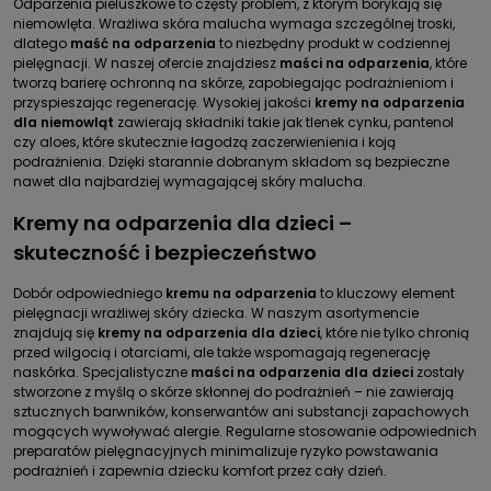
Odparzenia pieluszkowe to częsty problem, z którym borykają się
niemowlęta. Wrażliwa skóra malucha wymaga szczególnej troski,
dlatego
maść na odparzenia
to niezbędny produkt w codziennej
pielęgnacji. W naszej ofercie znajdziesz
maści na odparzenia
, które
tworzą barierę ochronną na skórze, zapobiegając podrażnieniom i
przyspieszając regenerację. Wysokiej jakości
kremy na odparzenia
dla niemowląt
zawierają składniki takie jak tlenek cynku, pantenol
czy aloes, które skutecznie łagodzą zaczerwienienia i koją
podrażnienia. Dzięki starannie dobranym składom są bezpieczne
nawet dla najbardziej wymagającej skóry malucha.
Kremy na odparzenia dla dzieci –
skuteczność i bezpieczeństwo
Dobór odpowiedniego
kremu na odparzenia
to kluczowy element
pielęgnacji wrażliwej skóry dziecka. W naszym asortymencie
znajdują się
kremy na odparzenia dla dzieci
, które nie tylko chronią
przed wilgocią i otarciami, ale także wspomagają regenerację
naskórka. Specjalistyczne
maści na odparzenia dla dzieci
zostały
stworzone z myślą o skórze skłonnej do podrażnień – nie zawierają
sztucznych barwników, konserwantów ani substancji zapachowych
mogących wywoływać alergie. Regularne stosowanie odpowiednich
preparatów pielęgnacyjnych minimalizuje ryzyko powstawania
podrażnień i zapewnia dziecku komfort przez cały dzień.