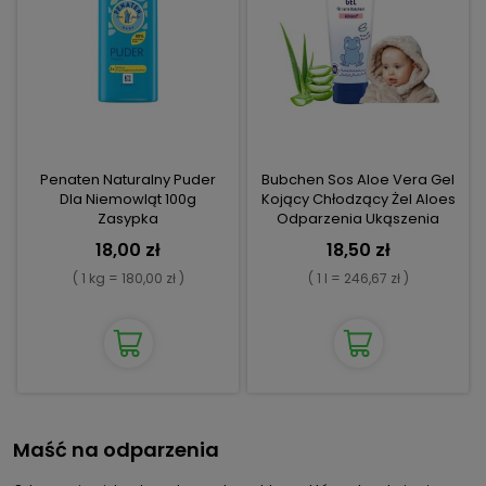
Penaten Naturalny Puder
Bubchen Sos Aloe Vera Gel
Dla Niemowląt 100g
Kojący Chłodzący Żel Aloes
Zasypka
Odparzenia Ukąszenia
18,00 zł
18,50 zł
( 1 kg = 180,00 zł )
( 1 l = 246,67 zł )
Maść na odparzenia