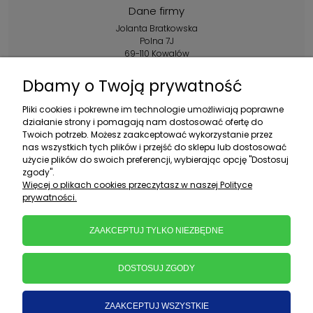
Dane firmy
Jolanta Bratkowska
Polna 7J
69-110 Kowalów
Kontakt:
Dbamy o Twoją prywatność
+48 602 356 983
Pliki cookies i pokrewne im technologie umożliwiają poprawne
pon.-pt.: 10:00-16:00
działanie strony i pomagają nam dostosować ofertę do
Twoich potrzeb. Możesz zaakceptować wykorzystanie przez
sklep@ebratek.pl
nas wszystkich tych plików i przejść do sklepu lub dostosować
użycie plików do swoich preferencji, wybierając opcję "Dostosuj
zgody".
Więcej o plikach cookies przeczytasz w naszej Polityce
prywatności.
ZAAKCEPTUJ TYLKO NIEZBĘDNE
DOSTOSUJ ZGODY
ZAAKCEPTUJ WSZYSTKIE