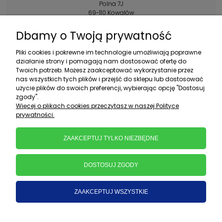
Polna 7J
69-110 Kowalów
Kontakt:
Dbamy o Twoją prywatność
+48 602 356 983
Pliki cookies i pokrewne im technologie umożliwiają poprawne
pon.-pt.: 10:00-16:00
działanie strony i pomagają nam dostosować ofertę do
Twoich potrzeb. Możesz zaakceptować wykorzystanie przez
sklep@ebratek.pl
nas wszystkich tych plików i przejść do sklepu lub dostosować
użycie plików do swoich preferencji, wybierając opcję "Dostosuj
zgody".
Więcej o plikach cookies przeczytasz w naszej Polityce
prywatności.
ZAAKCEPTUJ TYLKO NIEZBĘDNE
DOSTOSUJ ZGODY
ZAAKCEPTUJ WSZYSTKIE