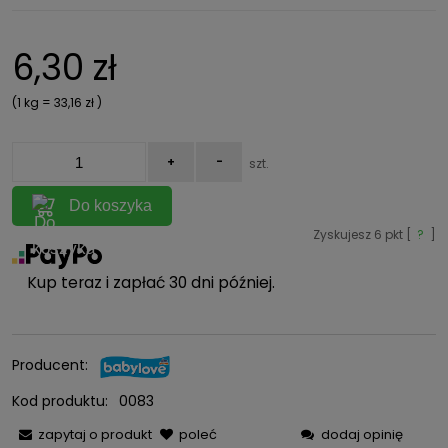
Cena nie zawiera ewentualnych kosztów płatności
6,30 zł
(1
kg
=
33,16 zł
)
+
-
szt.
Do koszyka
Zyskujesz
6
pkt [
?
]
Kup teraz i zapłać 30 dni później.
Producent:
Kod produktu:
0083
zapytaj o produkt
poleć
dodaj opinię