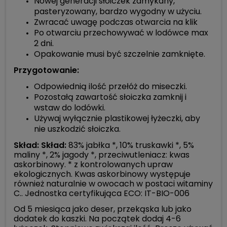
Nowej generacji słoiczek zamykany,
pasteryzowany, bardzo wygodny w użyciu.
Zwracać uwagę podczas otwarcia na klik
Po otwarciu przechowywać w lodówce max
2 dni.
Opakowanie musi być szczelnie zamknięte.
Przygotowanie:
Odpowiednią ilość przełóż do miseczki.
Pozostałą zawartość słoiczka zamknij i
wstaw do lodówki.
Używaj wyłącznie plastikowej łyżeczki, aby
nie uszkodzić słoiczka.
S
kład:
Skład:
83% jabłka *, 10% truskawki *, 5%
maliny *, 2% jagody *, przeciwutleniacz: kwas
askorbinowy. * z kontrolowanych upraw
ekologicznych. Kwas askorbinowy występuje
również naturalnie w owocach w postaci witaminy
C.. Jednostka certyfikująca ECO: IT-BIO-006
Od 5 miesiąca jako deser, przekąska lub jako
dodatek do kaszki. Na początek dodaj 4-6