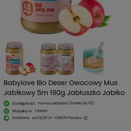
Babylove Bio Deser Owocowy Mus
Jabłkowy 5m 190g Jabłuszko Jabłko
na wyczerpaniu (mniej niż 10)
Dostępność:
1 dzień
Wysyłka w:
Dostawa:
od 12,00 zł
- ORLEN Paczka
Cena nie zawiera ewentualnych kosztów płatności