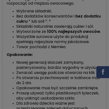
rozpocząć od miąższu owocowego.
Wybrane składniki.
Bez dodatków konserwantów i
bez dodatku
cukru
* lub soli *. *
Składniki naturalnie zawierają cukier i sól.
Wytworzone ze
100% najlepszych owoców
.
Wszystkie surowce użyte do produkcji
spełniają najwyższe normy jakościowe.
Towar pochodzi z Niemiec
Opakowanie:
Nowej generacji słoiczek zamykany,
pasteryzowany, bardzo wygodny w użyciu.
Zwracać uwagę podczas otwarcia na klik
Po otwarciu przechowywać w lodówce max
do 2 dni.
Opakowanie musi być szczelnie zamknięte.
Proszę używać tylko plastikowych łyżeczek,
aby uniknąć uszkodzenia szkła.
Dla zdrowia dziecka ważne jest
przestrzeganie zaleceń dotyczących