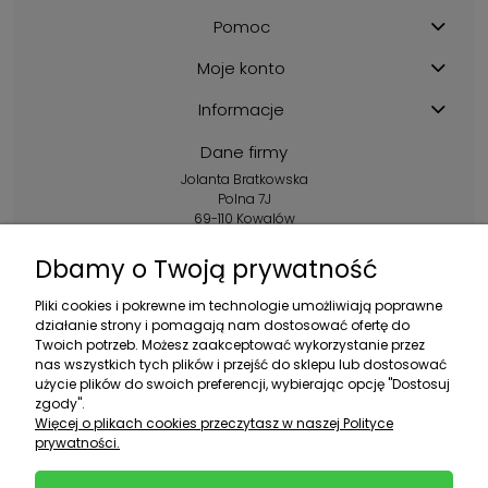
Pomoc
Moje konto
Informacje
Dane firmy
Jolanta Bratkowska
Polna 7J
69-110 Kowalów
Kontakt:
Dbamy o Twoją prywatność
+48 602 356 983
Pliki cookies i pokrewne im technologie umożliwiają poprawne
pon.-pt.: 10:00-16:00
działanie strony i pomagają nam dostosować ofertę do
Twoich potrzeb. Możesz zaakceptować wykorzystanie przez
sklep@ebratek.pl
nas wszystkich tych plików i przejść do sklepu lub dostosować
użycie plików do swoich preferencji, wybierając opcję "Dostosuj
zgody".
Więcej o plikach cookies przeczytasz w naszej Polityce
prywatności.