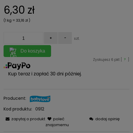
6,30 zł
(1
kg
=
33,16 zł
)
+
-
szt.
Do koszyka
Zyskujesz
6
pkt [
?
]
Kup teraz i zapłać 30 dni później.
Producent:
Kod produktu:
0912
zapytaj o produkt
poleć
dodaj opinię
znajomemu