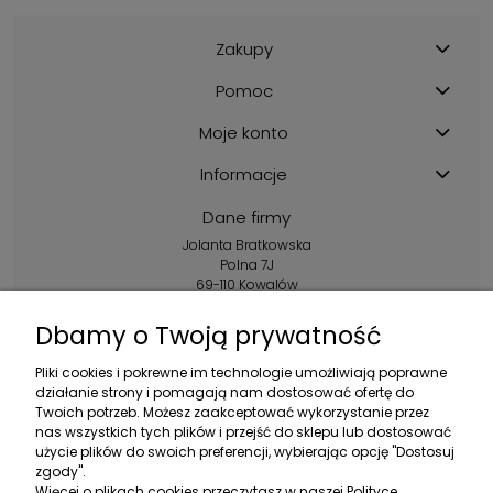
Zakupy
Pomoc
Moje konto
Informacje
Dane firmy
Jolanta Bratkowska
Polna 7J
69-110 Kowalów
Kontakt:
Dbamy o Twoją prywatność
+48 602 356 983
Pliki cookies i pokrewne im technologie umożliwiają poprawne
pon.-pt.: 10:00-16:00
działanie strony i pomagają nam dostosować ofertę do
Twoich potrzeb. Możesz zaakceptować wykorzystanie przez
sklep@ebratek.pl
nas wszystkich tych plików i przejść do sklepu lub dostosować
użycie plików do swoich preferencji, wybierając opcję "Dostosuj
zgody".
Więcej o plikach cookies przeczytasz w naszej Polityce