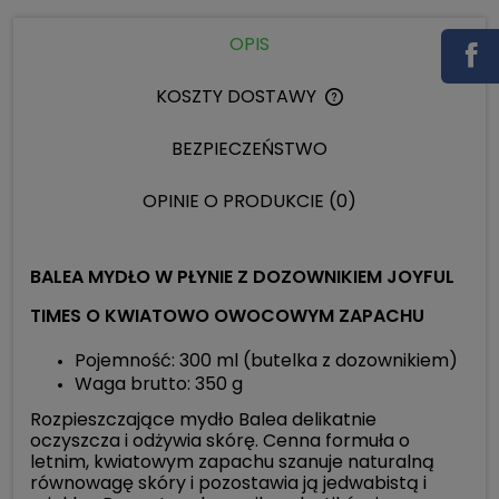
OPIS
KOSZTY DOSTAWY
CENA NIE ZAWIERA 
KOSZTÓW PŁATNOŚC
BEZPIECZEŃSTWO
OPINIE O PRODUKCIE (0)
BALEA MYDŁO W PŁYNIE Z DOZOWNIKIEM JOYFUL
TIMES O KWIATOWO OWOCOWYM ZAPACHU
Pojemność: 300 ml (butelka z dozownikiem)
Waga brutto: 350 g
Rozpieszczające mydło Balea delikatnie
oczyszcza i odżywia skórę. Cenna formuła o
letnim, kwiatowym zapachu szanuje naturalną
równowagę skóry i pozostawia ją jedwabistą i