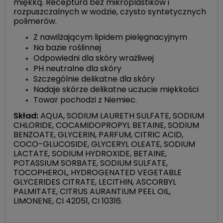
miękką. Receptura bez mikroplastików i
rozpuszczalnych w wodzie, czysto syntetycznych
polimerów.
Z nawilżającym lipidem pielęgnacyjnym
Na bazie roślinnej
Odpowiedni dla skóry wrażliwej
PH neutralne dla skóry
Szczególnie delikatne dla skóry
Nadaje skórze delikatne uczucie miękkości
Towar pochodzi z Niemiec.
Skład:
AQUA, SODIUM LAURETH SULFATE, SODIUM
CHLORIDE, COCAMIDOPROPYL BETAINE, SODIUM
BENZOATE, GLYCERIN, PARFUM, CITRIC ACID,
COCO-GLUCOSIDE, GLYCERYL OLEATE, SODIUM
LACTATE, SODIUM HYDROXIDE, BETAINE,
POTASSIUM SORBATE, SODIUM SULFATE,
TOCOPHEROL, HYDROGENATED VEGETABLE
GLYCERIDES CITRATE, LECITHIN, ASCORBYL
PALMITATE, CITRUS AURANTIUM PEEL OIL,
LIMONENE, CI 42051, CI 10316.