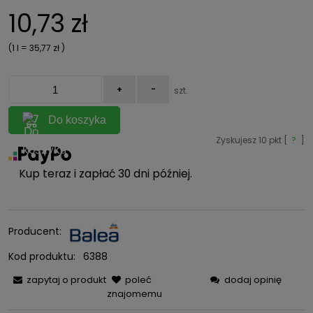
10,73 zł
(1
l
=
35,77 zł
)
+
-
szt.
Do koszyka
Zyskujesz
10
pkt [
?
]
Kup teraz i zapłać 30 dni później.
Producent:
Kod produktu:
6388
zapytaj o produkt
poleć
dodaj opinię
znajomemu