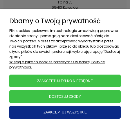
Polna 7J
69-110 Kowalów
Kontakt:
Dbamy o Twoją prywatność
+48 602 356 983
Pliki cookies i pokrewne im technologie umożliwiają poprawne
pon.-pt.: 10:00-16:00
działanie strony i pomagają nam dostosować ofertę do
Twoich potrzeb. Możesz zaakceptować wykorzystanie przez
sklep@ebratek.pl
nas wszystkich tych plików i przejść do sklepu lub dostosować
użycie plików do swoich preferencji, wybierając opcję "Dostosuj
zgody".
Więcej o plikach cookies przeczytasz w naszej Polityce
prywatności.
ZAAKCEPTUJ TYLKO NIEZBĘDNE
DOSTOSUJ ZGODY
ZAAKCEPTUJ WSZYSTKIE