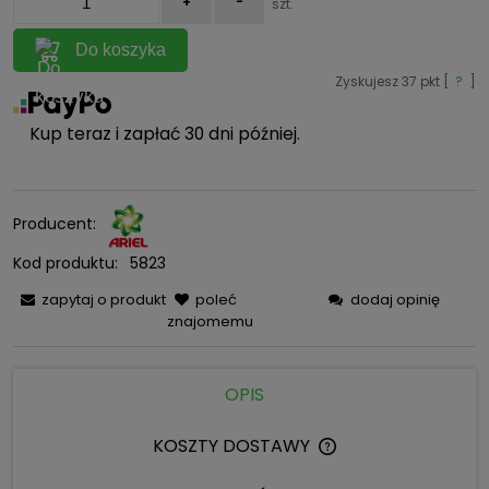
+
-
szt.
Do koszyka
Zyskujesz
37
pkt [
?
]
Kup teraz i zapłać 30 dni później.
Producent:
Kod produktu:
5823
zapytaj o produkt
poleć
dodaj opinię
znajomemu
OPIS
KOSZTY DOSTAWY
CENA NIE ZAWIERA 
KOSZTÓW PŁATNOŚC