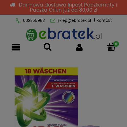
Darmowa dostawa Inpost Paczkomaty i
Paczka Orlen
już od 80,00 zł
602356983
sklep@ebratek.pl
Kontakt