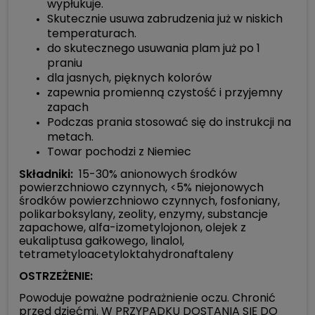
wypłukuje.
Skutecznie usuwa zabrudzenia już w niskich
temperaturach.
do skutecznego usuwania plam już po 1
praniu
dla jasnych, pięknych kolorów
zapewnia promienną czystość i przyjemny
zapach
Podczas prania stosować się do instrukcji na
metach.
Towar pochodzi z Niemiec
Składniki:
15-30% anionowych środków
powierzchniowo czynnych, <5% niejonowych
środków powierzchniowo czynnych, fosfoniany,
polikarboksylany, zeolity, enzymy, substancje
zapachowe, alfa-izometylojonon, olejek z
eukaliptusa gałkowego, linalol,
tetrametyloacetyloktahydronaftaleny
OSTRZEŻENIE:
Powoduje poważne podrażnienie oczu. Chronić
przed dziećmi. W PRZYPADKU DOSTANIA SIĘ DO