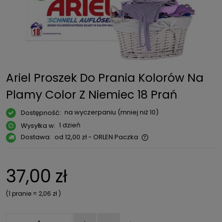
Ariel Proszek Do Prania Kolorów Na
Plamy Color Z Niemiec 18 Prań
na wyczerpaniu (mniej niż 10)
Dostępność:
1 dzień
Wysyłka w:
Dostawa:
od 12,00 zł
- ORLEN Paczka
Cena nie zawiera ewentualnych kosztów płatności
37,00 zł
(1
pranie
=
2,06 zł
)