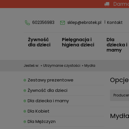
Darmo
602356983
sklep@ebratek.pl
Kontakt
Żywność
Pielęgnacja i
Dla
dla dzieci
higiena dzieci
dziecka i
mamy
Jesteś w:
»
Utrzymanie czystości
»
Mydła
Opcje
Zestawy prezentowe
Żywność dla dzieci
Producen
Dla dziecka i mamy
Dla Kobiet
Mydł
Dla Mężczyzn