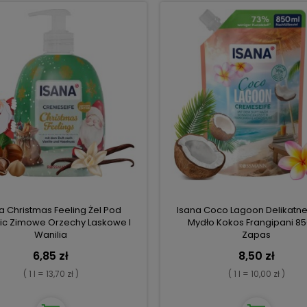
a Christmas Feeling Żel Pod
Isana Coco Lagoon Delikatne
ic Zimowe Orzechy Laskowe I
Mydło Kokos Frangipani 85
Wanilia
Zapas
6,85 zł
8,50 zł
( 1 l = 13,70 zł )
( 1 l = 10,00 zł )