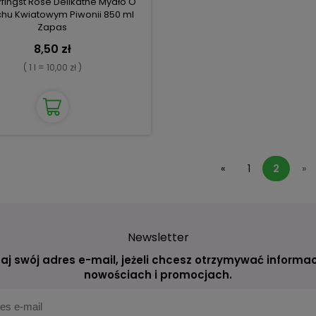
Pfingst Rose Delikatne Mydło O
hu Kwiatowym Piwonii 850 ml
Zapas
8,50 zł
( 1 l = 10,00 zł )
«
1
2
»
Newsletter
aj swój adres e-mail, jeżeli chcesz otrzymywać informac
nowościach i promocjach.