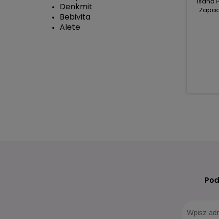
Isana 
Denkmit
Zapac
Bebivita
Alete
Pod