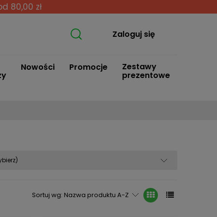
od 80,00 zł
Zaloguj się
Zestawy
Nowości
Promocje
zy
prezentowe
bierz)
Sortuj wg:
Nazwa produktu A-Z