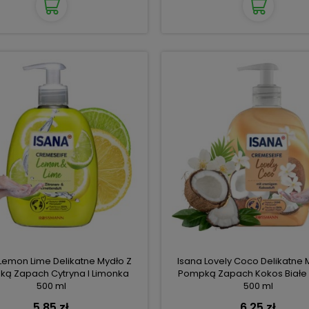
Lemon Lime Delikatne Mydło Z
Isana Lovely Coco Delikatne 
ą Zapach Cytryna I Limonka
Pompką Zapach Kokos Białe 
500 ml
500 ml
5,85 zł
6,25 zł