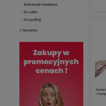
Ściereczki nawilżane
Do szkła
Do podłóg
Nowości
Isana 
Pompk