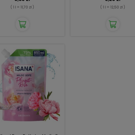
( 1 l = 11,70 zł )
( 1 l = 12,50 zł )