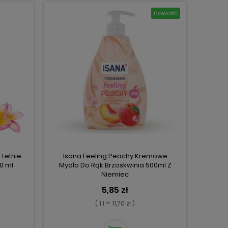
nowość
 Letnie
Isana Feeling Peachy Kremowe
0 ml
Mydło Do Rąk Brzoskwinia 500ml Z
Niemiec
5,85 zł
( 1 l = 11,70 zł )