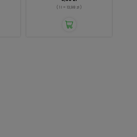
( 1 l = 13,98 zł )