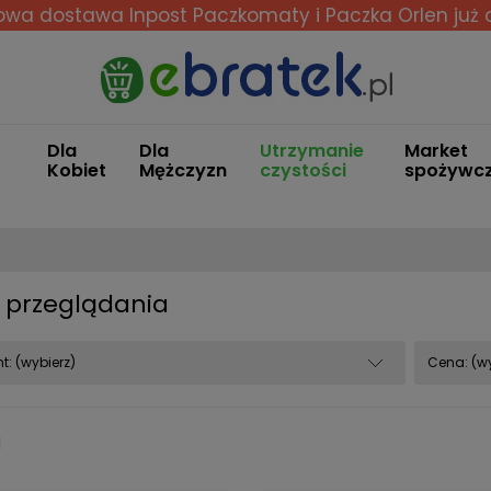
wa dostawa Inpost Paczkomaty i Paczka Orlen
już 
Dla
Dla
Utrzymanie
Market
Kobiet
Mężczyzn
czystości
spożywc
 przeglądania
t: (wybierz)
Cena: (wy
a